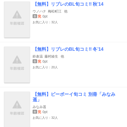
【無料】リブレのBL旬コミ!! 秋’14
ウノハナ
梅松町江
他
完
0pt
巻
お気に入り：32人
【無料】リブレのBL旬コミ!! 冬’14
鈴倉温
藤村綾生
他
完
0pt
巻
お気に入り：20人
【無料】ビーボーイ旬コミ 別冊「みなみ
遥」
みなみ遥
完
0pt
巻
お気に入り：32人