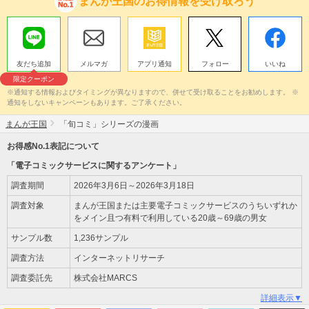
まんが王国のお得情報を受け取ろう
友だち追加
メルマガ
アプリ通知
フォロー
いいね
限定クーポン
※通知する情報およびタイミングが異なりますので、併せて受け取ることをお勧めします。 ※
通知をしないキャンペーンもあります。ご了承ください。
まんが王国
「旬コミ」シリーズの漫画
お得感No.1表記について
「電子コミックサービスに関するアンケート」
調査期間
2026年3月6日～2026年3月18日
調査対象
まんが王国または主要電子コミックサービスのうちいずれか
をメイン且つ有料で利用している20歳～69歳の男女
サンプル数
1,236サンプル
調査方法
インターネットリサーチ
調査委託先
株式会社MARCS
詳細表示▼