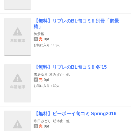
【無料】リブレのBL旬コミ!! 別冊「御景
椿」
御景椿
完
0pt
巻
お気に入り：18人
【無料】リブレのBL旬コミ!! 冬’15
雪居ゆき
柊みずか
他
完
0pt
巻
お気に入り：30人
【無料】ビーボーイ旬コミ Spring2016
昨日みどり
明本由
他
完
0pt
巻