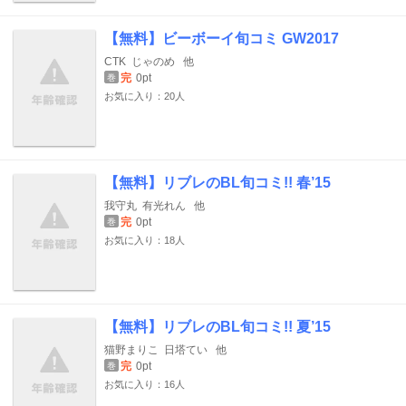
【無料】ビーボーイ旬コミ GW2017
CTK
じゃのめ
他
完
0pt
巻
お気に入り：20人
【無料】リブレのBL旬コミ!! 春’15
我守丸
有光れん
他
完
0pt
巻
お気に入り：18人
【無料】リブレのBL旬コミ!! 夏’15
猫野まりこ
日塔てい
他
完
0pt
巻
お気に入り：16人