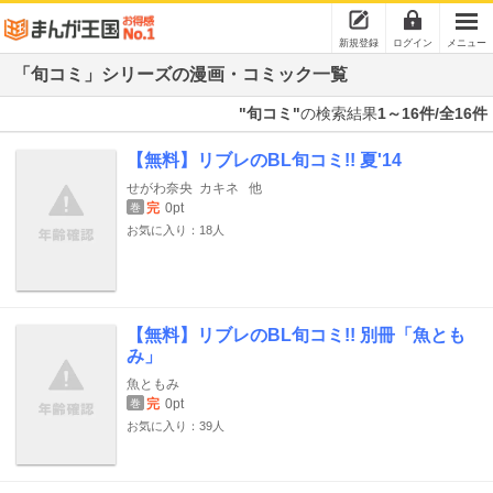
新規登録
ログイン
メニュー
「旬コミ」シリーズの漫画・コミック一覧
"旬コミ"
の検索結果
1～16件/全16件
【無料】リブレのBL旬コミ!! 夏'14
せがわ奈央
カキネ
他
完
0pt
巻
お気に入り：18人
【無料】リブレのBL旬コミ!! 別冊「魚とも
み」
魚ともみ
完
0pt
巻
お気に入り：39人