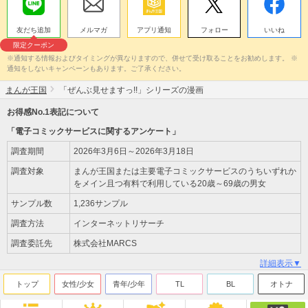
友だち追加
メルマガ
アプリ通知
フォロー
いいね
限定クーポン
※通知する情報およびタイミングが異なりますので、併せて受け取ることをお勧めします。 ※
通知をしないキャンペーンもあります。ご了承ください。
まんが王国
「ぜんぶ見せますっ!!」シリーズの漫画
お得感No.1表記について
「電子コミックサービスに関するアンケート」
調査期間
2026年3月6日～2026年3月18日
調査対象
まんが王国または主要電子コミックサービスのうちいずれか
をメイン且つ有料で利用している20歳～69歳の男女
サンプル数
1,236サンプル
調査方法
インターネットリサーチ
調査委託先
株式会社MARCS
詳細表示▼
トップ
女性/少女
青年/少年
TL
BL
オトナ