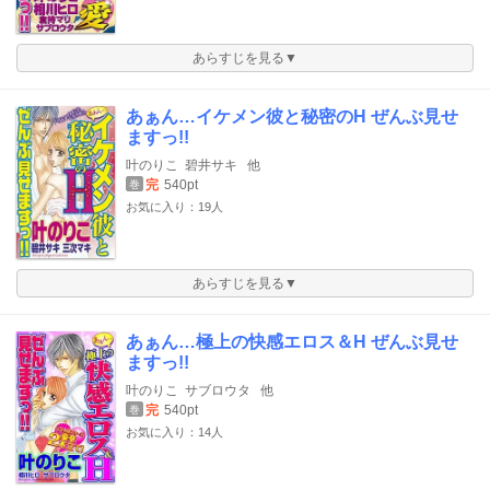
あらすじを見る▼
あぁん…イケメン彼と秘密のH ぜんぶ見せ
ますっ!!
叶のりこ
碧井サキ
他
完
540pt
巻
お気に入り：19人
あらすじを見る▼
あぁん…極上の快感エロス＆H ぜんぶ見せ
ますっ!!
叶のりこ
サブロウタ
他
完
540pt
巻
お気に入り：14人