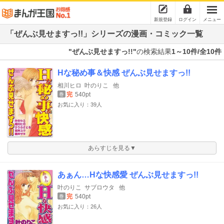
新規登録
ログイン
メニュー
「ぜんぶ見せますっ!!」シリーズの漫画・コミック一覧
"ぜんぶ見せますっ!!"
の検索結果
1～10件/全10件
Hな秘め事＆快感 ぜんぶ見せますっ!!
相川ヒロ
叶のりこ
他
完
540pt
巻
お気に入り：39人
あらすじを見る▼
あぁん…Hな快感愛 ぜんぶ見せますっ!!
叶のりこ
サブロウタ
他
完
540pt
巻
お気に入り：26人