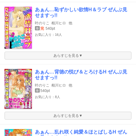
あぁん…恥ずかしい欲情H＆ラブ ぜんぶ見
せますっ!!
叶のりこ
相川ヒロ
他
完
540pt
巻
お気に入り：16人
あらすじを見る▼
あぁん…背徳の悦び＆とろけるH ぜんぶ見
せますっ!!
叶のりこ
相川ヒロ
他
540pt
巻
お気に入り：8人
あらすじを見る▼
あぁん…乱れ咲く純愛＆ほとばしるH ぜん