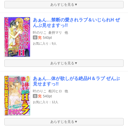
あらすじを見る▼
あぁん…禁断の愛されラブ＆いじられH ぜ
んぶ見せますっ!!
叶のりこ
倉持マリ
他
完
540pt
巻
お気に入り：9人
あらすじを見る▼
あぁん…体が欲しがる絶品H＆ラブ ぜんぶ
見せますっ!!
叶のりこ
相川ヒロ
他
完
540pt
巻
お気に入り：12人
あらすじを見る▼