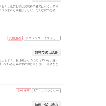
きる！と微笑む彼は変態科学者ではなく、精神
訪れる患者も変態ばかりだ。そんな彼の患者、
女性漫画
サスペンス・ミステリー
無料で試し読み
力します！」腕は確かなのに売れていない占い
眠っていると夢の中に同じ男が現れ、素敵なと
女性漫画
SF・ファンタジー
無料で試し読み