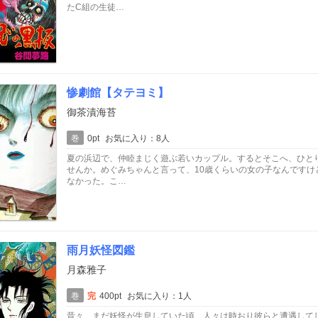
たC組の生徒…
惨劇館【タテヨミ】
御茶漬海苔
巻
0pt
お気に入り：8人
夏の浜辺で、仲睦まじく遊ぶ若いカップル。するとそこへ、ひと
せんか。めぐみちゃんと言って、10歳くらいの女の子なんです
なかった。こ…
雨月妖怪図鑑
月森雅子
巻
完
400pt
お気に入り：1人
昔々、まだ妖怪が生息していた頃、人々は時おり彼らと遭遇して