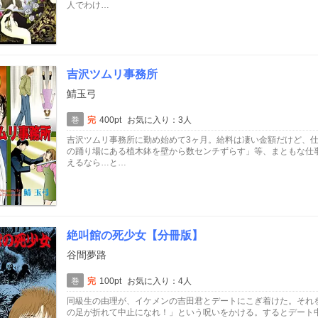
人でわけ…
吉沢ツムリ事務所
鯖玉弓
巻
完
400pt
お気に入り：3人
吉沢ツムリ事務所に勤め始めて3ヶ月。給料は凄い金額だけど、
の踊り場にある植木鉢を壁から数センチずらす」等、まともな仕
えるなら…と…
絶叫館の死少女【分冊版】
谷間夢路
巻
完
100pt
お気に入り：4人
同級生の由理が、イケメンの吉田君とデートにこぎ着けた。それ
の足が折れて中止になれ！」という呪いをかける。するとデート