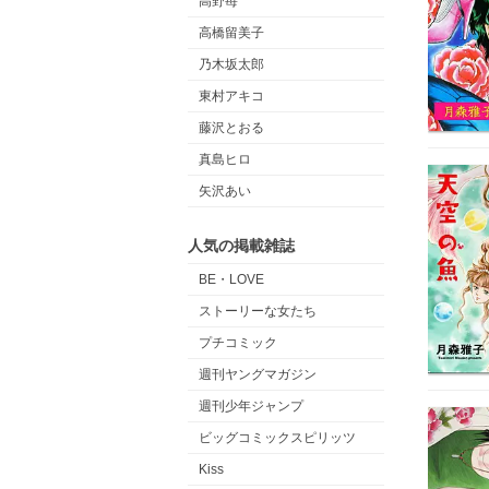
高野苺
高橋留美子
乃木坂太郎
東村アキコ
藤沢とおる
真島ヒロ
矢沢あい
人気の掲載雑誌
BE・LOVE
ストーリーな女たち
プチコミック
週刊ヤングマガジン
週刊少年ジャンプ
ビッグコミックスピリッツ
Kiss