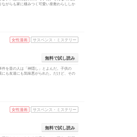
りながらも家に棲みつく可愛い座敷わらししか
女性漫画
サスペンス・ミステリー
無料で試し読み
事件を昔の人は「神隠し」とよんだ。子供の
親にも友達にも気味悪がられた。だけど、その
女性漫画
サスペンス・ミステリー
無料で試し読み