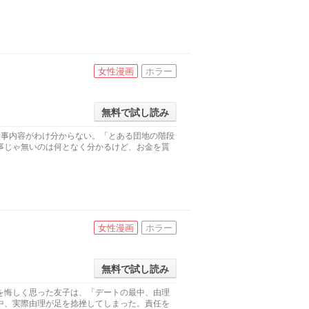
女性漫画
ホラー
無料で試し読み
仕事内容がわけ分からない。「とある団地の階段
事じゃ無いのは何となく分かるけど、お金を貰
女性漫画
ホラー
無料で試し読み
を悔しく思った友子は、「デートの最中、由理
中、実際由理が足を捻挫してしまった。責任を