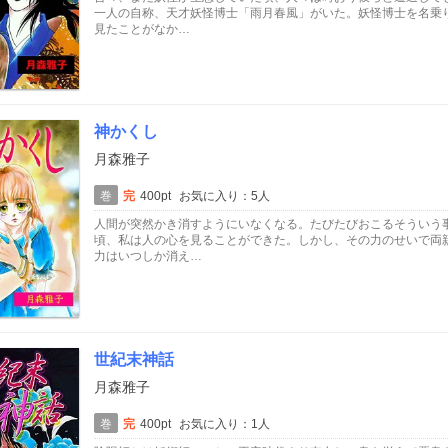
一人の自称、天才妖怪博士「雨月春風」がいた。妖怪博士を名乗
見たことがなか…
神かくし
月森雅子
巻
完
400pt
お気に入り：5人
人間が突然かき消すようにいなくなる。たびたびおこるそういう
頃、私は人の心を見ることができた。しかし、その力のせいで両
力はいつしか消え…
世紀末神話
月森雅子
巻
完
400pt
お気に入り：1人