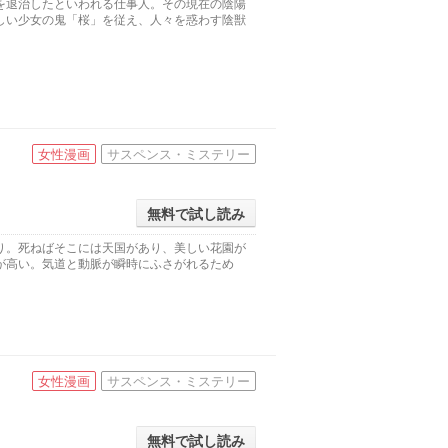
を退治したといわれる仕事人。その現在の陰陽
しい少女の鬼「桜」を従え、人々を惑わす陰獣
女性漫画
サスペンス・ミステリー
無料で試し読み
り。死ねばそこには天国があり、美しい花園が
が高い。気道と動脈が瞬時にふさがれるため
女性漫画
サスペンス・ミステリー
無料で試し読み