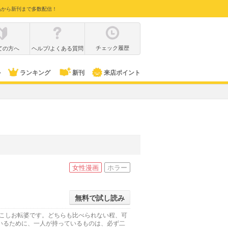
品から新刊まで多数配信！
チェック履歴
ての方へ
ヘルプ/よくある質問
ル
ランキング
新刊
来店ポイント
女性漫画
ホラー
無料で試し読み
すこしお転婆です。どちらも比べられない程、可
いるために、一人が持っているものは、必ず二