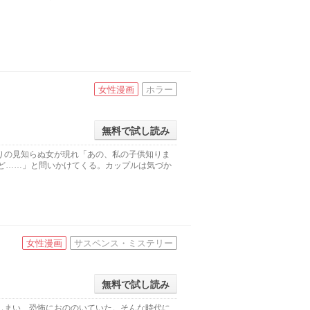
女性漫画
ホラー
無料で試し読み
りの見知らぬ女が現れ「あの、私の子供知りま
けど……」と問いかけてくる。カップルは気づか
女性漫画
サスペンス・ミステリー
無料で試し読み
しまい、恐怖におののいていた。そんな時代に