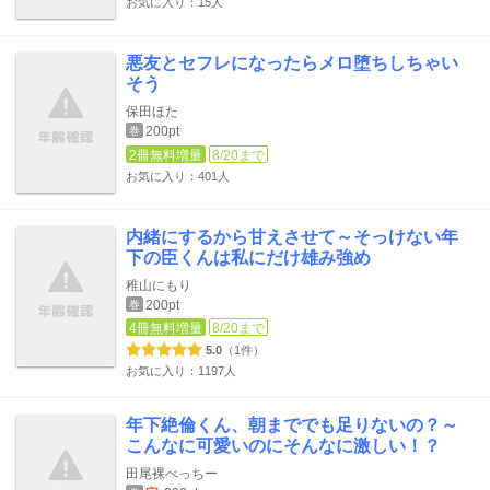
お気に入り：15人
悪友とセフレになったらメロ堕ちしちゃい
そう
保田ほた
200pt
巻
2冊無料増量
8/20まで
お気に入り：401人
内緒にするから甘えさせて～そっけない年
下の臣くんは私にだけ雄み強め
稚山にもり
200pt
巻
4冊無料増量
8/20まで
5.0
（1件）
お気に入り：1197人
年下絶倫くん、朝まででも足りないの？～
こんなに可愛いのにそんなに激しい！？
田尾裸べっちー