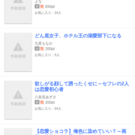
よな
完
650pt
巻
お気に入り：24人
どん底女子、ホテル王の溺愛部下になる
九里もなか
完
200pt
巻
お気に入り：5人
欲しがる顔して誘ったくせに～セフレの2人
は恋愛初心者
八奈見あずさ
完
200pt
巻
お気に入り：54人
【恋愛ショコラ】俺色に染めていい？～画