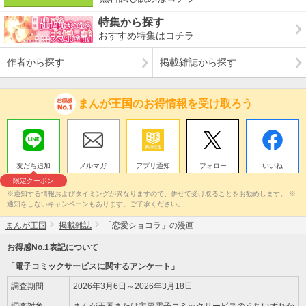
特集から探す
おすすめ特集はコチラ
作者から探す
掲載雑誌から探す
まんが王国のお得情報を受け取ろう
友だち追加
メルマガ
アプリ通知
フォロー
いいね
限定クーポン
※通知する情報およびタイミングが異なりますので、併せて受け取ることをお勧めします。 ※
通知をしないキャンペーンもあります。ご了承ください。
まんが王国
掲載雑誌
「恋愛ショコラ」の漫画
お得感No.1表記について
「電子コミックサービスに関するアンケート」
調査期間
2026年3月6日～2026年3月18日