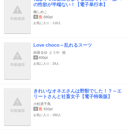
の性欲が半端ない！【電子単行本】
楠しめこ
完
680pt
巻
お気に入り：119人
Love choco～乱れるスーツ
由葵るゆ
とうや
他
400pt
巻
お気に入り：29人
きれいなオネエさんは野獣でした！？～エ
リートさんと社畜女子【電子特装版】
小松原千鳥
完
650pt
巻
お気に入り：250人