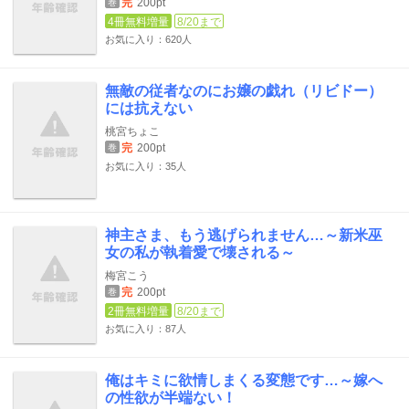
完
200pt
巻
4冊無料増量
8/20まで
お気に入り：620人
無敵の従者なのにお嬢の戯れ（リビドー）
には抗えない
桃宮ちょこ
完
200pt
巻
お気に入り：35人
神主さま、もう逃げられません…～新米巫
女の私が執着愛で壊される～
梅宮こう
完
200pt
巻
2冊無料増量
8/20まで
お気に入り：87人
俺はキミに欲情しまくる変態です…～嫁へ
の性欲が半端ない！