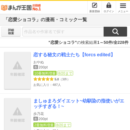
新規登録
ログイン
メニュー
「恋愛ショコラ」の漫画・コミック一覧
詳細
検索
"恋愛ショコラ"
の検索結果
1～50件/全228件
恋する秘文の戦士たち【forcs edited】
おやぬ
200pt
巻
10冊無料増量
8/20まで
5.0
（3件）
お気に入り：487人
ましゅまろダイエット~幼馴染の指使いがエ
ッチすぎる！~
歩乃花
200pt
巻
2冊無料増量
8/20まで