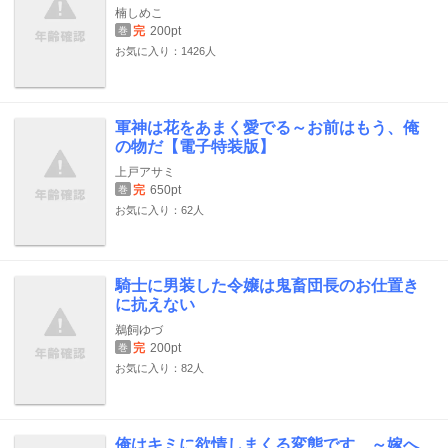
楠しめこ
完
200pt
巻
お気に入り：1426人
軍神は花をあまく愛でる～お前はもう、俺
の物だ【電子特装版】
上戸アサミ
完
650pt
巻
お気に入り：62人
騎士に男装した令嬢は鬼畜団長のお仕置き
に抗えない
鵜飼ゆづ
完
200pt
巻
お気に入り：82人
俺はキミに欲情しまくる変態です…～嫁へ