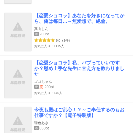
【恋愛ショコラ】あなたを好きになってか
ら、俺は毎日…～無愛想で、絶倫。
真山しん
200pt
巻
5.0
（1件）
お気に入り：1115人
【恋愛ショコラ】私、バブっていいです
か？慰め上手な先生に甘え方を教わりまし
た
ゴゴちゃん
完
200pt
巻
お気に入り：146人
今夜も殿はご乱心！？～ご奉仕するのもお
仕事ですか？【電子特装版】
瑞色あき
650pt
巻