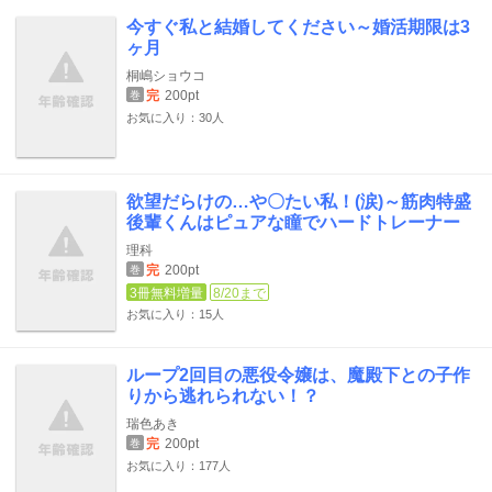
今すぐ私と結婚してください～婚活期限は3
ヶ月
桐嶋ショウコ
完
200pt
巻
お気に入り：30人
欲望だらけの…や〇たい私！(涙)～筋肉特盛
後輩くんはピュアな瞳でハードトレーナー
理科
完
200pt
巻
3冊無料増量
8/20まで
お気に入り：15人
ループ2回目の悪役令嬢は、魔殿下との子作
りから逃れられない！？
瑞色あき
完
200pt
巻
お気に入り：177人