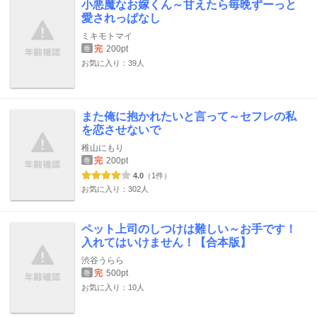
小悪魔なお嫁くん～甘えたら毎晩ずーっと
愛されっぱなし
ミキモトマイ
完
200pt
巻
お気に入り：39人
また俺に抱かれたいと言って～セフレの私
を恋させないで
稚山にもり
完
200pt
巻
4.0
（1件）
お気に入り：302人
ペット上司のしつけは難しい～お手です！
入れてはいけません！【合本版】
渋谷うらら
完
500pt
巻
お気に入り：10人