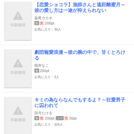
【恋愛ショコラ】漁師さんと遠距離蜜月～
彼の愛し方は一途が抑えられない
益尾カカオ
完
200pt
巻
お気に入り：39人
劇団寵愛浪漫～彼の腕の中で、甘くとろけ
る
桜井なこ
200pt
巻
お気に入り：3人
キミの為ならなんでもするよ？～狂愛男子
に囚われて
卯月たける
完
200pt
完
50pt
巻
コマ
お気に入り：324人