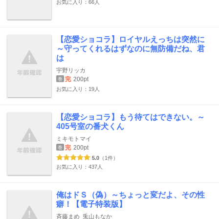
お気に入り：66人
【恋愛ショコラ】ロイヤルえっちは突然に
～守ってくれるはずなのに無防備だね、君
は
宇野リッカ
完
200pt
巻
お気に入り：19人
【恋愛ショコラ】もう待てはできない。～
405号室の番犬くん
ミキモトマイ
完
200pt
巻
5.0
（1件）
お気に入り：437人
俺はドＳ（偽）～ちょっと変だよ、その性
癖！【電子特装版】
斉藤まめ
兎山もなか