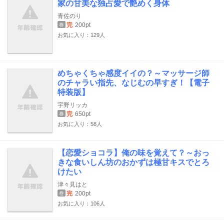
家の甘美な独占愛で艶めく身体
青佐のり
完
200pt
巻
お気に入り：129人
めちゃくちゃ感度イイの？～マッサージ師
のチャラい指先、なじむの早すぎ！【電子
特装版】
宇野リッカ
完
650pt
巻
お気に入り：58人
【恋愛ショコラ】俺の味を覚えて？～おっ
きな食いしん坊のおかずは極甘キスでとろ
けたい
津々見はと
完
200pt
巻
お気に入り：106人