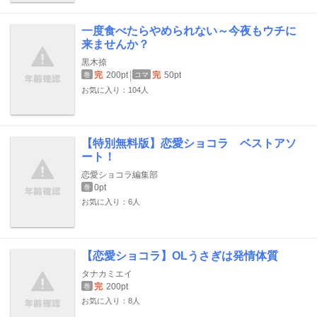
一度食べたらやめられない～今夜もウチに
来ませんか？
黒木捺
完
200pt
完
50pt
巻
コマ
お気に入り：104人
【特別無料版】恋愛ショコラ ベストアソ
ート！
恋愛ショコラ編集部
0pt
巻
お気に入り：6人
【恋愛ショコラ】OLうさぎは発情体質
タナカミエイ
完
200pt
巻
お気に入り：8人