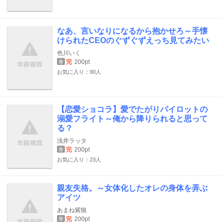
なあ、言いなりになるから抱かせろ～手懐
けられたCEOのぐずぐずえっち見てみたい
色川いく
完
200pt
巻
お気に入り：90人
【恋愛ショコラ】愛でたがりパイロットの
溺愛フライト～俺から降りられると思って
る？
浅井ラッタ
完
200pt
巻
お気に入り：23人
親友失格。～女体化したオレの身体を弄ぶ
アイツ
あまね紫狼
完
200pt
巻