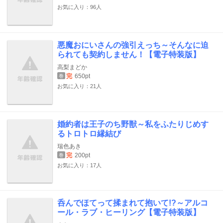
お気に入り：96人
悪魔おにいさんの強引えっち～そんなに迫
られても契約しません！【電子特装版】
高梨まどか
完
650pt
巻
お気に入り：21人
婚約者は王子のち野獣～私をふたりじめす
るトロトロ縁結び
瑞色あき
完
200pt
巻
お気に入り：17人
呑んでほてって揉まれて抱いて!?～アルコ
ール・ラブ・ヒーリング【電子特装版】