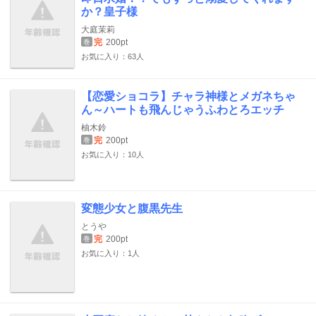
か？皇子様
大庭茉莉
完
200pt
巻
お気に入り：63人
【恋愛ショコラ】チャラ神様とメガネちゃ
ん～ハートも飛んじゃうふわとろエッチ
柚木鈴
完
200pt
巻
お気に入り：10人
変態少女と腹黒先生
とうや
完
200pt
巻
お気に入り：1人