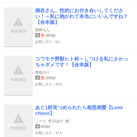
桐谷さん、性的にお付き合いしてくださ
い！～私に抱かれて本当にいいんですね？
【合本版】
西野ろん
完
600pt
巻
お気に入り：6人
コワモテ野獣ヒト科～しつける私にさかっ
ちゃダメです！【合本版】
青佐のり
完
600pt
巻
お気に入り：10人
あと1秒見つめられたら相思相愛【Love
choco】
こーり
壱川ほの
他
400pt
巻
お気に入り：17人