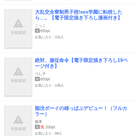
大乱交全寮制男子校!sex学園に転校した
ら…。【電子限定描き下ろし漫画付き】
こっこ
650pt
巻
お気に入り：131人
絶対、服従命令【電子限定描き下ろし19ペ
ージ付き】
つし子
650pt
巻
お気に入り：138人
陥没ボーイの雄っぱぶデビュー！（フルカ
ラー）
魁李
完
200pt
巻
お気に入り：89人