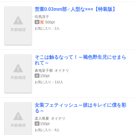
営業0.03mm部♂人型な×××【特装版】
司馬淳子
完
500pt
巻
お気に入り：2人
そこは触るなって！～褐色野生児にせまら
れて～
倉地皇子都
オイナリ
150pt
巻
お気に入り：112人
女装フェティッシュ～彼はキレイに僕を彩
る～
楽人唯夏
オイナリ
150pt
巻
お気に入り：9人