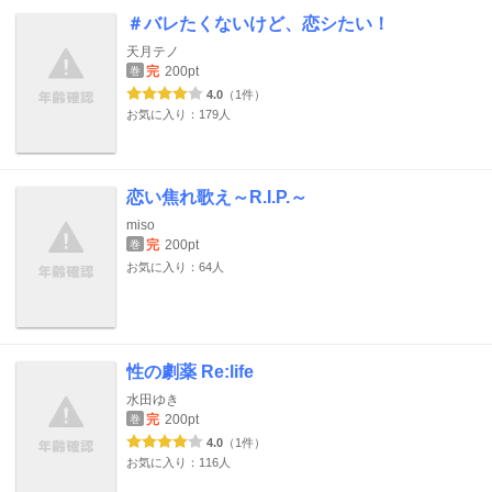
＃バレたくないけど、恋シたい！
天月テノ
完
200pt
巻
4.0
（1件）
お気に入り：179人
恋い焦れ歌え～R.I.P.～
miso
完
200pt
巻
お気に入り：64人
性の劇薬 Re:life
水田ゆき
完
200pt
巻
4.0
（1件）
お気に入り：116人