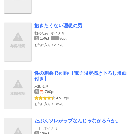
抱きたくない理想の男
柏のたみ
オイナリ
150pt
50pt
巻
コマ
お気に入り：274人
性の劇薬 Re:life【電子限定描き下ろし漫画
付き】
水田ゆき
完
700pt
巻
4.5
（2件）
お気に入り：103人
たぶんソレがラブなんじゃなかろうか。
一十
オイナリ
150pt
巻