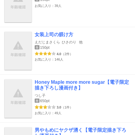
お気に入り：39人
女装上司の躾け方
えだじまさくら
ひさのり
他
150pt
巻
4.0
（2件）
お気に入り：146人
Honey Maple more more sugar【電子限定
描き下ろし漫画付き】
つし子
650pt
巻
3.0
（1件）
お気に入り：49人
男やもめにヤクザ湧く【電子限定描き下ろ