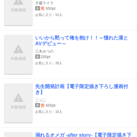
片霧ライラ
完
650pt
巻
お気に入り：51人
いいから黙って俺を抱け！！～憧れた漢と
AVデビュー～
三木みつの
200pt
巻
お気に入り：26人
先生開発計画【電子限定描き下ろし漫画付
き】
こっこ
完
650pt
巻
お気に入り：10人
溺れるオメガ -after story-【電子限定描き下