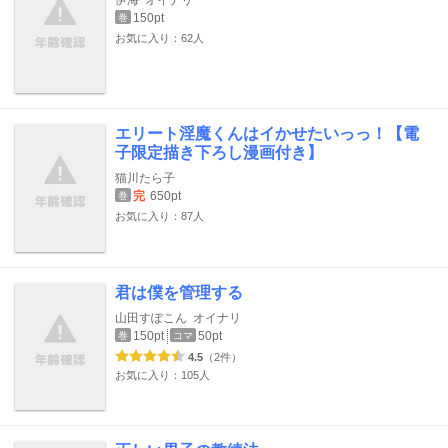
伊海
オイナリ
150pt
巻
お気に入り：62人
エリート淫魔くんはイかせたいっっ！【電
子限定描き下ろし漫画付き】
猫川たら子
完
650pt
巻
お気に入り：87人
君は僕を管理する
山田すぽこん
オイナリ
150pt
50pt
巻
コマ
4.5
（2件）
お気に入り：105人