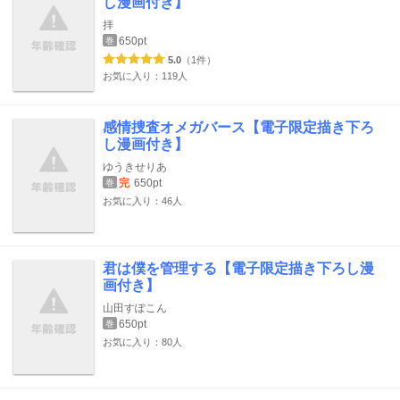
し漫画付き】
拝
650pt
巻
5.0
（1件）
お気に入り：119人
感情捜査オメガバース【電子限定描き下ろ
し漫画付き】
ゆうきせりあ
完
650pt
巻
お気に入り：46人
君は僕を管理する【電子限定描き下ろし漫
画付き】
山田すぽこん
650pt
巻
お気に入り：80人