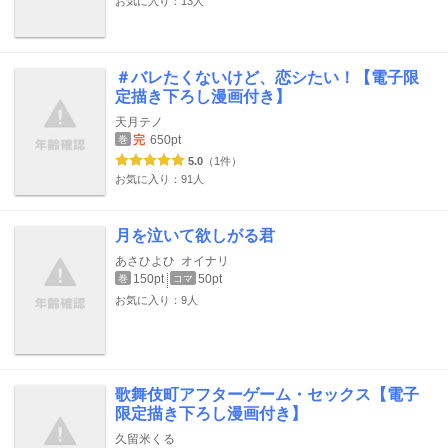
お気に入り：13人
＃バレたくないけど、恋シたい！【電子限
定描き下ろし漫画付き】
天月テノ
完
650pt
巻
5.0
（1件）
お気に入り：91人
月を泣いて欲しがる君
あさひよひ
オイナリ
150pt
50pt
巻
コマ
お気に入り：9人
歌舞伎町アフターゲーム・セックス【電子
限定描き下ろし漫画付き】
久留米くる