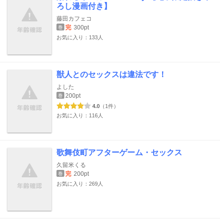
ろし漫画付き】
藤田カフェコ
完
300pt
巻
お気に入り：133人
獣人とのセックスは違法です！
よした
200pt
巻
4.0
（1件）
お気に入り：116人
歌舞伎町アフターゲーム・セックス
久留米くる
完
200pt
巻
お気に入り：269人