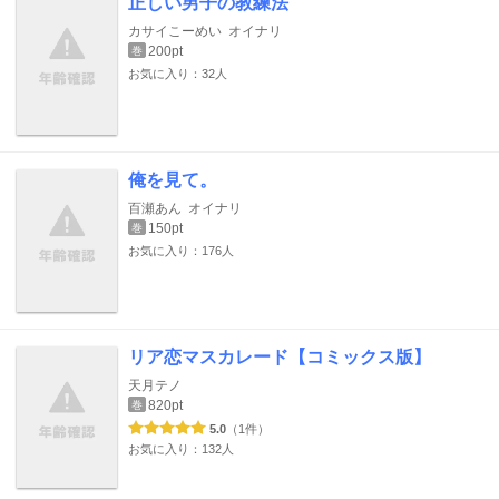
正しい男子の教練法
カサイこーめい
オイナリ
200pt
巻
お気に入り：32人
俺を見て。
百瀬あん
オイナリ
150pt
巻
お気に入り：176人
リア恋マスカレード【コミックス版】
天月テノ
820pt
巻
5.0
（1件）
お気に入り：132人