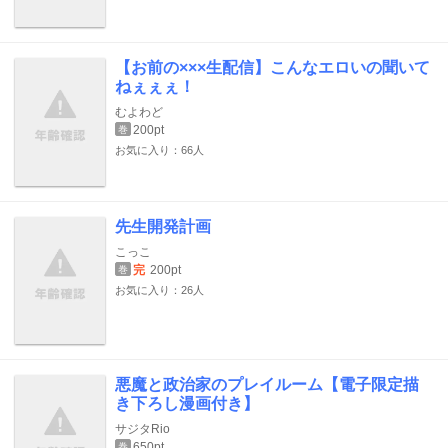
【お前の×××生配信】こんなエロいの聞いて
ねぇぇぇ！
むよわど
200pt
巻
お気に入り：66人
先生開発計画
こっこ
完
200pt
巻
お気に入り：26人
悪魔と政治家のプレイルーム【電子限定描
き下ろし漫画付き】
サジタRio
650pt
巻