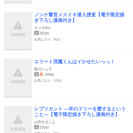
ノンケ警官メスイキ潜入捜査【電子限定描
き下ろし漫画付き】
サジタRio
350pt
巻
お気に入り：81人
エリート淫魔くんはイかせたいっっ！
猫川たら子
完
200pt
巻
お気に入り：174人
レプリカント ―羊のドリーを愛するという
こと―【電子限定描き下ろし漫画付き】
山田すぽこん
350pt
巻