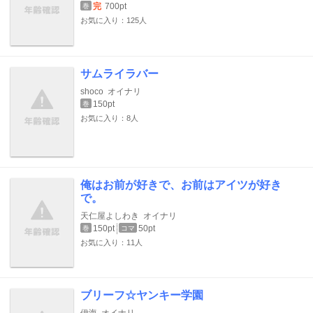
完
700pt
巻
お気に入り：125人
サムライラバー
shoco
オイナリ
150pt
巻
お気に入り：8人
俺はお前が好きで、お前はアイツが好き
で。
天仁屋よしわき
オイナリ
150pt
50pt
巻
コマ
お気に入り：11人
ブリーフ☆ヤンキー学園