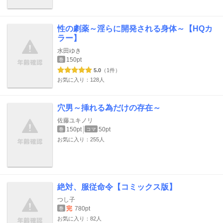
性の劇薬～淫らに開発される身体～【HQカ
ラー】
水田ゆき
150pt
巻
5.0
（1件）
お気に入り：128人
穴男～挿れる為だけの存在～
佐藤ユキノリ
150pt
50pt
巻
コマ
お気に入り：255人
絶対、服従命令【コミックス版】
つし子
完
780pt
巻
お気に入り：82人