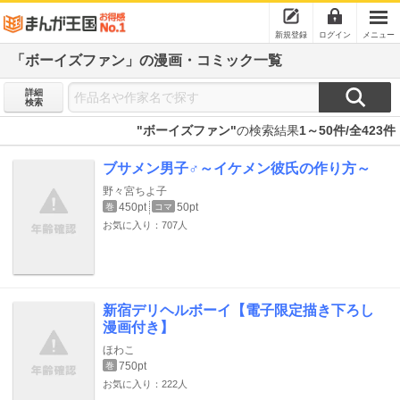
新規登録
ログイン
メニュー
「ボーイズファン」の漫画・コミック一覧
詳細
検索
"ボーイズファン"
の検索結果
1～50件/全423件
ブサメン男子♂～イケメン彼氏の作り方～
野々宮ちよ子
450pt
50pt
巻
コマ
お気に入り：707人
新宿デリヘルボーイ【電子限定描き下ろし
漫画付き】
ほわこ
750pt
巻
お気に入り：222人