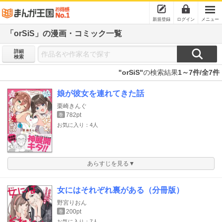
新規登録
ログイン
メニュー
「orSiS」の漫画・コミック一覧
詳細
検索
"orSiS"
の検索結果
1～7件/全7件
娘が彼女を連れてきた話
栗崎きんぐ
782pt
巻
お気に入り：4人
あらすじを見る▼
女にはそれぞれ裏がある（分冊版）
野宮りおん
200pt
巻
お気に入り：7人