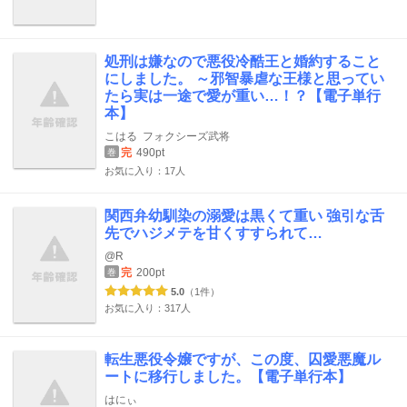
処刑は嫌なので悪役冷酷王と婚約すること
にしました。 ～邪智暴虐な王様と思ってい
たら実は一途で愛が重い…！？【電子単行
本】
こはる
フォクシーズ武将
完
490pt
巻
お気に入り：17人
関西弁幼馴染の溺愛は黒くて重い 強引な舌
先でハジメテを甘くすすられて…
@R
完
200pt
巻
5.0
（1件）
お気に入り：317人
転生悪役令嬢ですが、この度、囚愛悪魔ル
ートに移行しました。【電子単行本】
はにぃ