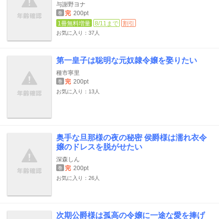
与謝野ヨナ
完
200pt
巻
1冊無料増量
8/11まで
割引
お気に入り：37人
第一皇子は聡明な元奴隷令嬢を娶りたい
種市寧里
完
200pt
巻
お気に入り：13人
奥手な旦那様の夜の秘密 侯爵様は濡れ衣令
嬢のドレスを脱がせたい
深森しん
完
200pt
巻
お気に入り：26人
次期公爵様は孤高の令嬢に一途な愛を捧げ