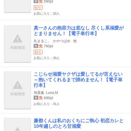
完
590pt
巻
割引
お気に入り：20人
真一さんの抱容力は底なし 尽くし系溺愛が
とまりません！【電子単行本】
丸まるこ。
かやつばめ
他
完
790pt
巻
割引
お気に入り：39人
こじらせ溺愛ヤクザは愛してるが言えない
～抱いてくれるまで諦めません！【電子単
行本】
旭晨薫
Luna.M
完
690pt
巻
お気に入り：31人
廉都くんは私のおくちにご執心 初恋カレと
10年越しのとろ甘溺愛