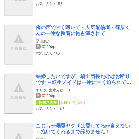
お気に入り：15人
俺の声で甘く啼いて～人気配信者・篠原く
んの一途な執着に抱き潰されて
栗山あこ
完
200pt
巻
お気に入り：6人
結婚したいですが、騎士団長だけはお断り
です ～転生メイドは一途に甘く迫られて…
ネリタ
泉水みに
他
完
200pt
巻
2冊無料増量
8/11まで
割引
お気に入り：116人
こじらせ溺愛ヤクザは愛してるが言えない
～抱いてくれるまで諦めません！