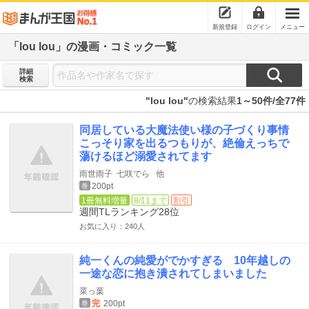
新規登録
ログイン
メニュー
「lou lou」の漫画・コミック一覧
詳細
検索
"lou lou"
の検索結果
1～50件/全77件
同居している大魔法使い様の子づくり事情
こっそり家を出るつもりが、絶倫えっちで
蕩けるほど溺愛されてます
雨世雨子
七咲でら
他
200pt
巻
1冊無料増量
8/11まで
割引
週間TLランキング
28位
お気に入り：240人
純一くんの純愛がでかすぎる 10年越しの
一途な恋に抱き潰されてしまいました
菜っ葉
完
200pt
巻