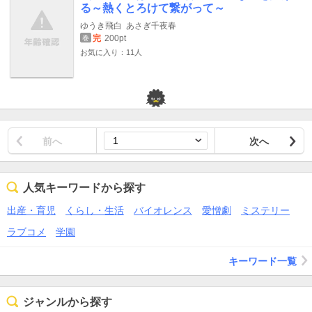
る～熱くとろけて繋がって～
ゆうき飛白
あさぎ千夜春
完
200pt
巻
お気に入り：11人
前へ
次へ
人気キーワードから探す
出産・育児
くらし・生活
バイオレンス
愛憎劇
ミステリー
ラブコメ
学園
キーワード一覧
ジャンルから探す