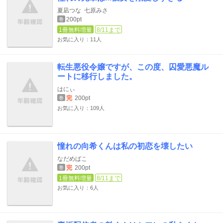
夏凪つな
七原みさ
200pt
巻
1冊無料増量
8/11まで
お気に入り：11人
転生悪役令嬢ですが、この度、囚愛悪魔ル
ートに移行しました。
はにぃ
完
200pt
巻
お気に入り：109人
憧れの向希くんは私の初恋を壊したい
なだめばこ
完
200pt
巻
1冊無料増量
8/11まで
お気に入り：6人