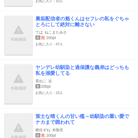
お気に入り：10人
裏垢配信者の魁くんはセフレの私をぐちゃ
とろにして絶対に離さない
てば
ねこまたみさ
完
200pt
巻
お気に入り：47人
ヤンデレ幼馴染と過保護な義弟はどっちも
私を溺愛してる
君ねこ
近
200pt
巻
お気に入り：23人
策士な晴くんの甘い檻～幼馴染の重い愛で
ナカまで囲われて
根住ずね
木陰侘
完
200pt
巻