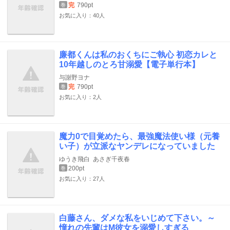
完
790pt
巻
お気に入り：40人
廉都くんは私のおくちにご執心 初恋カレと
10年越しのとろ甘溺愛【電子単行本】
与謝野ヨナ
完
790pt
巻
お気に入り：2人
魔力0で目覚めたら、最強魔法使い様（元養
い子）が立派なヤンデレになっていました
ゆうき飛白
あさぎ千夜春
200pt
巻
お気に入り：27人
白藤さん、ダメな私をいじめて下さい。～
憧れの先輩はM彼女を溺愛しすぎる