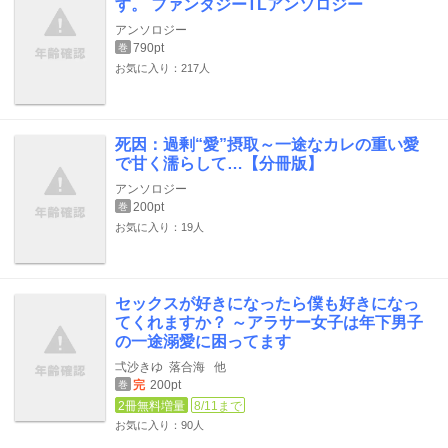
す。 ファンタジーTLアンソロジー
アンソロジー
790pt
巻
お気に入り：217人
死因：過剰“愛”摂取～一途なカレの重い愛
で甘く濡らして…【分冊版】
アンソロジー
200pt
巻
お気に入り：19人
セックスが好きになったら僕も好きになっ
てくれますか？ ～アラサー女子は年下男子
の一途溺愛に困ってます
弌沙きゆ
落合海
他
完
200pt
巻
2冊無料増量
8/11まで
お気に入り：90人