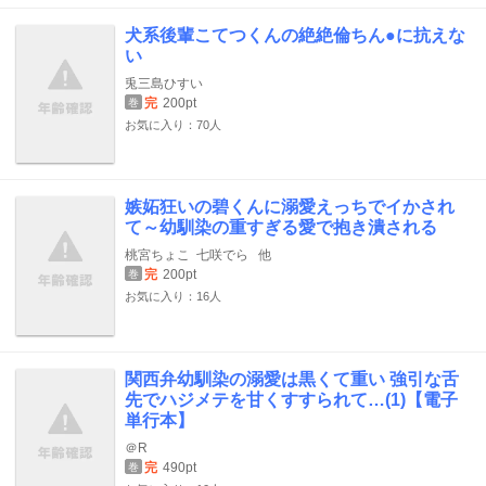
犬系後輩こてつくんの絶絶倫ちん●に抗えな
い
兎三島ひすい
完
200pt
巻
お気に入り：70人
嫉妬狂いの碧くんに溺愛えっちでイかされ
て～幼馴染の重すぎる愛で抱き潰される
桃宮ちょこ
七咲でら
他
完
200pt
巻
お気に入り：16人
関西弁幼馴染の溺愛は黒くて重い 強引な舌
先でハジメテを甘くすすられて…(1)【電子
単行本】
＠R
完
490pt
巻