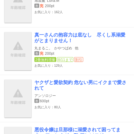
旭晨薫
Luna.M
完
200pt
巻
お気に入り：162人
真一さんの抱容力は底なし 尽くし系溺愛
がとまりません！
丸まるこ。
かやつばめ
他
完
200pt
巻
2冊無料増量
8/11まで
割引
お気に入り：129人
ヤクザと愛欲契約 危ない男にイクまで愛さ
れて
アンソロジー
600pt
巻
お気に入り：80人
悪役令嬢は旦那様に溺愛されて困ってま