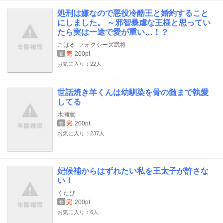
処刑は嫌なので悪役冷酷王と婚約すること
にしました。 ～邪智暴虐な王様と思ってい
たら実は一途で愛が重い…！？
こはる
フォクシーズ武将
完
200pt
巻
お気に入り：22人
世話焼き羊くんは幼馴染を骨の髄まで執愛
してる
水瀬薫
完
200pt
巻
お気に入り：237人
妃候補からはずれたい私を王太子が許さな
い！
くたび
完
200pt
巻
お気に入り：6人