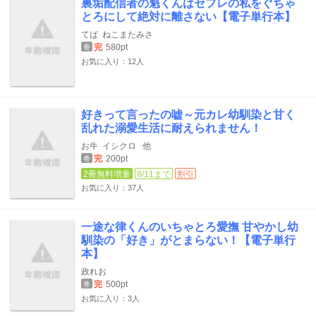
裏垢配信者の魁くんはセフレの私をぐちゃ
とろにして絶対に離さない【電子単行本】
てば
ねこまたみさ
完
580pt
巻
お気に入り：12人
好きって言ったの嘘～元カレ幼馴染と甘く
乱れた溺愛生活に耐えられません！
お牛
イシクロ
他
完
200pt
巻
2冊無料増量
8/11まで
割引
お気に入り：37人
一途な律くんのいちゃとろ愛撫 甘やかし幼
馴染の「好き」がとまらない！【電子単行
本】
政れお
完
500pt
巻
お気に入り：3人