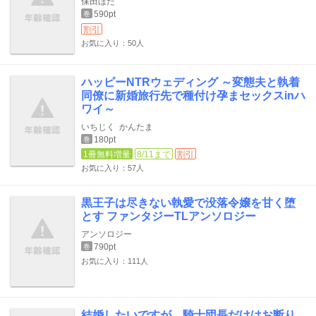
保田ほた
590pt
巻
割引
お気に入り：50人
ハッピーNTRウェディング ～変態夫と執着
同僚に新婚旅行先で種付け孕まセックスinハ
ワイ～
いちじく
かんたま
180pt
巻
1冊無料増量
8/11まで
割引
お気に入り：57人
黒王子は尽きない執愛で没落令嬢を甘く堕
とす ファンタジーTLアンソロジー
アンソロジー
790pt
巻
お気に入り：111人
結婚したいですが、騎士団長だけはお断り