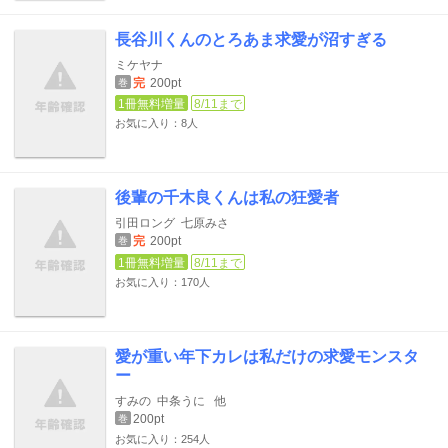
長谷川くんのとろあま求愛が沼すぎる
ミケヤナ
完
200pt
巻
1冊無料増量
8/11まで
お気に入り：8人
後輩の千木良くんは私の狂愛者
引田ロング
七原みさ
完
200pt
巻
1冊無料増量
8/11まで
お気に入り：170人
愛が重い年下カレは私だけの求愛モンスタ
ー
すみの
中条うに
他
200pt
巻
お気に入り：254人