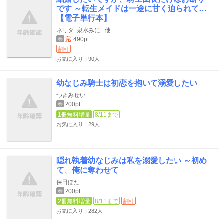
です ～転生メイドは一途に甘く迫られて…
【電子単行本】
ネリタ
泉水みに
他
完
490pt
巻
割引
お気に入り：90人
幼なじみ騎士は初恋を抱いて溺愛したい
つきみせい
200pt
巻
1冊無料増量
8/11まで
お気に入り：29人
隠れ執着幼なじみは私を溺愛したい ～初め
て、俺に奪わせて
保田ほた
200pt
巻
2冊無料増量
8/11まで
割引
お気に入り：282人