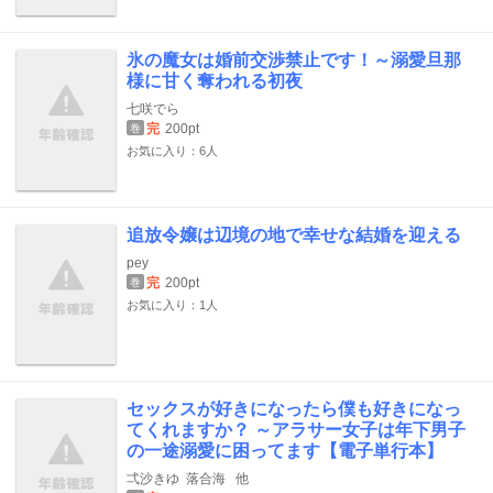
氷の魔女は婚前交渉禁止です！～溺愛旦那
様に甘く奪われる初夜
七咲でら
完
200pt
巻
お気に入り：6人
追放令嬢は辺境の地で幸せな結婚を迎える
pey
完
200pt
巻
お気に入り：1人
セックスが好きになったら僕も好きになっ
てくれますか？ ～アラサー女子は年下男子
の一途溺愛に困ってます【電子単行本】
弌沙きゆ
落合海
他