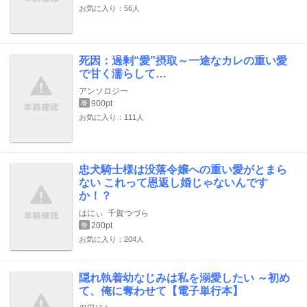
お気に入り：56人
死因：過剰“愛”摂取～一途なカレの重い愛
で甘く濡らして…
アンソロジー
900pt
巻
お気に入り：111人
忠犬騎士様は没落令嬢への重い愛がとまら
ない これって恩返し婚じゃないんです
か！？
はにぃ
千賀つづら
200pt
巻
お気に入り：204人
隠れ執着幼なじみは私を溺愛したい ～初め
て、俺に奪わせて【電子単行本】