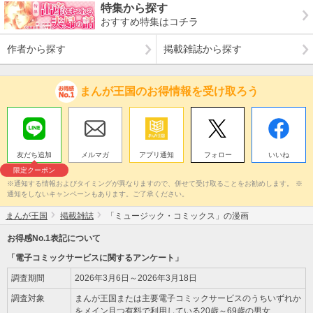
特集から探す
おすすめ特集はコチラ
作者から探す
掲載雑誌から探す
まんが王国のお得情報を受け取ろう
友だち追加
メルマガ
アプリ通知
フォロー
いいね
限定クーポン
※通知する情報およびタイミングが異なりますので、併せて受け取ることをお勧めします。 ※
通知をしないキャンペーンもあります。ご了承ください。
まんが王国
掲載雑誌
「ミュージック・コミックス」の漫画
お得感No.1表記について
「電子コミックサービスに関するアンケート」
調査期間
2026年3月6日～2026年3月18日
調査対象
まんが王国または主要電子コミックサービスのうちいずれか
をメイン且つ有料で利用している20歳～69歳の男女