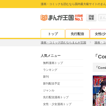
漫画・コミックを読むなら国内最大級サイトのまん
詳細
検索
トップ
先行配信
女性/
漫画・コミック読むならまんが王国
漫画・コ
人気メニュー
「Co
無料漫画トップ
「Comi
ランキング
新刊
新刊配信予定
ジャンル
先行配信漫画トップ
女性・少女漫画トップ