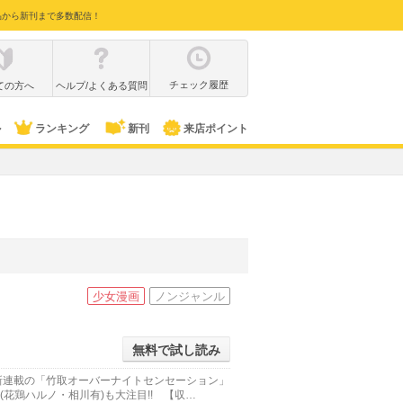
品から新刊まで多数配信！
チェック履歴
ての方へ
ヘルプ/よくある質問
ル
ランキング
新刊
来店ポイント
少女漫画
ノンジャンル
無料で試し読み
新連載の「竹取オーバーナイトセンセーション」
」(花鶏ハルノ・相川有)も大注目!! 【収…