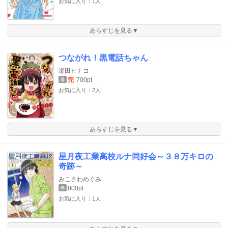
お気に入り：1人
あらすじを見る▼
つながれ！黒電話ちゃん
瀬田ヒナコ
完
700pt
巻
お気に入り：2人
あらすじを見る▼
星月夜工業高校ルナ同好会～３８万キロの
奇跡～
みこさわめぐみ
800pt
巻
お気に入り：1人