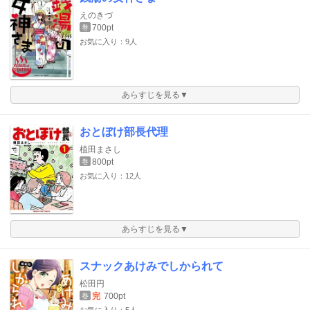
えのきづ
700pt
巻
お気に入り：9人
あらすじを見る▼
おとぼけ部長代理
植田まさし
800pt
巻
お気に入り：12人
あらすじを見る▼
スナックあけみでしかられて
松田円
完
700pt
巻