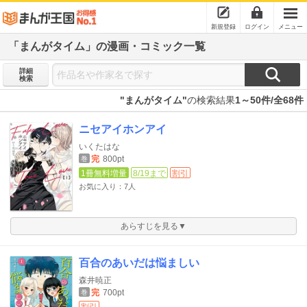
新規登録
ログイン
メニュー
「まんがタイム」の漫画・コミック一覧
詳細
検索
"まんがタイム"
の検索結果
1～50件/全68件
ニセアイホンアイ
いくたはな
完
800pt
巻
1冊無料増量
8/19まで
割引
お気に入り：7人
あらすじを見る▼
百合のあいだは悩ましい
森井暁正
完
700pt
巻