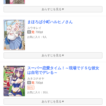
あらすじを見る▼
まほろば小町ハルヒノさん
ユウキレイ
完
700pt
巻
お気に入り：9人
あらすじを見る▼
スーパー恋愛タイム！～現場でドＳな彼女
は自宅でデレる～
カネコナオヤ
完
700pt
巻
割引
お気に入り：10人
あらすじを見る▼