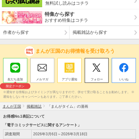
無料試し読みはコチラ
特集から探す
おすすめ特集はコチラ
作者から探す
掲載雑誌から探す
まんが王国のお得情報を受け取ろう
友だち追加
メルマガ
アプリ通知
フォロー
いいね
限定クーポン
※通知する情報およびタイミングが異なりますので、併せて受け取ることをお勧めします。 ※
通知をしないキャンペーンもあります。ご了承ください。
まんが王国
掲載雑誌
「まんがタイム」の漫画
お得感No.1表記について
「電子コミックサービスに関するアンケート」
調査期間
2026年3月6日～2026年3月18日