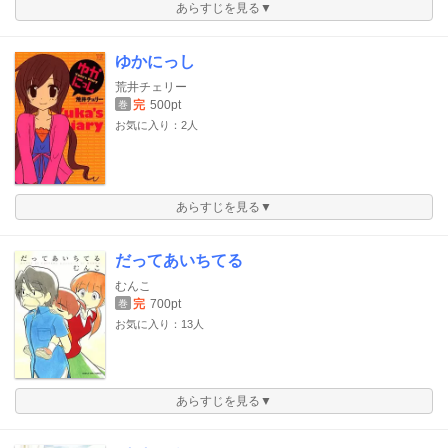
あらすじを見る▼
ゆかにっし
荒井チェリー
完
500pt
巻
お気に入り：2人
あらすじを見る▼
だってあいちてる
むんこ
完
700pt
巻
お気に入り：13人
あらすじを見る▼