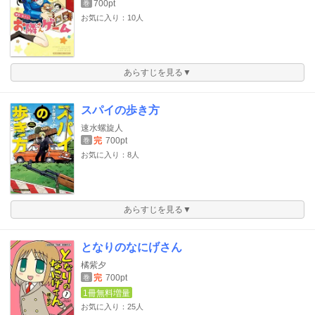
700pt
巻
お気に入り：10人
あらすじを見る▼
スパイの歩き方
速水螺旋人
完
700pt
巻
お気に入り：8人
あらすじを見る▼
となりのなにげさん
橘紫夕
完
700pt
巻
1冊無料増量
お気に入り：25人