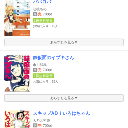
パパロバ
胡桃ちの
完
700pt
巻
1冊無料増量
お気に入り：16人
あらすじを見る▼
鉄仮面のイブキさん
市川和馬
完
700pt
巻
1冊無料増量
お気に入り：15人
あらすじを見る▼
スキップAD！いろはちゃん
大乃元初奈
完
700pt
巻