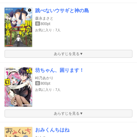
跳べないウサギと神の島
森永まさと
800pt
巻
お気に入り：7人
あらすじを見る▼
坊ちゃん、困ります！
峠乃あかり
800pt
巻
お気に入り：7人
あらすじを見る▼
おみくんちはね