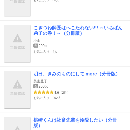
お気に入り：36人
こぎつね師匠はへこたれない!!! ～いちばん
弟子の巻！～（分冊版）
小山
200pt
巻
お気に入り：4人
明日、きみのものにして more（分冊版）
美山薫子
200pt
巻
5.0
（2件）
お気に入り：202人
桃崎くんは社畜先輩を溺愛したい（分冊
版）