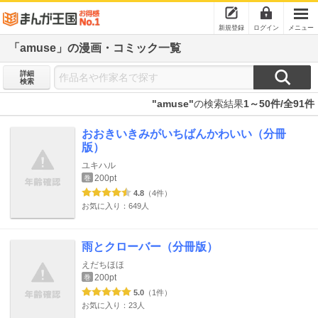
新規登録
ログイン
メニュー
「amuse」の漫画・コミック一覧
詳細
検索
"amuse"
の検索結果
1～50件/全91件
おおきいきみがいちばんかわいい（分冊
版）
ユキハル
200pt
巻
4.8
（4件）
お気に入り：649人
雨とクローバー（分冊版）
えだちほほ
200pt
巻
5.0
（1件）
お気に入り：23人