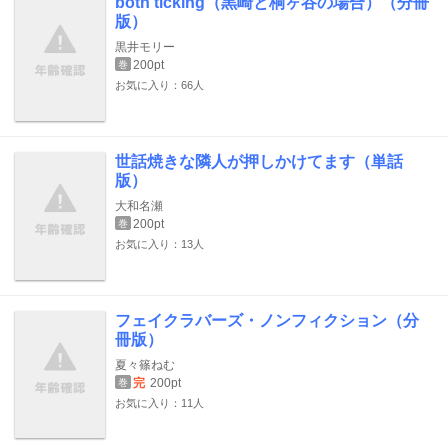
both ticking（黒崎と桐ヶ谷の場合）（分冊
版）
黒井モリー
200pt
巻
お気に入り：66人
世話焼きな隣人が押しかけてます（単話
版）
大和名瀬
200pt
巻
お気に入り：13人
フェイクラバーズ・ノンフィクション（分
冊版）
夏々篠ねむ
完
200pt
巻
お気に入り：11人