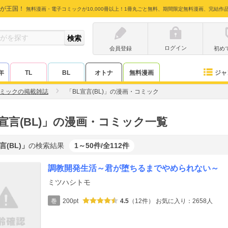
が王国！
無料漫画・電子コミックが10,000冊以上！1冊丸ごと無料、期間限定無料漫画、完結作
ログイン
会員登録
初め
ジャ
年
TL
BL
オトナ
無料漫画
ミックの掲載雑誌
「BL宣言(BL)」の漫画・コミック
L宣言(BL)」の漫画・コミック一覧
言(BL)」
の検索結果
1～50件/全112件
調教開発生活～君が堕ちるまでやめられない～
ミツハシトモ
巻
200pt
4.5
（12件）
お気に入り：2658人