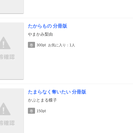
たからもの 分冊版
やまかみ梨由
巻
300pt
お気に入り：1人
たまらなく奪いたい 分冊版
かぶとまる蝶子
巻
150pt