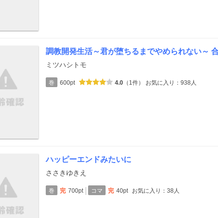
調教開発生活～君が堕ちるまでやめられない～ 
ミツハシトモ
巻
600pt
4.0
（1件）
お気に入り：938人
ハッピーエンドみたいに
ささきゆきえ
巻
完
700pt
コマ
完
40pt
お気に入り：38人