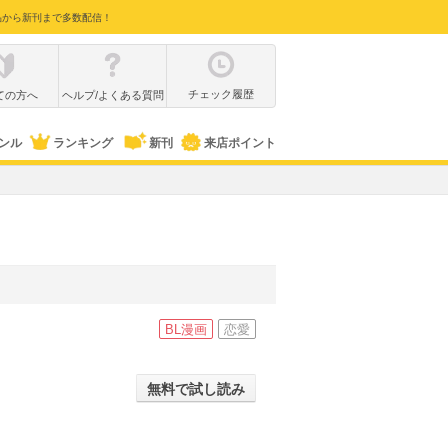
品から新刊まで多数配信！
チェック履歴
ての方へ
ヘルプ/よくある質問
ンル
ランキング
新刊
来店ポイント
BL漫画
恋愛
無料で試し読み