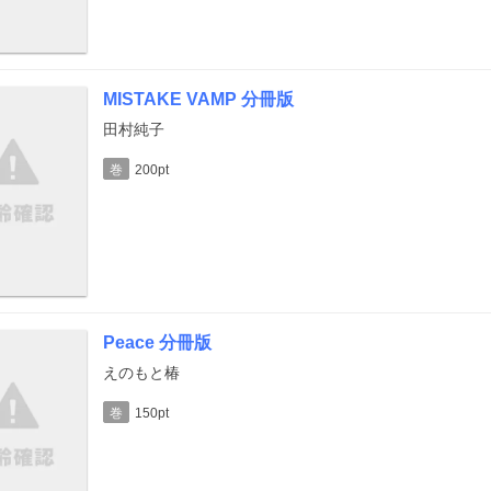
MISTAKE VAMP 分冊版
田村純子
巻
200pt
Peace 分冊版
えのもと椿
巻
150pt