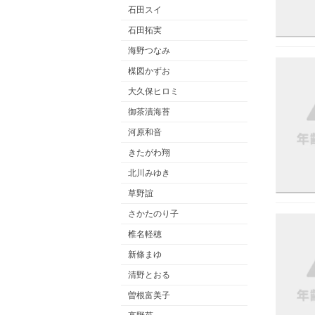
石田スイ
石田拓実
海野つなみ
楳図かずお
大久保ヒロミ
御茶漬海苔
河原和音
きたがわ翔
北川みゆき
草野誼
さかたのり子
椎名軽穂
新條まゆ
清野とおる
曽根富美子