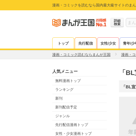
漫画・コミックを読むなら国内最大級サイトのまん
詳細
検索
トップ
先行配信
女性/少女
青年/少
漫画・コミック読むならまんが王国
漫画・コ
人気メニュー
「B
無料漫画トップ
「BL宣
ランキング
新刊
新刊配信予定
ジャンル
先行配信漫画トップ
女性・少女漫画トップ