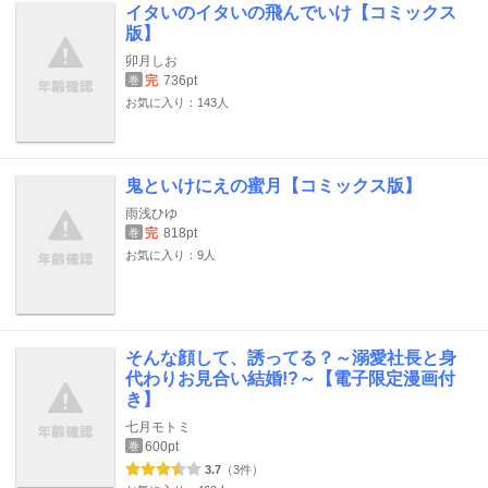
イタいのイタいの飛んでいけ【コミックス
版】
卯月しお
完
736pt
巻
お気に入り：143人
鬼といけにえの蜜月【コミックス版】
雨浅ひゆ
完
818pt
巻
お気に入り：9人
そんな顔して、誘ってる？～溺愛社長と身
代わりお見合い結婚!?～【電子限定漫画付
き】
七月モトミ
600pt
巻
3.7
（3件）