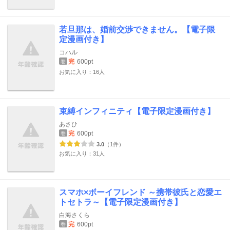
若旦那は、婚前交渉できません。【電子限
定漫画付き】
コハル
完
600pt
巻
お気に入り：16人
束縛インフィニティ【電子限定漫画付き】
あさひ
完
600pt
巻
3.0
（1件）
お気に入り：31人
スマホ×ボーイフレンド ～携帯彼氏と恋愛エ
トセトラ～【電子限定漫画付き】
白海さくら
完
600pt
巻