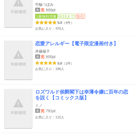
竹輪つぼみ
完
600pt
巻
1冊無料増量
8/18まで
割引
5.0
（4件）
お気に入り：370人
恋愛アレルギー【電子限定漫画付き】
井藤楊子
完
600pt
巻
5.0
（1件）
お気に入り：196人
ロズワルド侯爵閣下は幸薄令嬢に百年の恋
を説く【コミックス版】
ミノ
完
791pt
巻
お気に入り：115人