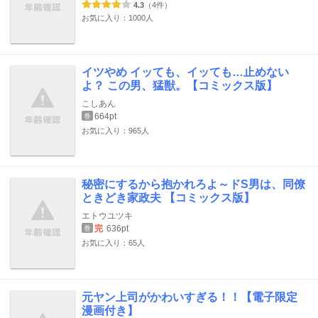
4.3
（4件）
お気に入り：1000人
イツやめ イッても、イッても…止めない
よ？ この男、猛獣。【コミックス版】
こしあん
664pt
巻
お気に入り：965人
秘密にするから抱かれろよ～ドS男は、同僚
ときどき家政夫 【コミックス版】
エトウユツキ
完
636pt
巻
お気に入り：65人
元ヤン上司がかわいすぎる！！【電子限定
漫画付き】