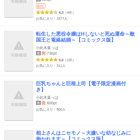
割引
4.3
（4件）
お気に入り：1677人
転生した悪役令嬢はHしないと死ぬ運命～敵
国王と篭絡結婚～【コミックス版】
小此木葉っぱ
完
736pt
巻
5.0
（1件）
お気に入り：311人
巨乳ちゃんと巨根上司【電子限定漫画付
き】
小此木葉っぱ
完
600pt
巻
お気に入り：806人
相上さんはニセモノ～大嫌いな幼なじみに
抱かれます～【コミックス版】