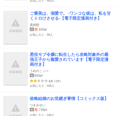
お気に入り：463人
ご褒美は、溺愛で。 -ワンコな彼は、私を甘
くトロけさせる-【電子限定漫画付き】
真純想
完
600pt
巻
お気に入り：99人
悪役モブ令嬢に転生したら攻略対象外の最
強王子から寵愛されています【電子限定漫
画付き】
うめのこっぺ
600pt
巻
2.0
（1件）
お気に入り：445人
政略結婚のお世継ぎ事情【コミックス版】
つきみせい
完
736pt
巻
お気に入り：246人