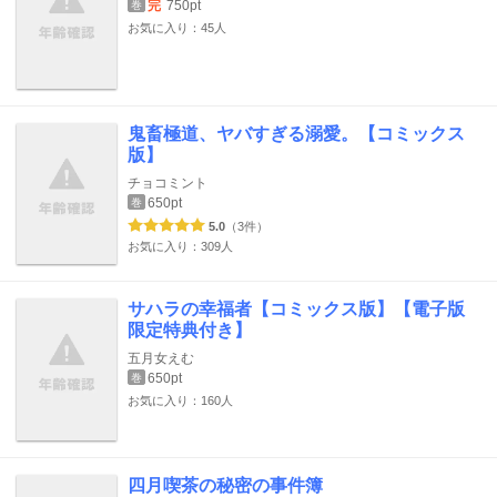
完
750pt
巻
お気に入り：45人
鬼畜極道、ヤバすぎる溺愛。【コミックス
版】
チョコミント
650pt
巻
5.0
（3件）
お気に入り：309人
サハラの幸福者【コミックス版】【電子版
限定特典付き】
五月女えむ
650pt
巻
お気に入り：160人
四月喫茶の秘密の事件簿