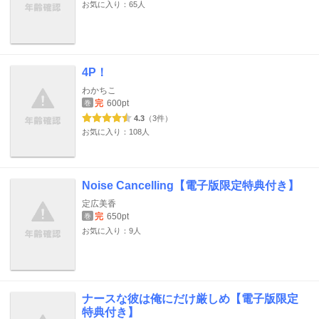
お気に入り：65人
4P！
わかちこ
完
600pt
巻
4.3
（3件）
お気に入り：108人
Noise Cancelling【電子版限定特典付き】
定広美香
完
650pt
巻
お気に入り：9人
ナースな彼は俺にだけ厳しめ【電子版限定
特典付き】