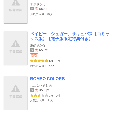
末原さかえ
完
650pt
巻
お気に入り：84人
ベイビー、シュガー、サキュバス【コミッ
クス版】【電子版限定特典付き】
東条さかな
完
650pt
巻
割引
5.0
（3件）
お気に入り：142人
ROMEO COLORS
わたなべあじあ
完
3500pt
巻
3.0
（2件）
お気に入り：34人