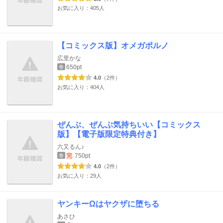
お気に入り：405人
【コミックス版】オメガポルノ
広里かな
650pt
巻
4.0
（2件）
お気に入り：404人
ぜんぶ、ぜんぶ気持ちいい【コミックス
版】【電子版限定特典付き】
六又るん♪
完
750pt
巻
4.0
（2件）
お気に入り：29人
ヤンキーΩはヤクザに堕ちる
あさひ