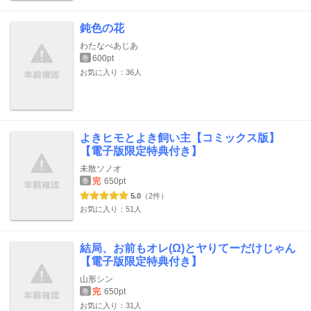
鈍色の花
わたなべあじあ
600pt
巻
お気に入り：36人
よきヒモとよき飼い主【コミックス版】
【電子版限定特典付き】
未散ソノオ
完
650pt
巻
5.0
（2件）
お気に入り：51人
結局、お前もオレ(Ω)とヤりてーだけじゃん
【電子版限定特典付き】
山形シン
完
650pt
巻
お気に入り：31人