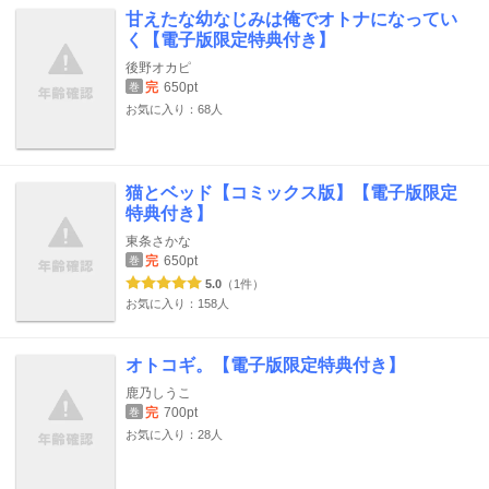
甘えたな幼なじみは俺でオトナになってい
く【電子版限定特典付き】
後野オカピ
完
650pt
巻
お気に入り：68人
猫とベッド【コミックス版】【電子版限定
特典付き】
東条さかな
完
650pt
巻
5.0
（1件）
お気に入り：158人
オトコギ。【電子版限定特典付き】
鹿乃しうこ
完
700pt
巻
お気に入り：28人