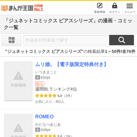
新規登録
ログイン
メニュー
「ジュネットコミックス ピアスシリーズ」の漫画・コミッ
ク一覧
詳細
検索
"ジュネットコミックス ピアスシリーズ"
の検索結果
1～50件/全76件
ムリ婚。【電子版限定特典付き】
いつきまこと
650pt
巻
割引
週間BLランキング
4位
5.0
（3件）
お気に入り：452人
ROMEO
わたなべあじあ
648pt
巻
5.0
（7件）