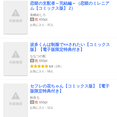
恋獄の支配者～完結編～（恋獄のミレニア
ム【コミックス版】 2）
灰崎めじろ
完
650pt
巻
お気に入り：37人
波多くんは制服で××されたい【コミックス
版】【電子版限定特典付き】
ななつの航
完
650pt
巻
5.0
（1件）
お気に入り：59人
セフレの花ちゃん【コミックス版】【電子
版限定特典付き】
秋良七
完
650pt
巻
お気に入り：12人