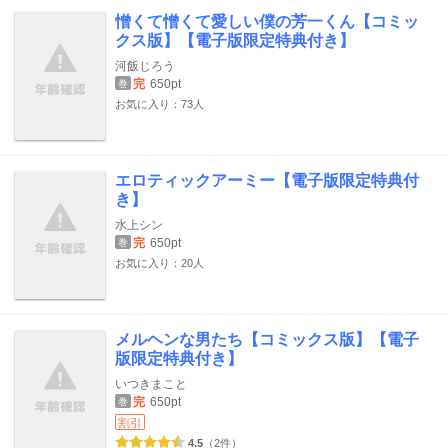
憎くて憎くて愛しい僕の芳一くん【コミッ
クス版】【電子版限定特典付き】
河飯じろう
完
650pt
巻
お気に入り：73人
エロティックアーミー【電子版限定特典付
き】
水上シン
完
650pt
巻
お気に入り：20人
メルヘンな男たち【コミックス版】【電子
版限定特典付き】
いつきまこと
完
650pt
巻
割引
4.5
（2件）