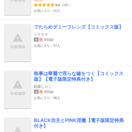
5.0
（1件）
お気に入り：21人
でたらめダミーフレンズ【コミックス版】
イクヤス
完
650pt
巻
お気に入り：57人
執事は華麗で淫らな嘘をつく【コミックス
版】【電子版限定特典付き】
飴屋じゃこ
完
650pt
巻
お気に入り：96人
BLACK坊主とPINK淫魔【電子版限定特典
付き】