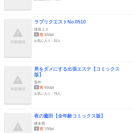
ラブリクエストNo.0510
毬田ユズ
完
650pt
巻
お気に入り：32人
男をダメにする出張エステ【コミックス
版】
吾作
完
650pt
巻
お気に入り：76人
夜の薗田【全年齢コミックス版】
梶本潤
完
700pt
巻