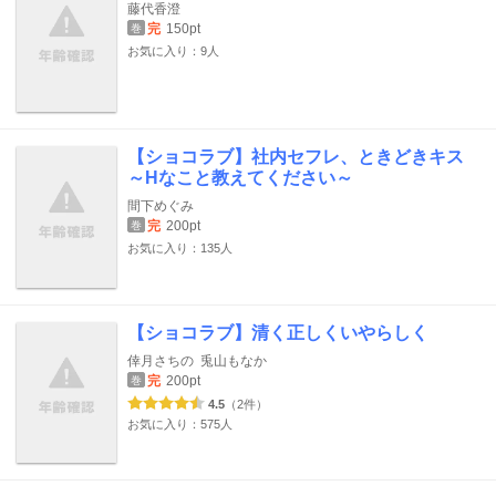
藤代香澄
完
150pt
巻
お気に入り：9人
【ショコラブ】社内セフレ、ときどきキス
～Hなこと教えてください～
間下めぐみ
完
200pt
巻
お気に入り：135人
【ショコラブ】清く正しくいやらしく
倖月さちの
兎山もなか
完
200pt
巻
4.5
（2件）
お気に入り：575人