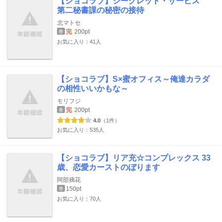
【ショコラブ】シークレット・サービス
第二秘書課の秘密の接待
北マトセ
完
200pt
巻
お気に入り：41人
【ショコラブ】S×蜜オフィス～俺達カラダ
の相性いいかもな～
モリフジ
完
200pt
巻
4.0
（1件）
お気に入り：535人
【ショコラブ】リア充☆コンプレックス 33
歳、恋愛カーストのぼります
阿部摘花
150pt
巻
お気に入り：70人