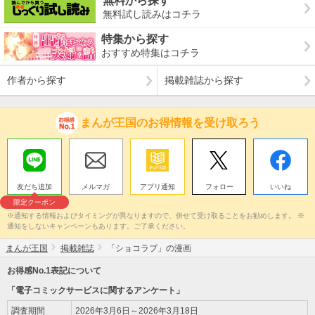
無料から探す
無料試し読みはコチラ
特集から探す
おすすめ特集はコチラ
作者から探す
掲載雑誌から探す
まんが王国のお得情報を受け取ろう
友だち追加
メルマガ
アプリ通知
フォロー
いいね
限定クーポン
※通知する情報およびタイミングが異なりますので、併せて受け取ることをお勧めします。 ※
通知をしないキャンペーンもあります。ご了承ください。
まんが王国
掲載雑誌
「ショコラブ」の漫画
お得感No.1表記について
「電子コミックサービスに関するアンケート」
調査期間
2026年3月6日～2026年3月18日