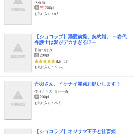
伏夜俄
完
200pt
巻
お気に入り：9人
【ショコラブ】溺愛前提、契約婚。 ～岩代
弁護士は愛がデカすぎる!?～
竹輪つぼみ
200pt
巻
5.0
（1件）
お気に入り：775人
丹羽さん、イケナイ開発お願いします！
倖月さちの
青井千寿
200pt
巻
お気に入り：25人
【ショコラブ】オジサマ王子と社畜姫