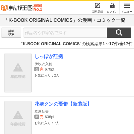
新規登録
ログイン
メニュー
「K-BOOK ORIGINAL COMICS」の漫画・コミック一覧
詳細
検索
"K-BOOK ORIGINAL COMICS"
の検索結果
1～17件/全17件
しっぽが証拠
伊吹衣久穂
完
670pt
巻
お気に入り：2人
花婿クンの憂鬱【新装版】
恭屋鮎美
完
638pt
巻
お気に入り：7人