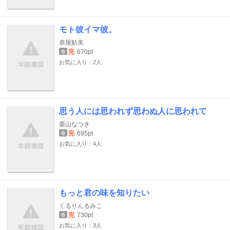
モト彼イマ彼。
恭屋鮎美
完
670pt
巻
お気に入り：2人
思う人には思われず思わぬ人に思われて
栗山なつき
完
695pt
巻
お気に入り：4人
もっと君の味を知りたい
くるりんるみこ
完
730pt
巻
お気に入り：3人