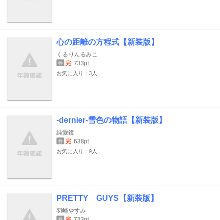
心の距離の方程式【新装版】
くるりんるみこ
完
733pt
巻
お気に入り：3人
‐dernier‐雪色の物語【新装版】
純愛鏡
完
638pt
巻
お気に入り：9人
PRETTY GUYS【新装版】
羽崎やすみ
完
733pt
巻