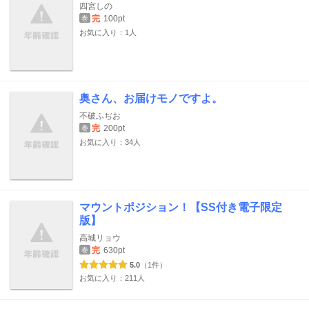
四宮しの
完
100pt
巻
お気に入り：1人
奥さん、お届けモノですよ。
不破ふぢお
完
200pt
巻
お気に入り：34人
マウントポジション！【SS付き電子限定
版】
高城リョウ
完
630pt
巻
5.0
（1件）
お気に入り：211人