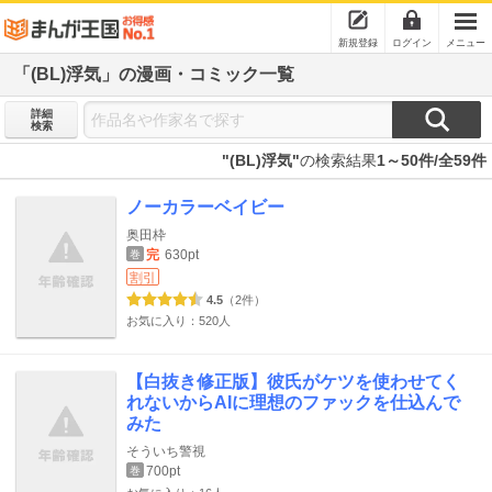
新規登録
ログイン
メニュー
「(BL)浮気」の漫画・コミック一覧
詳細
検索
"(BL)浮気"
の検索結果
1～50件/全59件
ノーカラーベイビー
奥田枠
完
630pt
巻
割引
4.5
（2件）
お気に入り：520人
【白抜き修正版】彼氏がケツを使わせてく
れないからAIに理想のファックを仕込んで
みた
そういち警視
700pt
巻