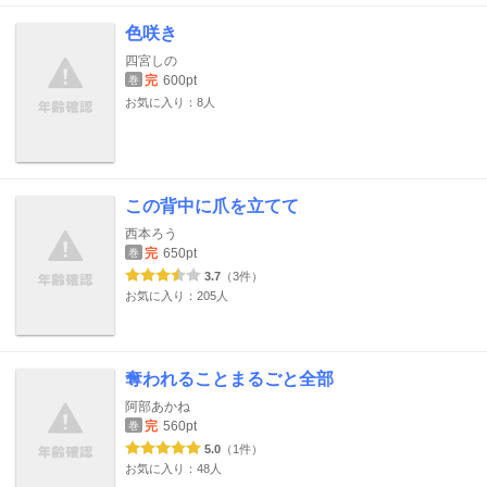
色咲き
四宮しの
完
600pt
巻
お気に入り：8人
この背中に爪を立てて
西本ろう
完
650pt
巻
3.7
（3件）
お気に入り：205人
奪われることまるごと全部
阿部あかね
完
560pt
巻
5.0
（1件）
お気に入り：48人