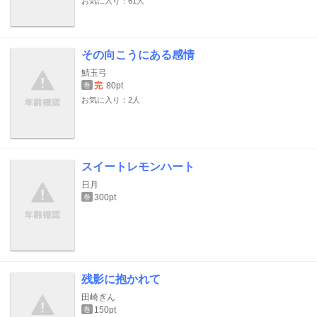
お気に入り：61人
その向こうにある感情
鯖玉弓
完
80pt
巻
お気に入り：2人
スイートレモンハート
日月
300pt
巻
残影に抱かれて
田崎ぎん
150pt
巻