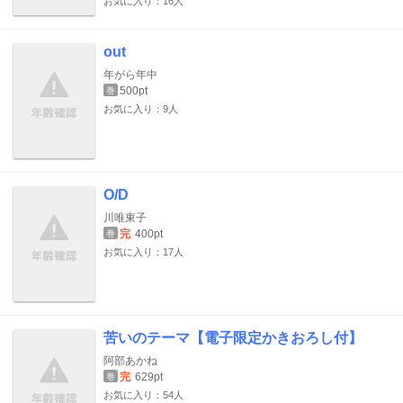
お気に入り：16人
out
年がら年中
500pt
巻
お気に入り：9人
O/D
川唯東子
完
400pt
巻
お気に入り：17人
苦いのテーマ【電子限定かきおろし付】
阿部あかね
完
629pt
巻
お気に入り：54人