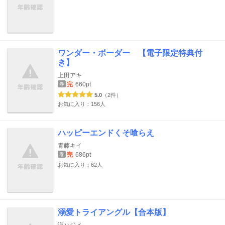
ワンダー・ボーダー 【電子限定特典付
き】
上田アキ
完
660pt
巻
5.0
（2件）
お気に入り：156人
ハッピーエンドくそ喰らえ
青藤キイ
完
686pt
巻
お気に入り：62人
溺愛トライアングル【合本版】