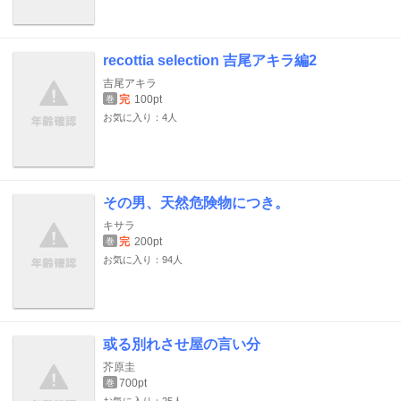
recottia selection 吉尾アキラ編2
吉尾アキラ
完
100pt
巻
お気に入り：4人
その男、天然危険物につき。
キサラ
完
200pt
巻
お気に入り：94人
或る別れさせ屋の言い分
芥原圭
700pt
巻