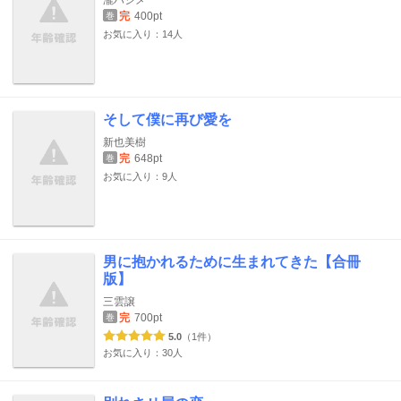
瀧ハジメ
完
400pt
巻
お気に入り：14人
そして僕に再び愛を
新也美樹
完
648pt
巻
お気に入り：9人
男に抱かれるために生まれてきた【合冊
版】
三雲譲
完
700pt
巻
5.0
（1件）
お気に入り：30人