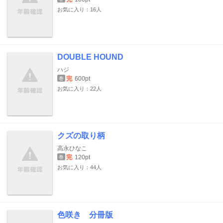
お気に入り：16人
DOUBLE HOUND
ハジ
完
600pt
巻
お気に入り：22人
クズの取り柄
高永ひなこ
完
120pt
巻
お気に入り：44人
色咲き 分冊版