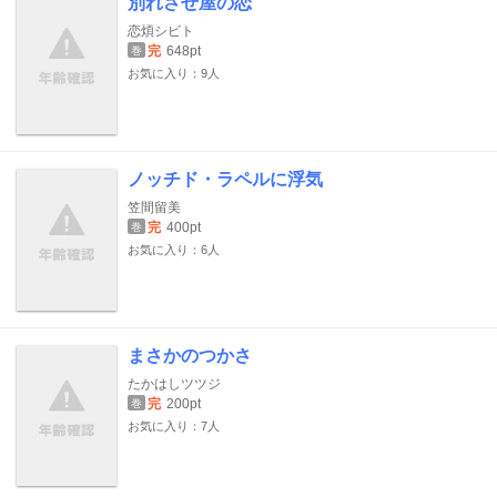
別れさせ屋の恋
恋煩シビト
完
648pt
巻
お気に入り：9人
ノッチド・ラペルに浮気
笠間留美
完
400pt
巻
お気に入り：6人
まさかのつかさ
たかはしツツジ
完
200pt
巻
お気に入り：7人