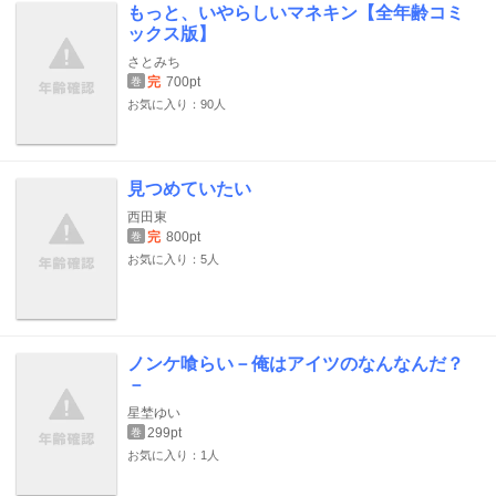
もっと、いやらしいマネキン【全年齢コミ
ックス版】
さとみち
完
700pt
巻
お気に入り：90人
見つめていたい
西田東
完
800pt
巻
お気に入り：5人
ノンケ喰らい－俺はアイツのなんなんだ？
－
星埜ゆい
299pt
巻
お気に入り：1人