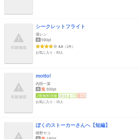
シークレットフライト
環レン
590pt
巻
4.0
（1件）
お気に入り：93人
motto!
内田一菜
完
600pt
巻
2冊無料増量
8/16まで
割引
お気に入り：15人
ぼくのストーカーさんへ【短編】
晴野ヤコ
完
180pt
巻