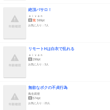
絶頂バサロ！
ａｉｖａｎ
完
599pt
巻
お気に入り：7人
リモートHは白衣で乱れる
ａｉｖａｎ
299pt
巻
お気に入り：3人
無欲なボクの不貞行為
鳥生莉世
574pt
巻
お気に入り：23人