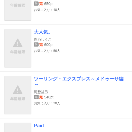
完
650pt
巻
お気に入り：40人
大人気。
鹿乃しうこ
完
600pt
巻
お気に入り：56人
ツーリング・エクスプレス～メドゥーサ編
～
河惣益巳
完
540pt
巻
お気に入り：28人
Paid