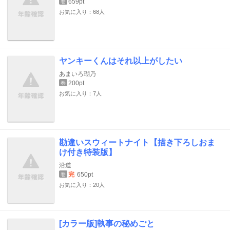
659pt
巻
お気に入り：68人
ヤンキーくんはそれ以上がしたい
あまいろ瑚乃
200pt
巻
お気に入り：7人
勘違いスウィートナイト【描き下ろしおま
け付き特装版】
沿道
完
650pt
巻
お気に入り：20人
[カラー版]執事の秘めごと