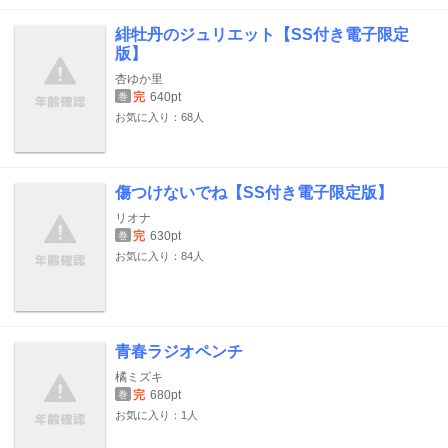
緋牡丹のジュリエット【SS付き電子限定
版】
杏ゆか里
完
640pt
巻
お気に入り：68人
傷つけないでね【SS付き電子限定版】
リオナ
完
630pt
巻
お気に入り：84人
青春ラジオペンチ
橘ミズキ
完
680pt
巻
お気に入り：1人