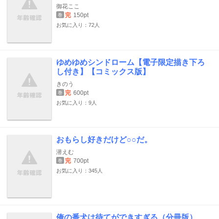
御花ここ
完
150pt
巻
お気に入り：72人
ゆめゆめシンドローム【電子限定描き下ろ
し付き】【コミックス版】
きのう
完
600pt
巻
お気に入り：9人
おもらし好きだけど○○だ。
潜えむ
完
700pt
巻
お気に入り：345人
俺の番犬は待てができすぎる（分冊版）