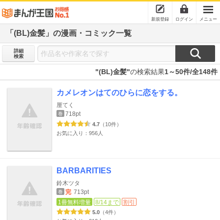
新規登録
ログイン
メニュー
「(BL)金髪」の漫画・コミック一覧
詳細
検索
"(BL)金髪"
の検索結果
1～50件/全148件
カメレオンはてのひらに恋をする。
厘てく
718pt
巻
4.7
（10件）
お気に入り：956人
BARBARITIES
鈴木ツタ
完
713pt
巻
1冊無料増量
8/14まで
割引
5.0
（4件）