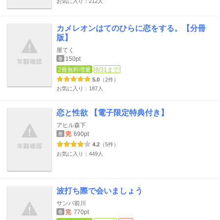
お気に入り：212人
カメレオンはてのひらに恋をする。【分冊
版】
厘てく
150pt
巻
2冊無料増量
8/31まで
5.0
（2件）
お気に入り：187人
恋と性欲 【電子限定特典付き】
アヒル森下
完
690pt
巻
4.2
（5件）
お気に入り：449人
波打ち際で会いましょう
サンバ前川
完
770pt
巻