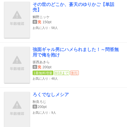
その世のどこか、蒼天のゆりかご【単話
売】
鯛野ニッケ
完
150pt
巻
お気に入り：58人
強面ギャル男にハメられました！～問答無
用で俺を抱け
坂西あきら
完
200pt
巻
1冊無料増量
8/18まで
割引
お気に入り：48人
ろくでなしメシア
秋良ろじ
200pt
巻
お気に入り：9人