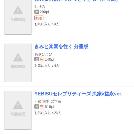
しりの
200pt
巻
割引
お気に入り：4人
きみと楽園を往く 分冊版
あさひよひ
完
140pt
巻
お気に入り：4人
YEBISUセレブリティーズ 久家×益永ver.
不破慎理
岩本薫
完
619pt
巻
お気に入り：23人