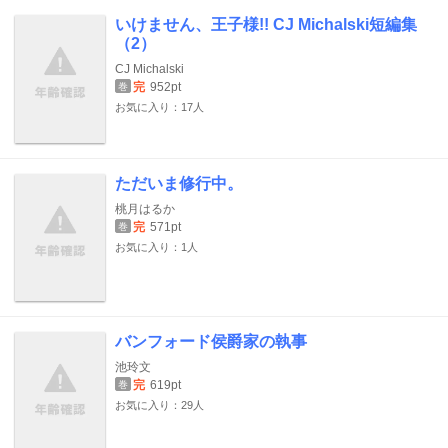
いけません、王子様!! CJ Michalski短編集
（2）
CJ Michalski
完
952pt
巻
お気に入り：17人
ただいま修行中。
桃月はるか
完
571pt
巻
お気に入り：1人
バンフォード侯爵家の執事
池玲文
完
619pt
巻
お気に入り：29人