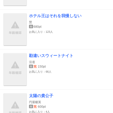
ホテル王はそれを我慢しない
慧
680pt
巻
お気に入り：123人
勘違いスウィートナイト
沿道
完
150pt
巻
お気に入り：66人
太陽の貴公子
円屋榎英
完
600pt
巻
お気に入り：4人