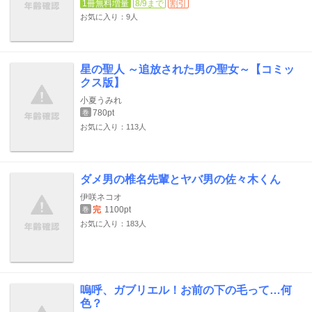
1冊無料増量
8/9まで
割引
お気に入り：9人
星の聖人 ～追放された男の聖女～【コミッ
クス版】
小夏うみれ
780pt
巻
お気に入り：113人
ダメ男の椎名先輩とヤバ男の佐々木くん
伊咲ネコオ
完
1100pt
巻
お気に入り：183人
嗚呼、ガブリエル！お前の下の毛って…何
色？