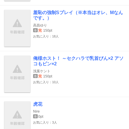
羞恥の強制Sプレイ（※本当はオレ、Mなん
です。）
高昌ゆり
完
150pt
巻
お気に入り：18人
俺様ホスト！ ～セクハラで乳首びん×2 アソ
コもビン×2
浅葉ケント
完
150pt
巻
お気に入り：10人
虎花
Nire
0pt
巻
お気に入り：3人