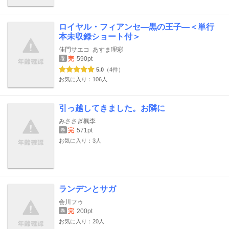
ロイヤル・フィアンセ―黒の王子―＜単行
本未収録ショート付＞
佳門サエコ
あすま理彩
完
590pt
巻
5.0
（4件）
お気に入り：106人
引っ越してきました。お隣に
みささぎ楓李
完
571pt
巻
お気に入り：3人
ランデンとサガ
会川フゥ
完
200pt
巻
お気に入り：20人