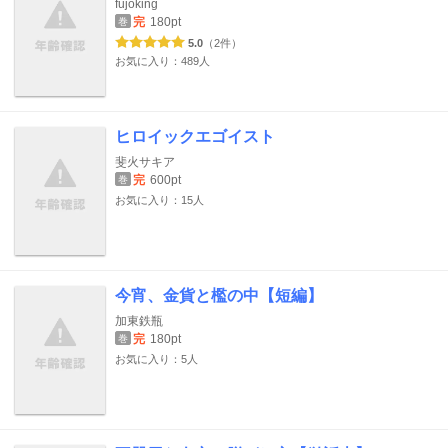
fujoking
完
180pt
巻
5.0
（2件）
お気に入り：489人
ヒロイックエゴイスト
斐火サキア
完
600pt
巻
お気に入り：15人
今宵、金貨と檻の中【短編】
加東鉄瓶
完
180pt
巻
お気に入り：5人