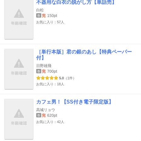
不器用な白衣の脱がし方【単話売】
白松
完
150pt
巻
お気に入り：57人
［単行本版］君の銀のあし【特典ペーパー
付】
日野雄飛
完
700pt
巻
5.0
（1件）
お気に入り：18人
カフェ男！【SS付き電子限定版】
高城リョウ
完
620pt
巻
お気に入り：42人