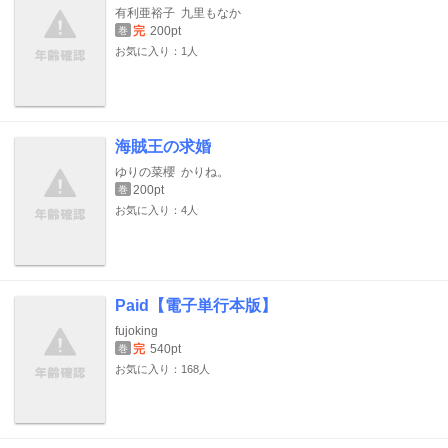
有利亜裕子
九里もなか
完
200pt
巻
お気に入り：1人
海賊王の求婚
ゆりの菜櫻
かりね。
200pt
巻
お気に入り：4人
Paid【電子単行本版】
fujoking
完
540pt
巻
お気に入り：168人