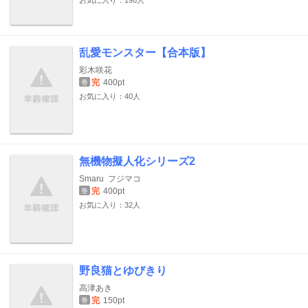
お気に入り：198人
乱愛モンスター【合本版】
彩木咲花
完
400pt
巻
お気に入り：40人
無機物擬人化シリーズ2
Smaru
フジマコ
完
400pt
巻
お気に入り：32人
野良猫とゆびきり
高津あき
完
150pt
巻