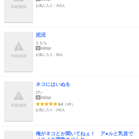
お気に入り：315人
泥沼
ともち
680pt
巻
お気に入り：50人
ネコにはいぬを
ぴい
660pt
巻
5.0
（1件）
お気に入り：242人
俺がネコとか聞いてねぇ！ ア●ルと乳首で