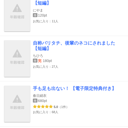
【短編】
にやま
120pt
巻
お気に入り：11人
自称バリタチ、後輩のネコにされました
【短編】
ちひろ
完
180pt
巻
お気に入り：27人
手も足も出ない！ 【電子限定特典付き】
春日絹衣
680pt
巻
5.0
（1件）
お気に入り：68人