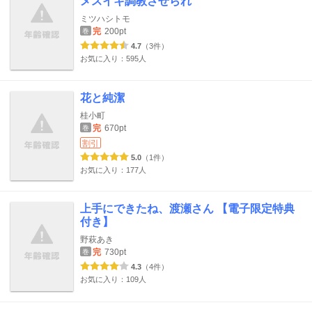
メスイキ調教させられ
ミツハシトモ
完
200pt
巻
4.7
（3件）
お気に入り：595人
花と純潔
桂小町
完
670pt
巻
割引
5.0
（1件）
お気に入り：177人
上手にできたね、渡瀬さん 【電子限定特典
付き】
野萩あき
完
730pt
巻
4.3
（4件）
お気に入り：109人