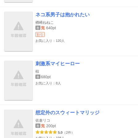
ネコ系男子は抱かれたい
楢崎ねねこ
完
640pt
巻
割引
お気に入り：120人
刺激系マイヒーロー
椋
680pt
巻
お気に入り：8人
想定外のスウィートマリッジ
佐倉リコ
完
200pt
巻
5.0
（2件）