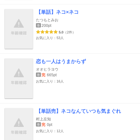
【単話】ネコ×ネコ
たつもとみお
200pt
巻
5.0
（2件）
お気に入り：53人
恋も一人はうまからず
オオヒラヨウ
完
665pt
巻
お気に入り：16人
【単話売】ネコなんていつも気まぐれ
村上左知
完
0pt
巻
お気に入り：12人