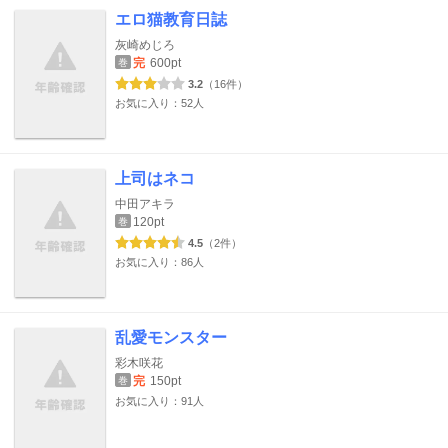
エロ猫教育日誌
灰崎めじろ
完
600pt
巻
3.2
（16件）
お気に入り：52人
上司はネコ
中田アキラ
120pt
巻
4.5
（2件）
お気に入り：86人
乱愛モンスター
彩木咲花
完
150pt
巻
お気に入り：91人