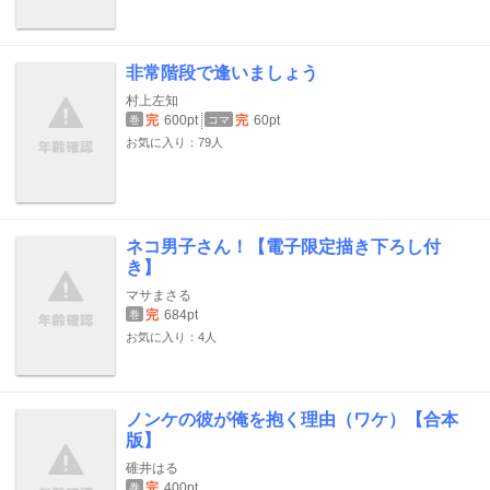
非常階段で逢いましょう
村上左知
完
600pt
完
60pt
巻
コマ
お気に入り：79人
ネコ男子さん！【電子限定描き下ろし付
き】
マサまさる
完
684pt
巻
お気に入り：4人
ノンケの彼が俺を抱く理由（ワケ）【合本
版】
碓井はる
完
400pt
巻