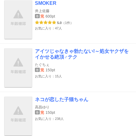
SMOKER
井上佐藤
完
600pt
巻
5.0
（1件）
お気に入り：47人
アイツじゃなきゃ勃たない!～処女ヤクザを
イかせる絶頂♂テク
たぐちぇ
完
150pt
巻
お気に入り：15人
ネコが恋した子猫ちゃん
高昌ゆり
完
150pt
巻
お気に入り：238人