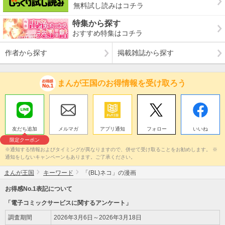
無料試し読みはコチラ
特集から探す
おすすめ特集はコチラ
作者から探す
掲載雑誌から探す
まんが王国のお得情報を受け取ろう
友だち追加
メルマガ
アプリ通知
フォロー
いいね
限定クーポン
※通知する情報およびタイミングが異なりますので、併せて受け取ることをお勧めします。 ※
通知をしないキャンペーンもあります。ご了承ください。
まんが王国
キーワード
「(BL)ネコ」の漫画
お得感No.1表記について
「電子コミックサービスに関するアンケート」
調査期間
2026年3月6日～2026年3月18日