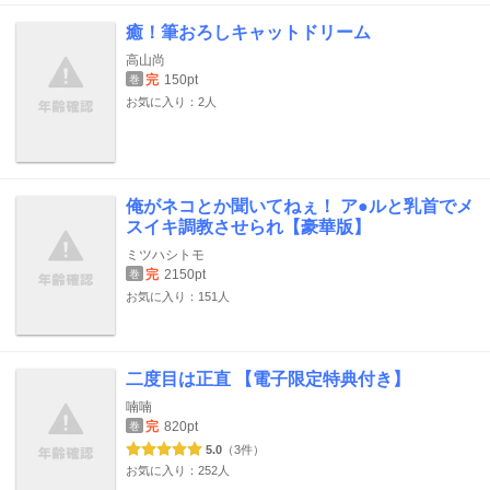
癒！筆おろしキャットドリーム
高山尚
完
150pt
巻
お気に入り：2人
俺がネコとか聞いてねぇ！ ア●ルと乳首でメ
スイキ調教させられ【豪華版】
ミツハシトモ
完
2150pt
巻
お気に入り：151人
二度目は正直 【電子限定特典付き】
喃喃
完
820pt
巻
5.0
（3件）
お気に入り：252人