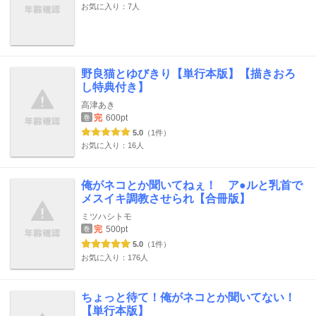
お気に入り：7人
野良猫とゆびきり【単行本版】【描きおろ
し特典付き】
高津あき
完
600pt
巻
5.0
（1件）
お気に入り：16人
俺がネコとか聞いてねぇ！ ア●ルと乳首で
メスイキ調教させられ【合冊版】
ミツハシトモ
完
500pt
巻
5.0
（1件）
お気に入り：176人
ちょっと待て！俺がネコとか聞いてない！
【単行本版】