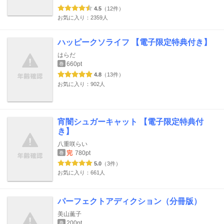
4.5
（12件）
お気に入り：2359人
ハッピークソライフ 【電子限定特典付き】
はらだ
660pt
巻
4.8
（13件）
お気に入り：902人
宵闇シュガーキャット 【電子限定特典付
き】
八重咲らい
完
780pt
巻
5.0
（3件）
お気に入り：661人
パーフェクトアディクション（分冊版）
美山薫子
200pt
巻