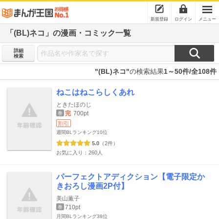
新規登録
ログイン
メニュー
「(BL)ネコ」の漫画・コミック一覧
詳細
検索
"(BL)ネコ"
の検索結果
1～50件/全108件
ねこはねこらしくあれ
ときたほのじ
完
700pt
巻
割引
週間BLランキング
10位
5.0
（2件）
お気に入り：260人
パーフェクトアディクション【電子限定か
きおろし漫画2P付】
美山薫子
710pt
巻
月間BLランキング
38位