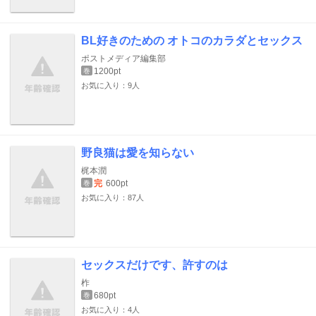
BL好きのための オトコのカラダとセックス
ポストメディア編集部
1200pt
巻
お気に入り：9人
野良猫は愛を知らない
梶本潤
完
600pt
巻
お気に入り：87人
セックスだけです、許すのは
柞
680pt
巻
お気に入り：4人