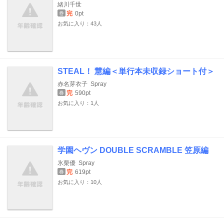
緒川千世
完
0pt
巻
お気に入り：43人
STEAL！ 慧編＜単行本未収録ショート付＞
赤名芽衣子
Spray
完
590pt
巻
お気に入り：1人
学園ヘヴン DOUBLE SCRAMBLE 笠原編
氷栗優
Spray
完
619pt
巻
お気に入り：10人