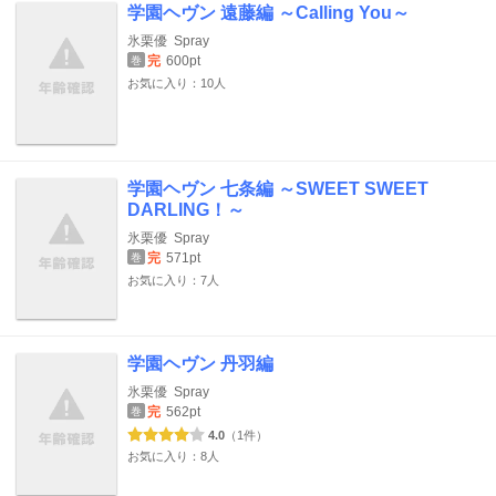
学園ヘヴン 遠藤編 ～Calling You～
氷栗優
Spray
完
600pt
巻
お気に入り：10人
学園ヘヴン 七条編 ～SWEET SWEET
DARLING！～
氷栗優
Spray
完
571pt
巻
お気に入り：7人
学園ヘヴン 丹羽編
氷栗優
Spray
完
562pt
巻
4.0
（1件）
お気に入り：8人