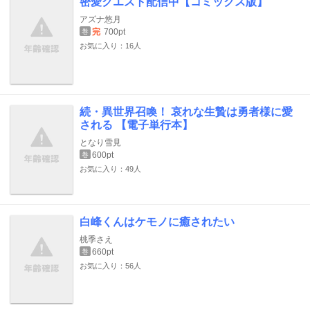
密愛クエスト配信中【コミックス版】
アズナ悠月
完
700pt
巻
お気に入り：16人
続・異世界召喚！ 哀れな生贄は勇者様に愛
される 【電子単行本】
となり雪見
600pt
巻
お気に入り：49人
白峰くんはケモノに癒されたい
桃季さえ
660pt
巻
お気に入り：56人