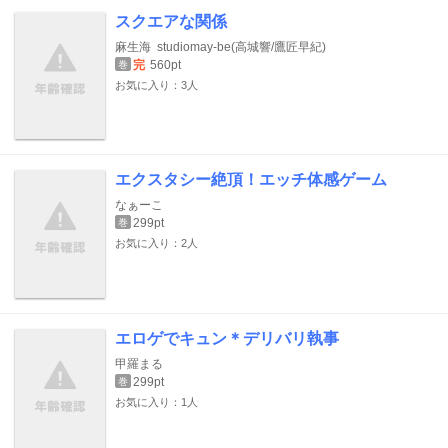
スクエアな関係
麻生海
studiomay-be(高城響/鷹匠早紀)
完
560pt
巻
お気に入り：3人
エクスタシー絶頂！エッチ体感ゲーム
なぁーこ
299pt
巻
お気に入り：2人
エロゲでキュン＊デリバリ執事
甲羅まる
299pt
巻
お気に入り：1人