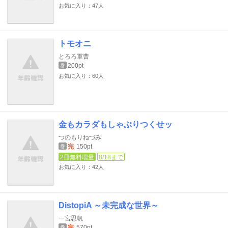
お気に入り：47人
トモオニ
とろろ軍曹
200pt
巻
お気に入り：60人
金もカラダもしゃぶりつくせッ
つのもりねづみ
完
150pt
巻
2冊無料増量
8/18まで
お気に入り：42人
DistopiA ～未完成な世界～
一宮思帆
完
570pt
巻