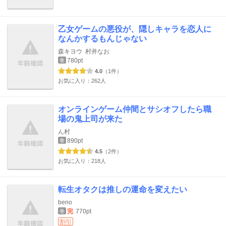
乙女ゲームの悪役が、隠しキャラを恋人に
なんかするもんじゃない
森キヨウ
村井なお
780pt
巻
4.0
（1件）
お気に入り：262人
オンラインゲーム仲間とサシオフしたら職
場の鬼上司が来た
ん村
890pt
巻
4.5
（2件）
お気に入り：218人
転生オタクは推しの運命を変えたい
beno
完
770pt
巻
割引