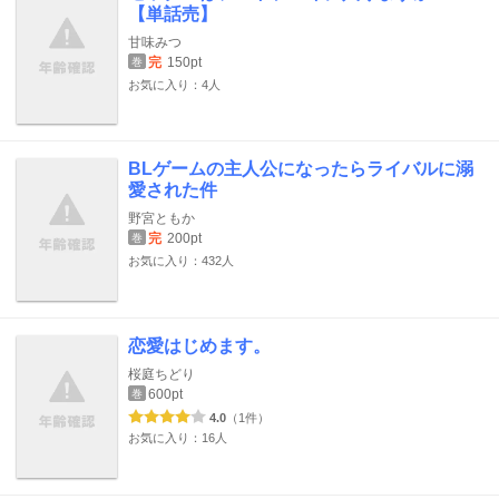
【単話売】
甘味みつ
完
150pt
巻
お気に入り：4人
BLゲームの主人公になったらライバルに溺
愛された件
野宮ともか
完
200pt
巻
お気に入り：432人
恋愛はじめます。
桜庭ちどり
600pt
巻
4.0
（1件）
お気に入り：16人