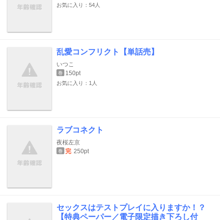
お気に入り：54人
乱愛コンフリクト【単話売】
いつこ
150pt
巻
お気に入り：1人
ラブコネクト
夜桜左京
完
250pt
巻
セックスはテストプレイに入りますか！？
【特典ペーパー／電子限定描き下ろし付