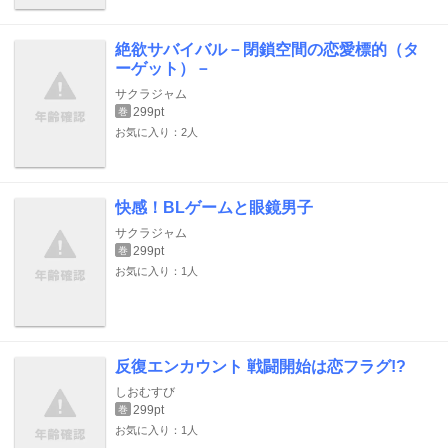
絶欲サバイバル－閉鎖空間の恋愛標的（タ
ーゲット）－
サクラジャム
299pt
巻
お気に入り：2人
快感！BLゲームと眼鏡男子
サクラジャム
299pt
巻
お気に入り：1人
反復エンカウント 戦闘開始は恋フラグ!?
しおむすび
299pt
巻
お気に入り：1人