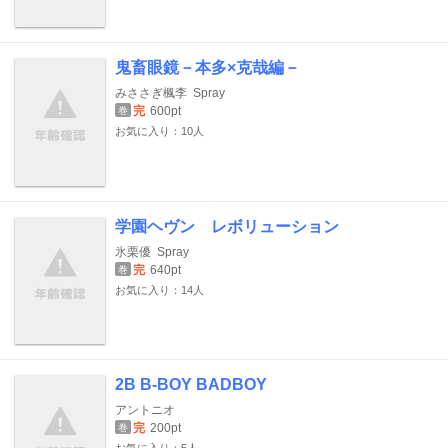
鬼畜眼鏡－本多×克哉編－
みささぎ楓李
Spray
完
600pt
巻
お気に入り：10人
学園ヘヴン レボリューション
氷栗優
Spray
完
640pt
巻
お気に入り：14人
2B B-BOY BADBOY
アントニオ
完
200pt
巻