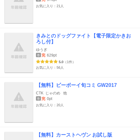
お気に入り：21人
きみとのドッグファイト【電子限定かきお
ろし付】
ゆうぎ
完
629pt
巻
5.0
（1件）
お気に入り：56人
【無料】ビーボーイ旬コミ GW2017
CTK
じゃのめ
他
完
0pt
巻
お気に入り：20人
【無料】カーストヘヴン お試し版