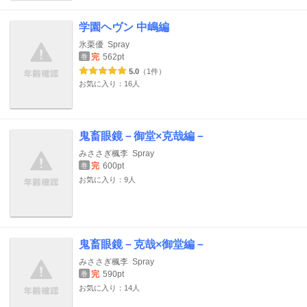
学園ヘヴン 中嶋編
氷栗優
Spray
完
562pt
巻
5.0
（1件）
お気に入り：16人
鬼畜眼鏡－御堂×克哉編－
みささぎ楓李
Spray
完
600pt
巻
お気に入り：9人
鬼畜眼鏡－克哉×御堂編－
みささぎ楓李
Spray
完
590pt
巻
お気に入り：14人