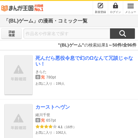
新規登録
ログイン
メニュー
「(BL)ゲーム」の漫画・コミック一覧
詳細
検索
"(BL)ゲーム"
の検索結果
1～50件/全96件
死んだら悪役令息で幻のΩなんて冗談じゃな
い！
きらた
完
780pt
巻
お気に入り：199人
カーストヘヴン
緒川千世
完
657pt
巻
4.1
（16件）
お気に入り：1062人