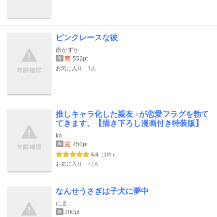
ピンクレースな彼
南かずか
完
552pt
巻
お気に入り：1人
推しキャラ化した親友♂が恋愛フラグを勃て
てきます。【描き下ろし漫画付き特装版】
ko
完
450pt
巻
5.0
（1件）
お気に入り：77人
なんせうさぎは子犬に夢中
にゑ
200pt
巻