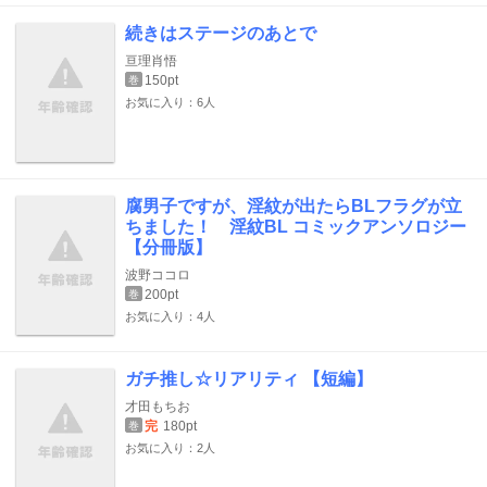
続きはステージのあとで
亘理肖悟
150pt
巻
お気に入り：6人
腐男子ですが、淫紋が出たらBLフラグが立
ちました！ 淫紋BL コミックアンソロジー
【分冊版】
波野ココロ
200pt
巻
お気に入り：4人
ガチ推し☆リアリティ 【短編】
才田もちお
完
180pt
巻
お気に入り：2人