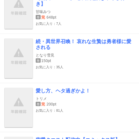
き】
甘味みつ
完
648pt
巻
お気に入り：7人
続・異世界召喚！ 哀れな生贄は勇者様に愛
される
となり雪見
150pt
巻
お気に入り：35人
愛し方、ヘタ過ぎかよ！
トリメ
完
200pt
巻
お気に入り：81人