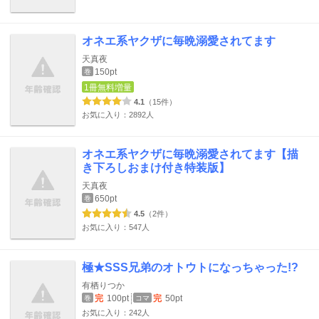
オネエ系ヤクザに毎晩溺愛されてます
天真夜
150pt
巻
1冊無料増量
4.1
（15件）
お気に入り：2892人
オネエ系ヤクザに毎晩溺愛されてます【描
き下ろしおまけ付き特装版】
天真夜
650pt
巻
4.5
（2件）
お気に入り：547人
極★SSS兄弟のオトウトになっちゃった!?
有栖りつか
完
100pt
完
50pt
巻
コマ
お気に入り：242人