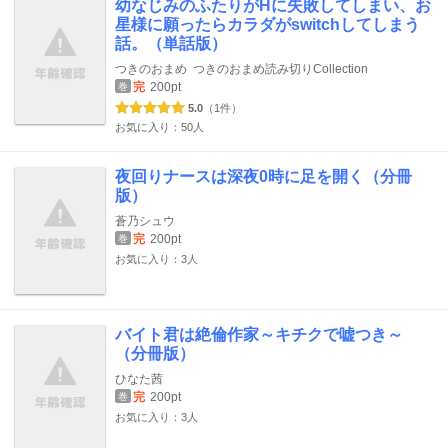
幼なじみのふたりがHに失敗してしまい、お
星様に願ったらカラダがswitchしてしまう
話。（単話版）
つきのおまめ
つきのおまめ読み切りCollection
完
200pt
巻
5.0
（1件）
お気に入り：50人
夜回りナースは深夜0時に足を開く（分冊
版）
蒼乃シュウ
完
200pt
巻
お気に入り：3人
バイト君は絶倫作家～キチクで嘘つき～
（分冊版）
ひなた茜
完
200pt
巻
お気に入り：3人