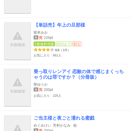
【単話売】年上の旦那様
龍本みお
完
220pt
巻
5冊無料増量
8/10まで
割引
4.0
（1件）
お気に入り：661人
乗っ取りレンアイ 恋敵の体で感じまくっち
ゃうのは罪ですか？（分冊版）
聖ゆうか
完
200pt
巻
お気に入り：225人
ご当主様と夜ごと濡れる蜜戯
めぐみけい
芳村かなみ
他
完
700pt
巻