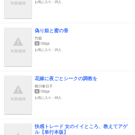
お気に入り：25人
偽り姫と蜜の香
竹姫
700pt
巻
お気に入り：25人
花嫁に夜ごとシークの調教を
桃川春日子
700pt
巻
お気に入り：69人
快感トレード 女のイイところ、教えてアゲ
ル【単行本版】