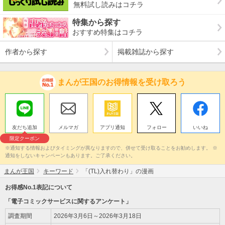
無料試し読みはコチラ
特集から探す
おすすめ特集はコチラ
作者から探す
掲載雑誌から探す
まんが王国のお得情報を受け取ろう
友だち追加
メルマガ
アプリ通知
フォロー
いいね
限定クーポン
※通知する情報およびタイミングが異なりますので、併せて受け取ることをお勧めします。 ※
通知をしないキャンペーンもあります。ご了承ください。
まんが王国
キーワード
「(TL)入れ替わり」の漫画
お得感No.1表記について
「電子コミックサービスに関するアンケート」
調査期間
2026年3月6日～2026年3月18日