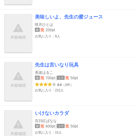
美味しいよ、先生の蜜ジュース
咲月ひとは
完
200pt
巻
お気に入り：8人
先生は言いなり玩具
美波はるこ
完
700pt
完
50pt
巻
コマ
4.0
（3件）
お気に入り：222人
いけないカラダ
百日紅ばなな
完
600pt
完
50pt
巻
コマ
お気に入り：15人