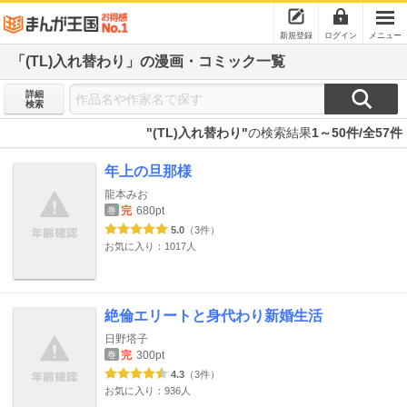
新規登録
ログイン
メニュー
「(TL)入れ替わり」の漫画・コミック一覧
詳細
検索
"(TL)入れ替わり"
の検索結果
1～50件/全57件
年上の旦那様
龍本みお
完
680pt
巻
5.0
（3件）
お気に入り：1017人
絶倫エリートと身代わり新婚生活
日野塔子
完
300pt
巻
4.3
（3件）
お気に入り：936人