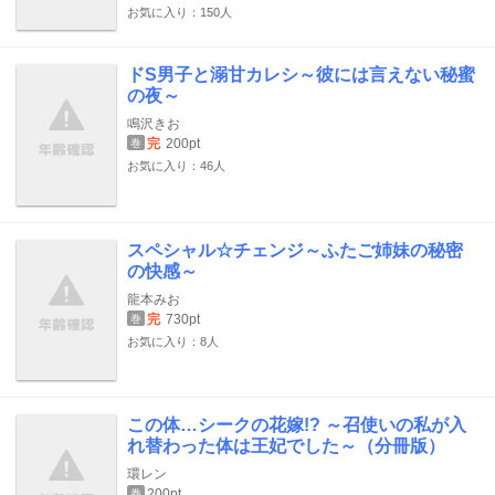
お気に入り：150人
ドS男子と溺甘カレシ～彼には言えない秘蜜
の夜～
鳴沢きお
完
200pt
巻
お気に入り：46人
スペシャル☆チェンジ～ふたご姉妹の秘密
の快感～
龍本みお
完
730pt
巻
お気に入り：8人
この体…シークの花嫁!? ～召使いの私が入
れ替わった体は王妃でした～（分冊版）
環レン
200pt
巻