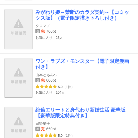
みがわり姫～禁断のカラダ契約～【コミッ
クス版】（電子限定描き下ろし付き）
クロマメ
完
700pt
巻
お気に入り：26人
ワン・ラブズ・モンスター【電子限定漫画
付き】
山本ともみつ
完
600pt
巻
5.0
（1件）
お気に入り：104人
絶倫エリートと身代わり新婚生活 豪華版
【豪華版限定特典付き】
日野塔子
完
650pt
巻
5.0
（1件）