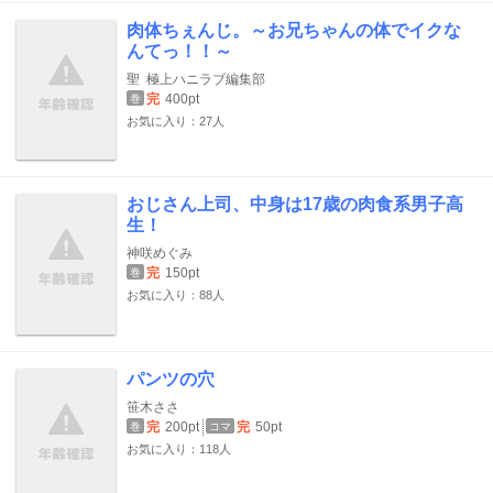
肉体ちぇんじ。～お兄ちゃんの体でイクな
んてっ！！～
聖
極上ハニラブ編集部
完
400pt
巻
お気に入り：27人
おじさん上司、中身は17歳の肉食系男子高
生！
神咲めぐみ
完
150pt
巻
お気に入り：88人
パンツの穴
笹木ささ
完
200pt
完
50pt
巻
コマ
お気に入り：118人