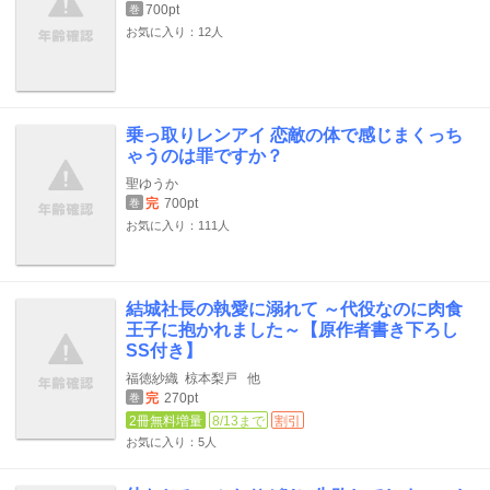
700pt
巻
お気に入り：12人
乗っ取りレンアイ 恋敵の体で感じまくっち
ゃうのは罪ですか？
聖ゆうか
完
700pt
巻
お気に入り：111人
結城社長の執愛に溺れて ～代役なのに肉食
王子に抱かれました～【原作者書き下ろし
SS付き】
福徳紗織
椋本梨戸
他
完
270pt
巻
2冊無料増量
8/13まで
割引
お気に入り：5人