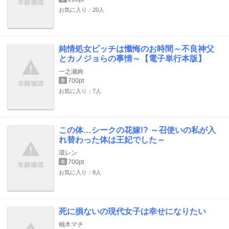
お気に入り：20人
純情処女ビッチは懺悔のお時間～不良神父
とカノジョらの事情～【電子単行本版】
一之瀬絢
700pt
巻
お気に入り：7人
この体…シークの花嫁!? ～召使いの私が入
れ替わった体は王妃でした～
環レン
700pt
巻
お気に入り：8人
死に損ないの現代女子は幸せになりたい
柚木マチ