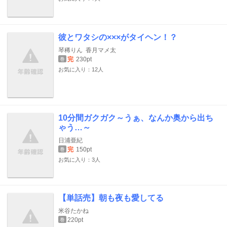
彼とワタシの×××がタイヘン！？
琴稀りん
香月マメ太
完
230pt
巻
お気に入り：12人
10分間ガクガク～うぁ、なんか奥から出ち
ゃう…～
日浦亜紀
完
150pt
巻
お気に入り：3人
【単話売】朝も夜も愛してる
米谷たかね
220pt
巻