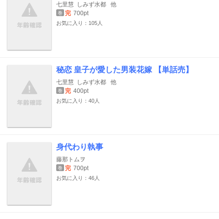
七里慧
しみず水都
他
完
700pt
巻
お気に入り：105人
秘恋 皇子が愛した男装花嫁 【単話売】
七里慧
しみず水都
他
完
400pt
巻
お気に入り：40人
身代わり執事
藤那トムヲ
完
700pt
巻
お気に入り：46人