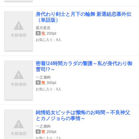
身代わり剣士と月下の輪舞 新選組恋慕外伝
（単話版）
霜月星良
完
200pt
巻
お気に入り：9人
密着!24時間カラダの警護～私が身代わり御
曹司!?～
一之瀬絢
完
300pt
巻
お気に入り：5人
純情処女ビッチは懺悔のお時間～不良神父
とカノジョらの事情～
一之瀬絢
完
200pt
巻
お気に入り：7人