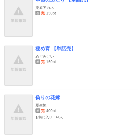
栗原アカネ
完
150pt
巻
秘め宵 【単話売】
めぐみけい
完
150pt
巻
偽りの花嫁
夏生恒
完
400pt
巻
お気に入り：41人