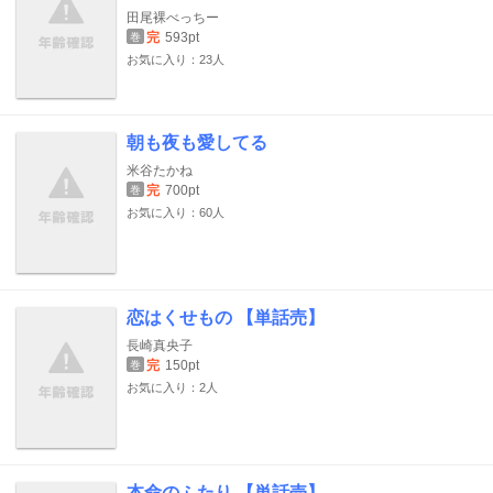
田尾裸べっちー
完
593pt
巻
お気に入り：23人
朝も夜も愛してる
米谷たかね
完
700pt
巻
お気に入り：60人
恋はくせもの 【単話売】
長崎真央子
完
150pt
巻
お気に入り：2人
本命のふたり 【単話売】