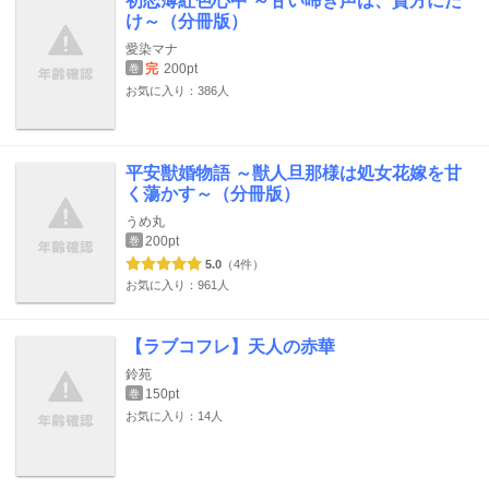
初恋薄紅色心中 ～甘い啼き声は、貴方にだ
け～（分冊版）
愛染マナ
完
200pt
巻
お気に入り：386人
平安獣婚物語 ～獣人旦那様は処女花嫁を甘
く蕩かす～（分冊版）
うめ丸
200pt
巻
5.0
（4件）
お気に入り：961人
【ラブコフレ】天人の赤華
鈴苑
150pt
巻
お気に入り：14人