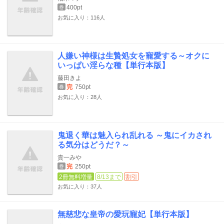
400pt
巻
お気に入り：116人
人嫌い神様は生贄処女を寵愛する～オクに
いっぱい淫らな種【単行本版】
藤田きよ
完
750pt
巻
お気に入り：28人
鬼退く華は魅入られ乱れる ～鬼にイカされ
る気分はどうだ？～
貴一みや
完
250pt
巻
2冊無料増量
8/13まで
割引
お気に入り：37人
無慈悲な皇帝の愛玩寵妃【単行本版】