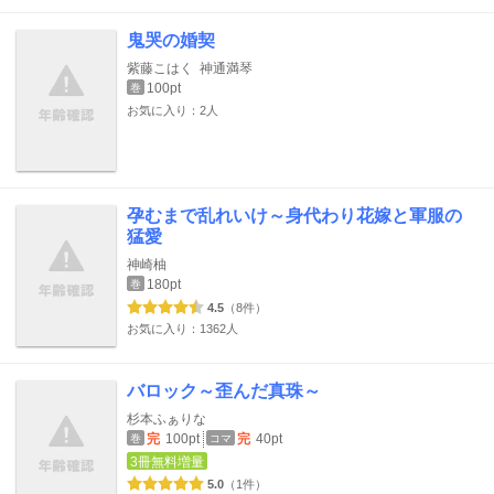
鬼哭の婚契
紫藤こはく
神通満琴
100pt
巻
お気に入り：2人
孕むまで乱れいけ～身代わり花嫁と軍服の
猛愛
神崎柚
180pt
巻
4.5
（8件）
お気に入り：1362人
バロック～歪んだ真珠～
杉本ふぁりな
完
100pt
完
40pt
巻
コマ
3冊無料増量
5.0
（1件）