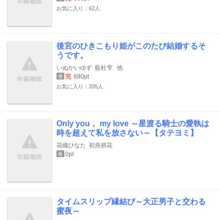
お気に入り：62人
後宮のひきこもり姫がこのたび結婚するそ
うです。
いぬかいゆず
藍杜雫
他
完
680pt
巻
お気に入り：335人
Only you， my love ～星渡る騎士の愛執は
時を超えて私を放さない～【タテヨミ】
花織ひなた
初燕祺花
0pt
巻
タイムスリップ縁結び～大正男子と交わる
蜜夜～