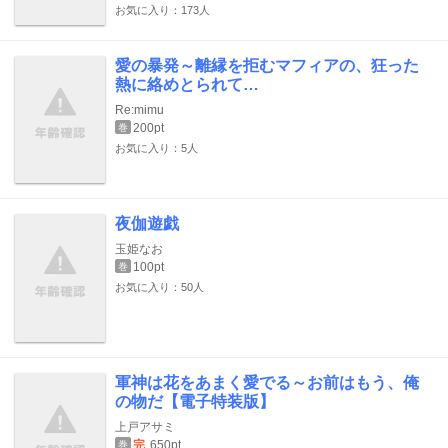
お気に入り：173人
愛の暴発～離縁を拒むマフィアの、狂った
熱に絡めとられて…
Re:mimu
200pt
巻
お気に入り：5人
夜伽遊戯
玉姫なお
100pt
巻
お気に入り：50人
軍神は花をあまく愛でる～お前はもう、俺
の物だ【電子特装版】
上戸アサミ
完
650pt
巻