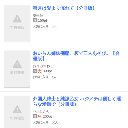
蜜月は愛より濡れて【分冊版】
夏生恒
150pt
巻
お気に入り：8人
おいらん姉妹痴態、廓で三人あそび。【合
冊版】
おうみ☆ねこ
完
300pt
巻
お気に入り：4人
外国人紳士と純潔乙女 ハジメテは優しく淫
らな愛撫で（分冊版）
花里ひかり
完
200pt
巻
お気に入り：30人