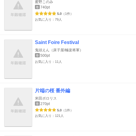
蜜野このみ
740pt
巻
5.0
（1件）
お気に入り：79人
Saint Foire Festival
鬼頭えん（床子屋/極楽将軍）
500pt
巻
お気に入り：11人
片端の桜 番外編
米田ポロリス
270pt
巻
5.0
（1件）
お気に入り：121人