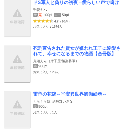
ドS軍人と偽りの初夜 ─愛らしい声で鳴け
千花キハ
完
100pt
50pt
巻
コマ
4.7
（10件）
お気に入り：1876人
死刑宣告された賢女が嫌われ王子に溺愛さ
れて、幸せになるまでの物語【合冊版】
鬼頭えん（床子屋/極楽将軍）
900pt
巻
お気に入り：23人
雷帝の花嫁～平安異世界御伽絵巻～
くらくら鯨
玖時野いさな
900pt
巻
お気に入り：1人