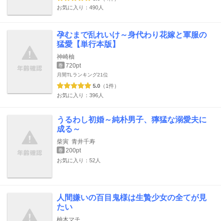
お気に入り：490人
孕むまで乱れいけ～身代わり花嫁と軍服の
猛愛【単行本版】
神崎柚
720pt
巻
月間TLランキング
21位
5.0
（1件）
お気に入り：396人
うるわし初婚～純朴男子、獰猛な溺愛夫に
成る～
柴寅
青井千寿
200pt
巻
お気に入り：52人
人間嫌いの百目鬼様は生贄少女の全てが見
たい
柚木マチ