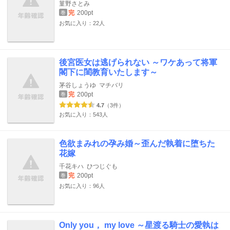
菫野さとみ
完
200pt
巻
お気に入り：22人
後宮医女は逃げられない ～ワケあって将軍
閣下に閨教育いたします～
茅谷しょうゆ
マチバリ
完
200pt
巻
4.7
（3件）
お気に入り：543人
色欲まみれの孕み婚～歪んだ執着に堕ちた
花嫁
千花キハ
ひつじぐも
完
200pt
巻
お気に入り：96人
Only you， my love ～星渡る騎士の愛執は