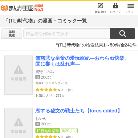
新規登録
ログイン
メニュー
「(TL)時代物」の漫画・コミック一覧
詳細
検索
"(TL)時代物"
の検索結果
1～50件/全241件
無慈悲な皇帝の愛玩寵妃―おわらぬ快楽、
閨に響くは乱れ声―
蜜野このみ
200pt
巻
月間TLランキング
23位
5.0
（1件）
お気に入り：773人
恋する秘文の戦士たち【forcs edited】
おやぬ
200pt
巻
10冊無料増量
8/20まで
5.0
（4件）