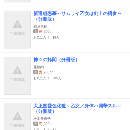
新選組恋慕～サムライ乙女は剣士の餌食～
（分冊版）
霜月星良
完
200pt
巻
お気に入り：19人
神々の拷問（分冊版）
花筐絢
完
200pt
巻
お気に入り：205人
大正蜜愛色化粧～乙女ノ身体ハ開華スル～
（分冊版）
松本美奈子
完
200pt
巻
お気に入り：5人