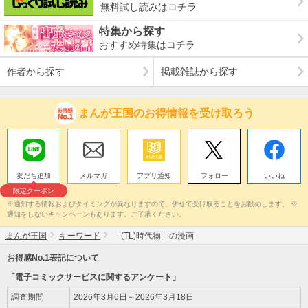
無料試し読みはコチラ
特集から探す
おすすめ特集はコチラ
作者から探す
掲載雑誌から探す
まんが王国のお得情報を受け取ろう
友だち追加
メルマガ
アプリ通知
フォロー
いいね
限定クーポン
※通知する情報およびタイミングが異なりますので、併せて受け取ることをお勧めします。 ※
通知をしないキャンペーンもあります。ご了承ください。
まんが王国
キーワード
「(TL)時代物」の漫画
お得感No.1表記について
「電子コミックサービスに関するアンケート」
調査期間
2026年3月6日～2026年3月18日