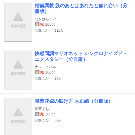
婚前調教 躾のあとはあなたと穢れ合い（分
冊版）
なかはらまい
完
200pt
巻
お気に入り：211人
快感同調マリオネット シンクロナイズド・
エクスタシー（分冊版）
ナツミチハル
完
200pt
巻
お気に入り：23人
職業花嫁の躾け方 大正編（分冊版）
御茶まちこ
完
200pt
巻
お気に入り：56人