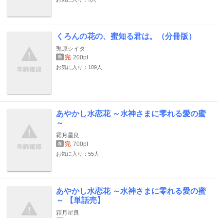
くろんの花の、蜜知る君は。（分冊版）
兎原シイタ
完
200pt
巻
お気に入り：109人
あやかし水恋花 ～水神さまに零れる愛の蜜
～
霜月星良
完
700pt
巻
お気に入り：55人
あやかし水恋花 ～水神さまに零れる愛の蜜
～ 【単話売】
霜月星良