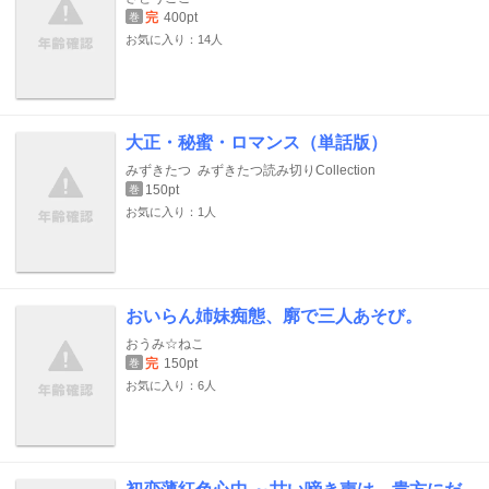
完
400pt
巻
お気に入り：14人
大正・秘蜜・ロマンス（単話版）
みずきたつ
みずきたつ読み切りCollection
150pt
巻
お気に入り：1人
おいらん姉妹痴態、廓で三人あそび。
おうみ☆ねこ
完
150pt
巻
お気に入り：6人