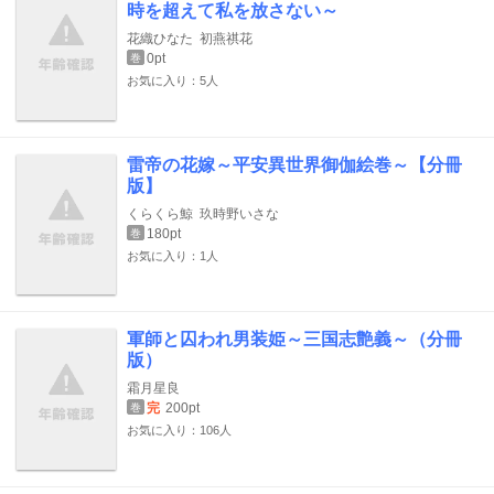
時を超えて私を放さない～
花織ひなた
初燕祺花
0pt
巻
お気に入り：5人
雷帝の花嫁～平安異世界御伽絵巻～【分冊
版】
くらくら鯨
玖時野いさな
180pt
巻
お気に入り：1人
軍師と囚われ男装姫～三国志艶義～（分冊
版）
霜月星良
完
200pt
巻
お気に入り：106人