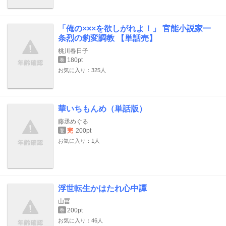
「俺の×××を欲しがれよ！」 官能小説家一
条烈の豹変調教 【単話売】
桃川春日子
180pt
巻
お気に入り：325人
華いちもんめ（単話版）
藤丞めぐる
完
200pt
巻
お気に入り：1人
浮世転生かはたれ心中譚
山冨
200pt
巻
お気に入り：46人