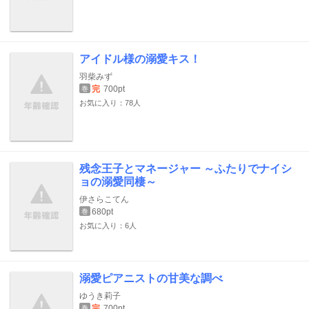
アイドル様の溺愛キス！
羽柴みず
完
700pt
巻
お気に入り：78人
残念王子とマネージャー ～ふたりでナイシ
ョの溺愛同棲～
伊さらこてん
680pt
巻
お気に入り：6人
溺愛ピアニストの甘美な調べ
ゆうき莉子
完
700pt
巻