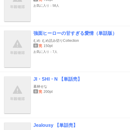
お気に入り：58人
強面ヒーローの甘すぎる愛情（単話版）
むめ
むめ読み切りCollection
完
150pt
巻
お気に入り：7人
JI・SHI・N 【単話売】
暮林せな
完
200pt
巻
Jealousy 【単話売】