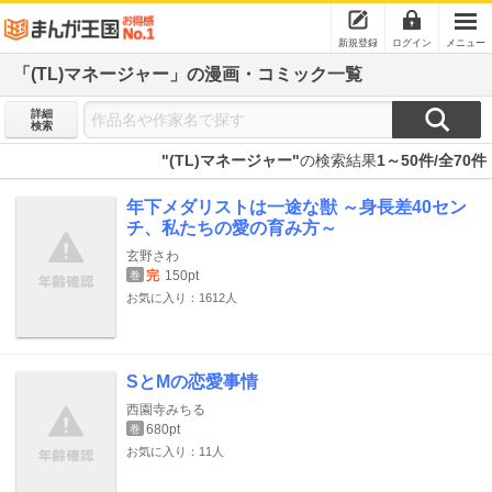
新規登録
ログイン
メニュー
「(TL)マネージャー」の漫画・コミック一覧
詳細
検索
"(TL)マネージャー"
の検索結果
1～50件/全70件
年下メダリストは一途な獣 ～身長差40セン
チ、私たちの愛の育み方～
玄野さわ
完
150pt
巻
お気に入り：1612人
SとMの恋愛事情
西園寺みちる
680pt
巻
お気に入り：11人