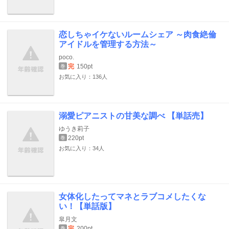
恋しちゃイケないルームシェア ～肉食絶倫
アイドルを管理する方法～
poco.
完
150pt
巻
お気に入り：136人
溺愛ピアニストの甘美な調べ 【単話売】
ゆうき莉子
220pt
巻
お気に入り：34人
女体化したってマネとラブコメしたくな
い！【単話版】
皐月文
完
200pt
巻