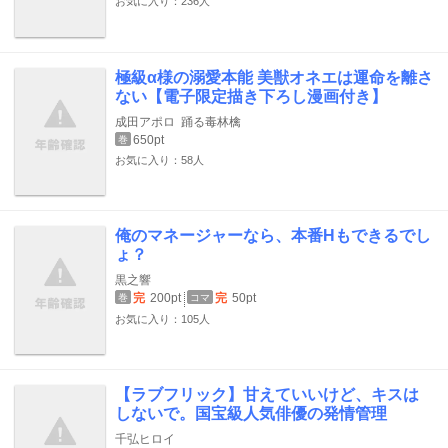
お気に入り：236人
極級α様の溺愛本能 美獣オネエは運命を離さ
ない【電子限定描き下ろし漫画付き】
成田アポロ
踊る毒林檎
650pt
巻
お気に入り：58人
俺のマネージャーなら、本番Hもできるでし
ょ？
黒之響
完
200pt
完
50pt
巻
コマ
お気に入り：105人
【ラブフリック】甘えていいけど、キスは
しないで。国宝級人気俳優の発情管理
千弘ヒロイ