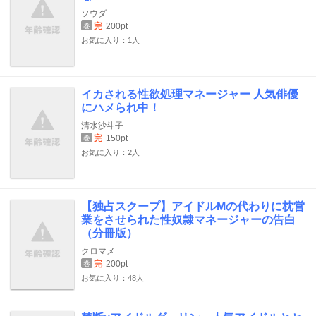
ソウダ
完
200pt
巻
お気に入り：1人
イカされる性欲処理マネージャー 人気俳優
にハメられ中！
清水沙斗子
完
150pt
巻
お気に入り：2人
【独占スクープ】アイドルMの代わりに枕営
業をさせられた性奴隷マネージャーの告白
（分冊版）
クロマメ
完
200pt
巻
お気に入り：48人