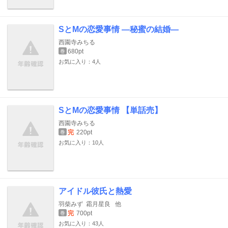
SとMの恋愛事情 ―秘蜜の結婚―
西園寺みちる
680pt
巻
お気に入り：4人
SとMの恋愛事情 【単話売】
西園寺みちる
完
220pt
巻
お気に入り：10人
アイドル彼氏と熱愛
羽柴みず
霜月星良
他
完
700pt
巻
お気に入り：43人