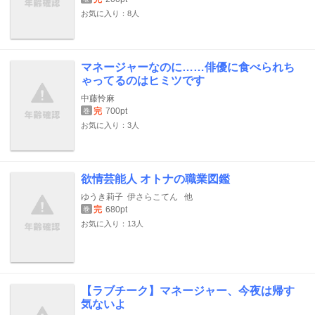
お気に入り：8人
マネージャーなのに……俳優に食べられち
ゃってるのはヒミツです
中藤怜麻
完
700pt
巻
お気に入り：3人
欲情芸能人 オトナの職業図鑑
ゆうき莉子
伊さらこてん
他
完
680pt
巻
お気に入り：13人
【ラブチーク】マネージャー、今夜は帰す
気ないよ