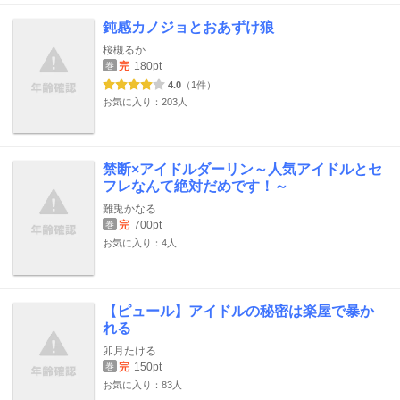
鈍感カノジョとおあずけ狼
桜槻るか
完
180pt
巻
4.0
（1件）
お気に入り：203人
禁断×アイドルダーリン～人気アイドルとセ
フレなんて絶対だめです！～
難兎かなる
完
700pt
巻
お気に入り：4人
【ピュール】アイドルの秘密は楽屋で暴か
れる
卯月たける
完
150pt
巻
お気に入り：83人