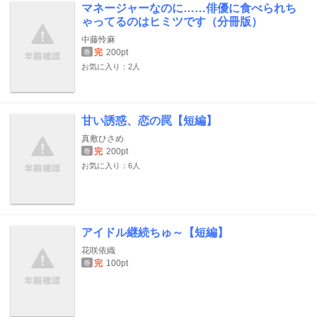
マネージャーなのに……俳優に食べられち
ゃってるのはヒミツです（分冊版）
中藤怜麻
完
200pt
巻
お気に入り：2人
甘い誘惑、恋の罠【短編】
真敷ひさめ
完
200pt
巻
お気に入り：6人
アイドル継続ちゅ～【短編】
花咲依織
完
100pt
巻