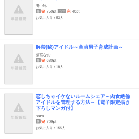
田中琳
完
750pt
完
40pt
巻
コマ
お気に入り：53人
解禁(秘)アイドル～童貞男子育成計画～
猫宮なお
完
680pt
巻
お気に入り：19人
恋しちゃイケないルームシェア～肉食絶倫
アイドルを管理する方法～【電子限定描き
下ろしマンガ付】
poco.
完
709pt
巻
お気に入り：155人