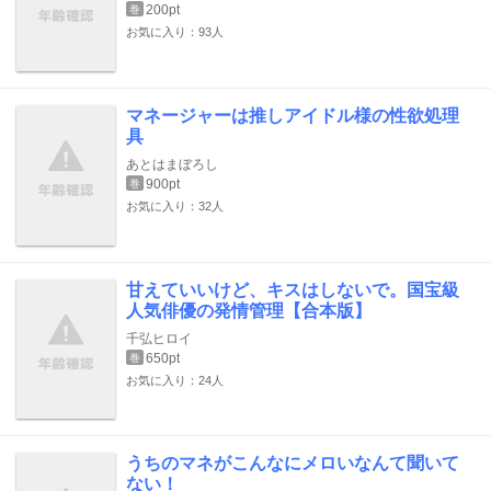
200pt
巻
お気に入り：93人
マネージャーは推しアイドル様の性欲処理
具
あとはまぼろし
900pt
巻
お気に入り：32人
甘えていいけど、キスはしないで。国宝級
人気俳優の発情管理【合本版】
千弘ヒロイ
650pt
巻
お気に入り：24人
うちのマネがこんなにメロいなんて聞いて
ない！