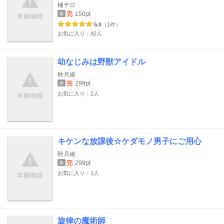
楠チロ
完
150pt
巻
5.0
（1件）
お気に入り：42人
幼なじみは野獣アイドル
秋月綾
完
299pt
巻
お気に入り：2人
キケンな放課後☆ケダモノ男子にご用心
秋月綾
完
299pt
巻
お気に入り：1人
旋律の魔術師