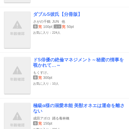
ダブルS彼氏【分冊版】
さがの千鶴
JUN
他
完
100pt
完
50pt
巻
コマ
お気に入り：224人
ドS俳優の絶倫マネジメント～秘蜜の情事を
覗かれて…～
もくすけ。
完
300pt
巻
お気に入り：10人
極級α様の溺愛本能 美獣オネエは運命を離さ
ない
成田アポロ
踊る毒林檎
完
150pt
巻