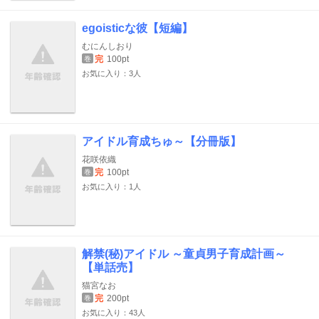
egoisticな彼【短編】
むにんしおり
完
100pt
巻
お気に入り：3人
アイドル育成ちゅ～【分冊版】
花咲依織
完
100pt
巻
お気に入り：1人
解禁(秘)アイドル ～童貞男子育成計画～
【単話売】
猫宮なお
完
200pt
巻
お気に入り：43人