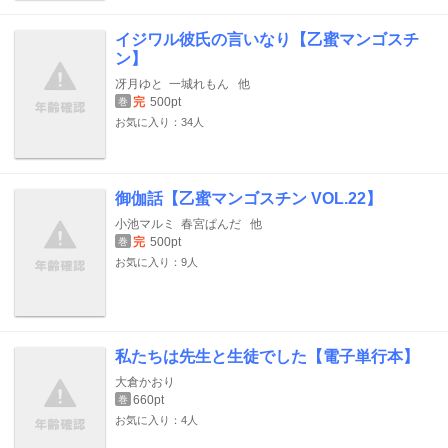
イジワル彼氏の言いなり【乙蜜マンゴスチ
ン】
冴月ゆと
一城れもん
他
完
500pt
巻
お気に入り：34人
御伽話【乙蜜マンゴスチン VOL.22】
小池マルミ
春宮ぱんだ
他
完
500pt
巻
お気に入り：9人
私たちは先生と生徒でした【電子単行本】
大倉かおり
660pt
巻
お気に入り：4人