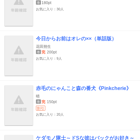
180pt
巻
お気に入り：30人
今日からお前はオレの××（単話版）
花田朔生
完
200pt
巻
お気に入り：9人
赤毛のにゃんこと森の番犬《Pinkcherie》
晴
完
150pt
巻
割引
お気に入り：20人
ケダモノ隊士～ドSな彼はバックがお好き～