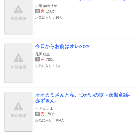
小鳥遊ゆりか
完
150pt
巻
お気に入り：16人
今日からお前はオレの××
花田朔生
完
700pt
巻
お気に入り：4人
オオカミさんと私、つがいの掟～夜伽童話-
赤ずきん-
くろん大工
完
150pt
巻
お気に入り：164人