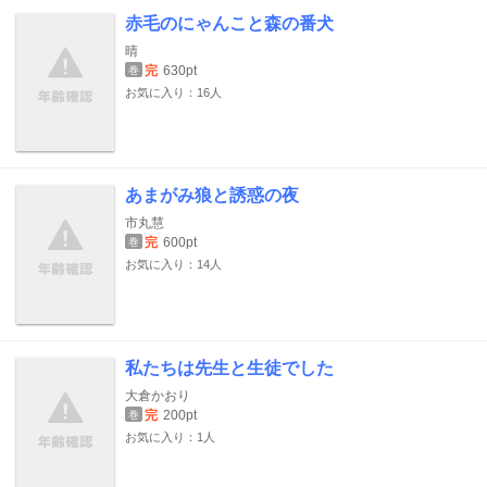
赤毛のにゃんこと森の番犬
晴
完
630pt
巻
お気に入り：16人
あまがみ狼と誘惑の夜
市丸慧
完
600pt
巻
お気に入り：14人
私たちは先生と生徒でした
大倉かおり
完
200pt
巻
お気に入り：1人