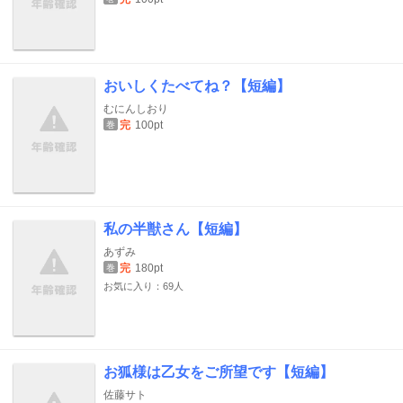
おいしくたべてね？【短編】
むにんしおり
完
100pt
巻
私の半獣さん【短編】
あずみ
完
180pt
巻
お気に入り：69人
お狐様は乙女をご所望です【短編】
佐藤サト