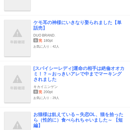
ケモ耳の神様にいきなり娶られました【単
話売】
DUO BRAND.
完
180pt
巻
お気に入り：42人
[スパイシーレディ]運命の相手は絶倫オオカ
ミ！？～おっきいアレで中までマーキング
されました
キカイニンゲン
完
200pt
巻
お気に入り：29人
お猫様は飢えている～失恋OL、猫を拾った
ら（性的に）食べられちゃいました～ 【短
編】