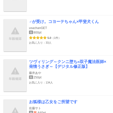
♂が受け。コヨーテちゃん×甲斐犬くん
usachanGET
800pt
巻
5.0
（1件）
お気に入り：33人
ツヴィリング～クンニ堕ち=双子魔法医師×
発情うさぎ～【デジタル修正版】
藤井あや
250pt
巻
お気に入り：134人
お狐様は乙女をご所望です
佐藤サト
完
640pt
巻