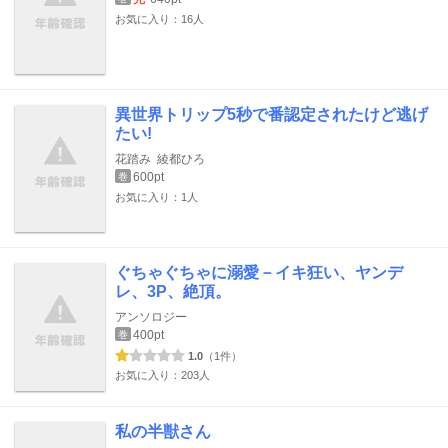
お気に入り：16人
異世界トリップ5秒で番認定されたけど逃げ
たい!
花踏み
綾都ひろ
600pt
巻
お気に入り：1人
ぐちゃぐちゃに溺愛－イキ狂い、ヤンデ
レ、3P、絶頂。
アンソロジー
400pt
巻
1.0
（1件）
お気に入り：203人
私の半獣さん