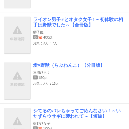
ライオン男子♂とオタク女子♀～初体験の相
手は野獣でした～【合冊版】
獅子姫
完
400pt
巻
お気に入り：7人
愛×野獣（らぶわんこ）【分冊版】
三浦ひらく
150pt
巻
お気に入り：13人
シてるのバレちゃってごめんなさい！～い
たずらウサギに襲われて～【短編】
藍野ひな子
完
100pt
巻