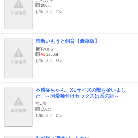
ナスカナギ
200pt
巻
お気に入り：10人
禁断いもうと飼育【豪華版】
相澤みさを
完
1250pt
巻
お気に入り：86人
不感症ちゃん、XLサイズの獣を拾いまし
た。～溺愛種付けセックスは番の証～
宮太智
150pt
巻
お気に入り：14人