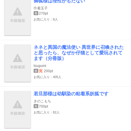
御狐様は理性がもたない
巾着玉子
270pt
巻
お気に入り：8人
ネネと異国の魔法使い 異世界に召喚された
と思ったら、なぜか仔猫として愛玩されて
ます（分冊版）
tsugumi
完
200pt
巻
お気に入り：405人
若旦那様は幼馴染の粘着系妖狐です
きのこもち
700pt
巻
お気に入り：82人