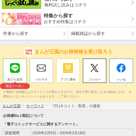
無料試し読みはコチラ
特集から探す
おすすめ特集はコチラ
作者から探す
掲載雑誌から探す
まんが王国のお得情報を受け取ろう
友だち追加
メルマガ
アプリ通知
フォロー
いいね
限定クーポン
※通知する情報およびタイミングが異なりますので、併せて受け取ることをお勧めします。 ※
通知をしないキャンペーンもあります。ご了承ください。
まんが王国
キーワード
「(TL)ネコミミ・獣系」の漫画
お得感No.1表記について
「電子コミックサービスに関するアンケート」
調査期間
2026年3月6日～2026年3月18日