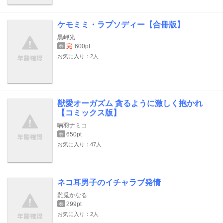
ケモミミ・ラプソディー【合冊版】
黒岬光
完
600pt
巻
お気に入り：2人
獣愛オーガズム 貪るように激しく抱かれ
【コミックス版】
喃羽ナミコ
650pt
巻
お気に入り：47人
ネコ耳男子のイチャラブ発情
難兎かなる
299pt
巻
お気に入り：2人