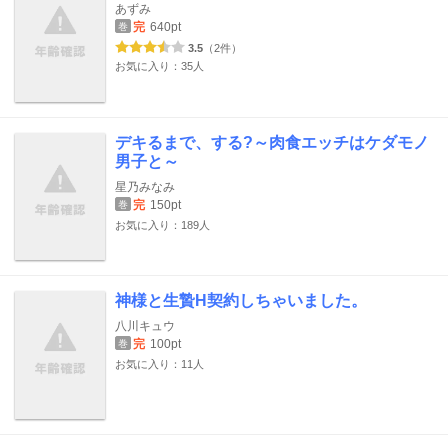
あずみ
完
640pt
巻
3.5
（2件）
お気に入り：35人
デキるまで、する?～肉食エッチはケダモノ
男子と～
星乃みなみ
完
150pt
巻
お気に入り：189人
神様と生贄H契約しちゃいました。
八川キュウ
完
100pt
巻
お気に入り：11人