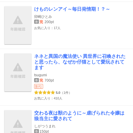
けものレンアイ～毎日発情期！？～
卯崎ひとみ
完
200pt
巻
お気に入り：17人
ネネと異国の魔法使い 異世界に召喚された
と思ったら、なぜか仔猫として愛玩されて
ます
tsugumi
完
700pt
巻
割引
5.0
（1件）
お気に入り：410人
交わる夜は獣のように～虐げられた令嬢は
狼当主に愛されて
しがつうまれ
150pt
巻