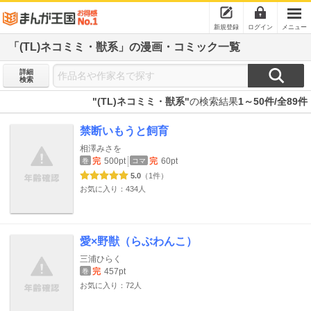
新規登録
ログイン
メニュー
「(TL)ネコミミ・獣系」の漫画・コミック一覧
詳細
検索
"(TL)ネコミミ・獣系"
の検索結果
1～50件/全89件
禁断いもうと飼育
相澤みさを
完
500pt
完
60pt
巻
コマ
5.0
（1件）
お気に入り：434人
愛×野獣（らぶわんこ）
三浦ひらく
完
457pt
巻
お気に入り：72人