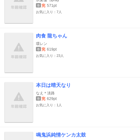
完
571pt
巻
お気に入り：7人
肉食 龍ちゃん
環レン
完
619pt
巻
お気に入り：23人
本日は晴天なり
なえ＊淡路
完
629pt
巻
お気に入り：1人
鳴鬼浜純情ケンカ太鼓