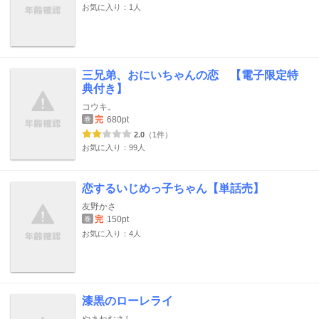
お気に入り：1人
三兄弟、おにいちゃんの恋 【電子限定特
典付き】
コウキ。
完
680pt
巻
2.0
（1件）
お気に入り：99人
恋するいじめっ子ちゃん【単話売】
友野かさ
完
150pt
巻
お気に入り：4人
漆黒のローレライ