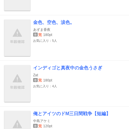
金色、空色、涙色。
あずま香夜
完
180pt
巻
お気に入り：5人
インディゴと真夜中の金色うさぎ
Zat
完
180pt
巻
お気に入り：4人
俺とアイツのドM三日間戦争【短編】
中島アケミ
完
120pt
巻