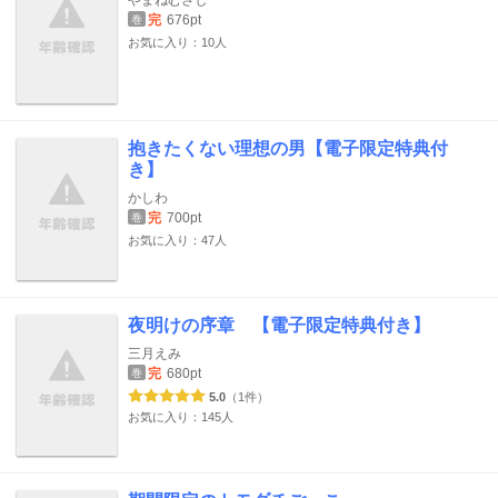
やまねむさし
完
676pt
巻
お気に入り：10人
抱きたくない理想の男【電子限定特典付
き】
かしわ
完
700pt
巻
お気に入り：47人
夜明けの序章 【電子限定特典付き】
三月えみ
完
680pt
巻
5.0
（1件）
お気に入り：145人