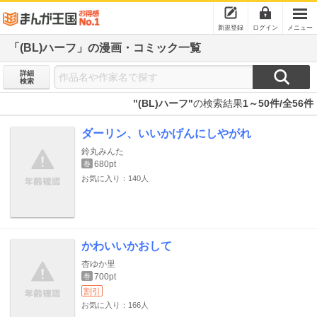
新規登録
ログイン
メニュー
「(BL)ハーフ」の漫画・コミック一覧
詳細
検索
"(BL)ハーフ"
の検索結果
1～50件/全56件
ダーリン、いいかげんにしやがれ
鈴丸みんた
680pt
巻
お気に入り：140人
かわいいかおして
杏ゆか里
700pt
巻
割引
お気に入り：166人