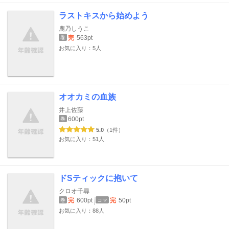
ラストキスから始めよう
鹿乃しうこ
完
563pt
巻
お気に入り：5人
オオカミの血族
井上佐藤
600pt
巻
5.0
（1件）
お気に入り：51人
ドSティックに抱いて
クロオ千尋
完
600pt
完
50pt
巻
コマ
お気に入り：88人