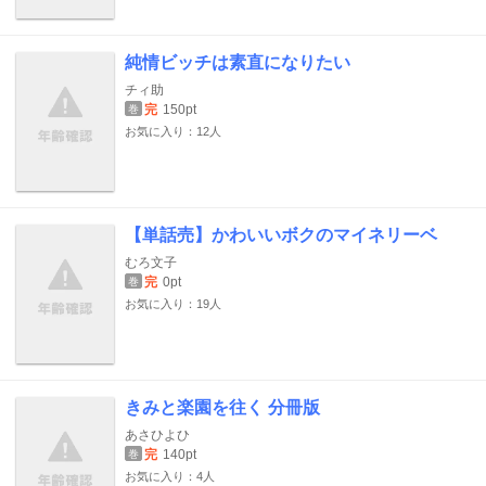
純情ビッチは素直になりたい
チィ助
完
150pt
巻
お気に入り：12人
【単話売】かわいいボクのマイネリーベ
むろ文子
完
0pt
巻
お気に入り：19人
きみと楽園を往く 分冊版
あさひよひ
完
140pt
巻
お気に入り：4人