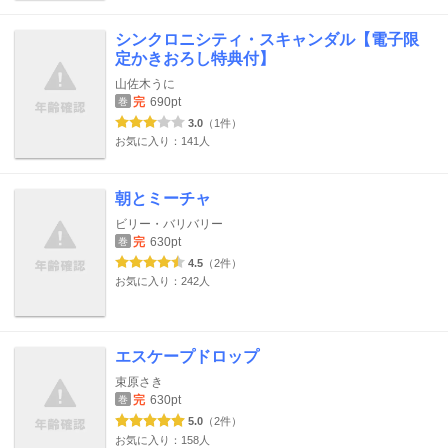
シンクロニシティ・スキャンダル【電子限
定かきおろし特典付】
山佐木うに
完
690pt
巻
3.0
（1件）
お気に入り：141人
朝とミーチャ
ビリー・バリバリー
完
630pt
巻
4.5
（2件）
お気に入り：242人
エスケープドロップ
束原さき
完
630pt
巻
5.0
（2件）
お気に入り：158人