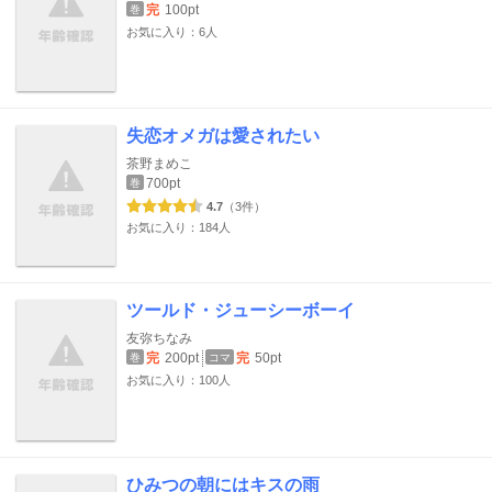
完
100pt
巻
お気に入り：6人
失恋オメガは愛されたい
茶野まめこ
700pt
巻
4.7
（3件）
お気に入り：184人
ツールド・ジューシーボーイ
友弥ちなみ
完
200pt
完
50pt
巻
コマ
お気に入り：100人
ひみつの朝にはキスの雨