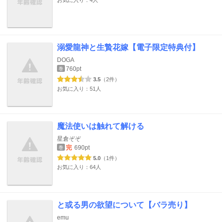
お気に入り：4人
溺愛龍神と生贄花嫁【電子限定特典付】
DOGA
760pt
巻
3.5
（2件）
お気に入り：51人
魔法使いは触れて解ける
星倉ぞぞ
完
690pt
巻
5.0
（1件）
お気に入り：64人
と或る男の欲望について【バラ売り】
emu