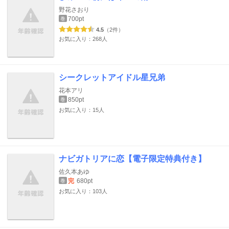
野花さおり
700pt
巻
4.5
（2件）
お気に入り：268人
シークレットアイドル星兄弟
花本アリ
850pt
巻
お気に入り：15人
ナビガトリアに恋【電子限定特典付き】
佐久本あゆ
完
680pt
巻
お気に入り：103人