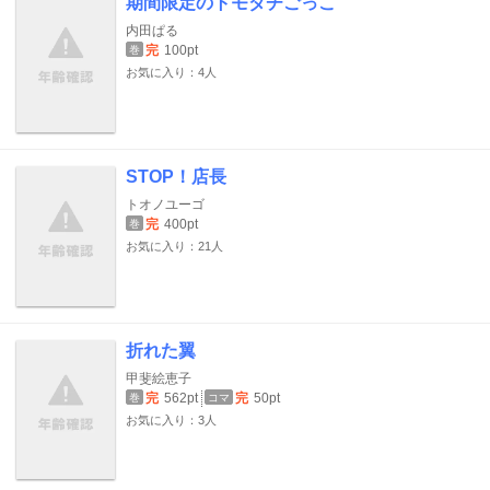
期間限定のトモダチごっこ
内田ぱる
完
100pt
巻
お気に入り：4人
STOP！店長
トオノユーゴ
完
400pt
巻
お気に入り：21人
折れた翼
甲斐絵恵子
完
562pt
完
50pt
巻
コマ
お気に入り：3人