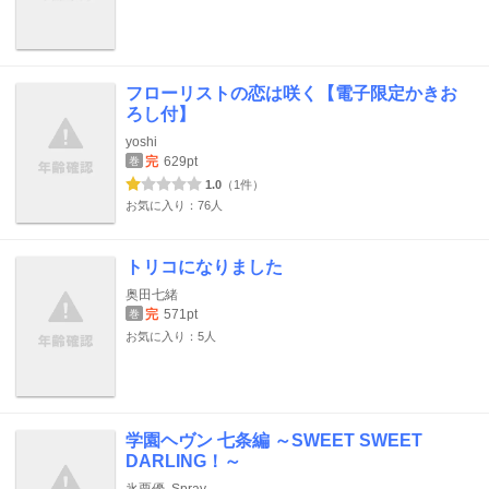
フローリストの恋は咲く【電子限定かきお
ろし付】
yoshi
完
629pt
巻
1.0
（1件）
お気に入り：76人
トリコになりました
奥田七緒
完
571pt
巻
お気に入り：5人
学園ヘヴン 七条編 ～SWEET SWEET
DARLING！～
氷栗優
Spray