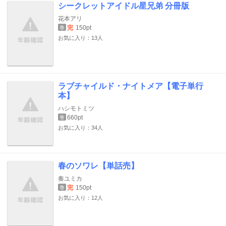
シークレットアイドル星兄弟 分冊版
花本アリ
完
150pt
巻
お気に入り：13人
ラブチャイルド・ナイトメア【電子単行
本】
ハシモトミツ
660pt
巻
お気に入り：34人
春のソワレ【単話売】
奏ユミカ
完
150pt
巻
お気に入り：12人