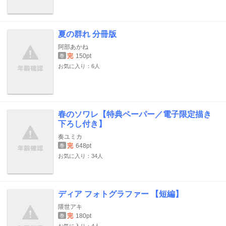
夏の群れ 分冊版
阿部あかね
完
150pt
巻
お気に入り：6人
春のソワレ【特典ペーパー／電子限定描き
下ろし付き】
奏ユミカ
完
648pt
巻
お気に入り：34人
ディア フォトグラファー 【短編】
隈世アキ
完
180pt
巻