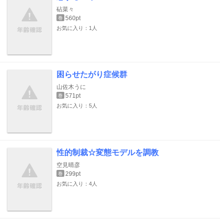
砧菜々
560pt
巻
お気に入り：1人
困らせたがり症候群
山佐木うに
571pt
巻
お気に入り：5人
性的制裁☆変態モデルを調教
空見晴彦
299pt
巻
お気に入り：4人