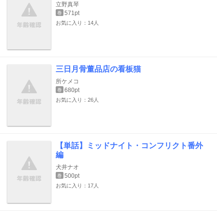
立野真琴
571pt
巻
お気に入り：14人
三日月骨董品店の看板猫
所ケメコ
680pt
巻
お気に入り：26人
【単話】ミッドナイト・コンフリクト番外
編
犬井ナオ
500pt
巻
お気に入り：17人