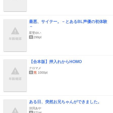
最悪、サイテー。－とあるBL声優の初体験
－
星埜ゆい
299pt
巻
【合本版】押入れからHOMO
クロマメ
完
1000pt
巻
ある日、突然お兄ちゃんができました。
須貝あや
571pt
巻