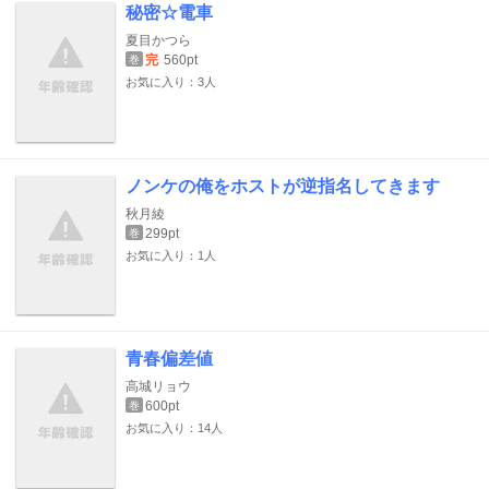
秘密☆電車
夏目かつら
完
560pt
巻
お気に入り：3人
ノンケの俺をホストが逆指名してきます
秋月綾
299pt
巻
お気に入り：1人
青春偏差値
高城リョウ
600pt
巻
お気に入り：14人