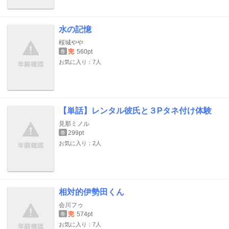
水の記憶
桜城やや
完
560pt
巻
お気に入り：7人
【単話】レンタル彼氏と３Pタネ付け体験
見那ミノル
299pt
巻
お気に入り：2人
相対的伊勢田くん
会川フゥ
完
574pt
巻
お気に入り：7人