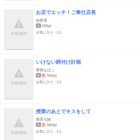
お店でエッチ！ご奉仕店長
由夜准
299pt
巻
お気に入り：1人
いけない餌付け計画
果桃なばこ
完
560pt
巻
お気に入り：2人
授業のあとでキスをして
奥田七緒
完
560pt
巻
お気に入り：1人