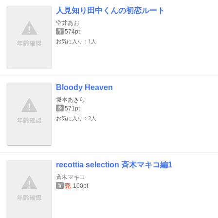
人見知り田中くんの初恋ルート
空井あお
574pt
巻
お気に入り：1人
Bloody Heaven
坂本あきら
571pt
巻
お気に入り：2人
recottia selection 斉木マキコ編1
斉木マキコ
完
100pt
巻