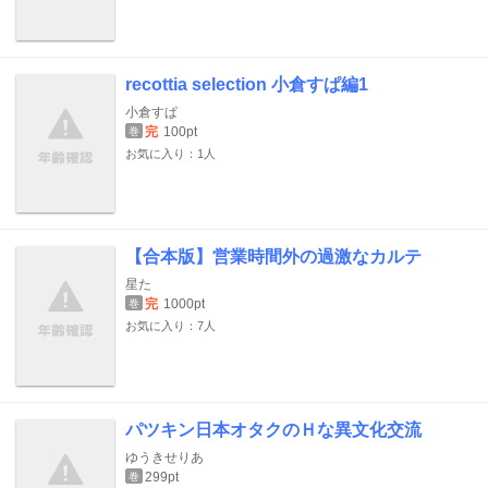
recottia selection 小倉すぱ編1
小倉すぱ
完
100pt
巻
お気に入り：1人
【合本版】営業時間外の過激なカルテ
星た
完
1000pt
巻
お気に入り：7人
パツキン日本オタクのＨな異文化交流
ゆうきせりあ
299pt
巻