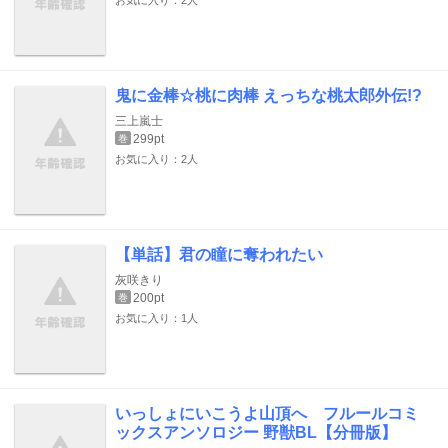
お気に入り：2人
鬼に金棒☆桃に肉棒 えっちな桃太郎外伝!?
三上嵐士
299pt
巻
お気に入り：2人
【単話】君の瞳に奪われたい
灰咲きり
200pt
巻
お気に入り：1人
いっしょにいこうよ山頂へ フルールコミ
ックスアンソロジー 野獣BL【分冊版】