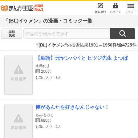
新規登録
ログイン
メニュー
「(BL)イケメン」の漫画・コミック一覧
詳細
検索
"(BL)イケメン"
の検索結果
1901～1950件/全4725件
【単話】元ヤンパパ と ヒツジ先生 よつば
水稀たま
200pt
巻
お気に入り：8人
俺があんたを好きなんじゃない！
もみもみじ
680pt
巻
お気に入り：1人