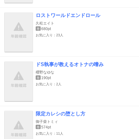
ロストワールドエンドロール
久松エイト
680pt
巻
お気に入り：23人
ドS執事が教えるオトナの嗜み
櫻野なゆな
190pt
巻
お気に入り：2人
限定カレシの堕とし方
御子柴トミィ
574pt
巻
お気に入り：11人