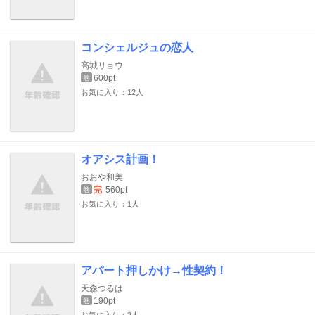
コンシェルジュの恋人
高城リョウ
600pt
巻
お気に入り：12人
オアシス計画！
おおや和美
完
560pt
巻
お気に入り：1人
アパート押しかけ→性契約！
天森つるは
190pt
巻