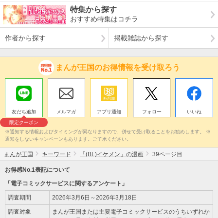
特集から探す
おすすめ特集はコチラ
作者から探す
掲載雑誌から探す
まんが王国のお得情報を受け取ろう
友だち追加
メルマガ
アプリ通知
フォロー
いいね
限定クーポン
※通知する情報およびタイミングが異なりますので、併せて受け取ることをお勧めします。 ※
通知をしないキャンペーンもあります。ご了承ください。
まんが王国
キーワード
「(BL)イケメン」の漫画
39ページ目
お得感No.1表記について
「電子コミックサービスに関するアンケート」
調査期間
2026年3月6日～2026年3月18日
調査対象
まんが王国または主要電子コミックサービスのうちいずれか