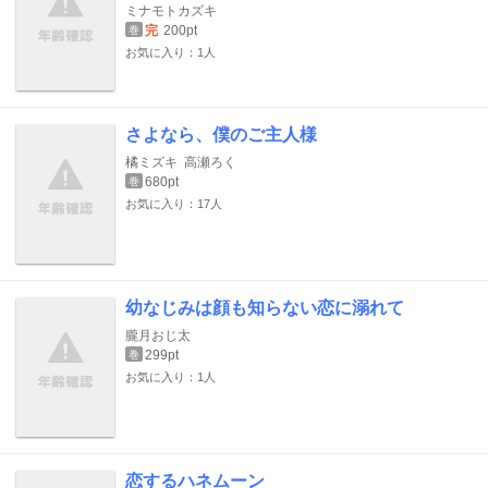
ミナモトカズキ
完
200pt
巻
お気に入り：1人
さよなら、僕のご主人様
橘ミズキ
高瀬ろく
680pt
巻
お気に入り：17人
幼なじみは顔も知らない恋に溺れて
朧月おじ太
299pt
巻
お気に入り：1人
恋するハネムーン