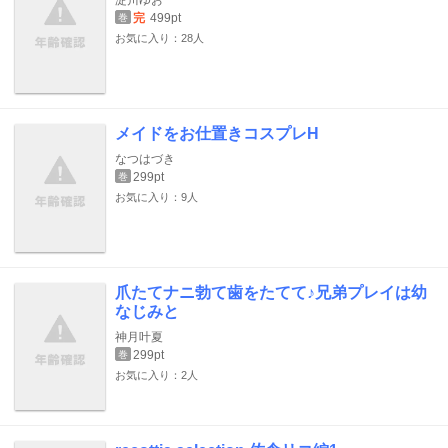
淀川ゆお
完
499pt
巻
お気に入り：28人
メイドをお仕置きコスプレH
なつはづき
299pt
巻
お気に入り：9人
爪たてナニ勃て歯をたてて♪兄弟プレイは幼
なじみと
神月叶夏
299pt
巻
お気に入り：2人