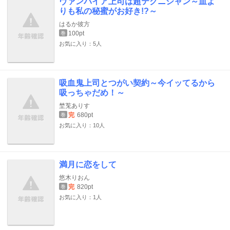
ヴァンパイア上司は超テクニシャン～血よ
りも私の秘蜜がお好き!?～
はるか彼方
100pt
巻
お気に入り：5人
吸血鬼上司とつがい契約～今イッてるから
吸っちゃだめ！～
埜莵ありす
完
680pt
巻
お気に入り：10人
満月に恋をして
悠木りおん
完
820pt
巻
お気に入り：1人