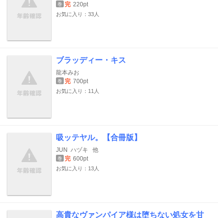
完
220pt
巻
お気に入り：33人
ブラッディー・キス
龍本みお
完
700pt
巻
お気に入り：11人
吸ッテヤル。【合冊版】
JUN
ハヅキ
他
完
600pt
巻
お気に入り：13人
高貴なヴァンパイア様は堕ちない処女を甘