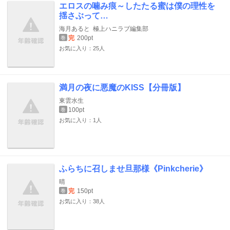
エロスの噛み痕～したたる蜜は僕の理性を
揺さぶって…
海月あると
極上ハニラブ編集部
完
200pt
巻
お気に入り：25人
満月の夜に悪魔のKISS【分冊版】
東雲水生
100pt
巻
お気に入り：1人
ふらちに召しませ旦那様《Pinkcherie》
晴
完
150pt
巻
お気に入り：38人