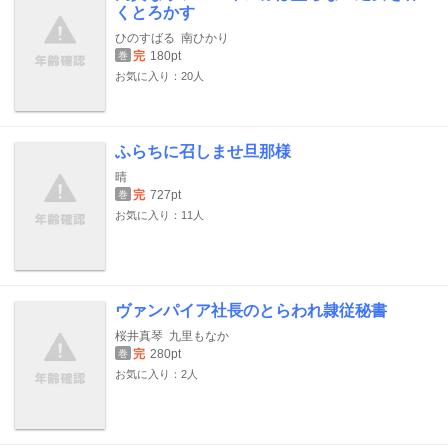
くとろかす
ひのすばる
南ひかり
完
180pt
巻
お気に入り：20人
ふらちに召しませ旦那様
晴
完
727pt
巻
お気に入り：11人
ヴァンパイア社長のとらわれ隷従秘書
桜井真琴
九里もなか
完
280pt
巻
お気に入り：2人