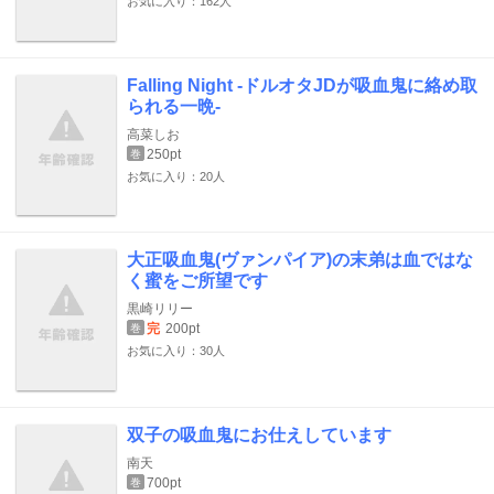
お気に入り：162人
Falling Night -ドルオタJDが吸血鬼に絡め取
られる一晩-
高菜しお
250pt
巻
お気に入り：20人
大正吸血鬼(ヴァンパイア)の末弟は血ではな
く蜜をご所望です
黒崎リリー
完
200pt
巻
お気に入り：30人
双子の吸血鬼にお仕えしています
南天
700pt
巻