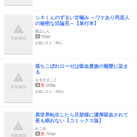
シキくんのずるい甘噛み ～ワケあり同居人
の秘密な目論見～【単行本】
真山しん
700pt
巻
お気に入り：38人
落ちこぼれローゼは吸血貴族の寵愛に染ま
る
なるせまこと
完
200pt
巻
お気に入り：159人
異世界転生したら旦那様に濃厚吸血されて
夜も眠れない【コミックス版】
おこめ
完
700pt
巻