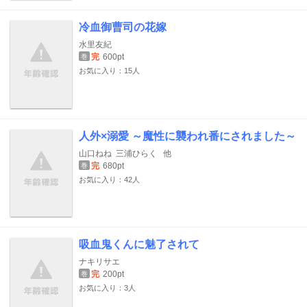
冷血御曹司の花嫁
水里友紀
完
600pt
巻
お気に入り：15人
人外×溺愛 ～魔性に襲われ番にされました～
山口ねね
三浦ひらく
他
完
680pt
巻
お気に入り：42人
吸血鬼くんに魅了されて
ナキリサエ
完
200pt
巻
お気に入り：3人