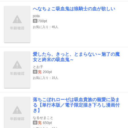
へなちょこ吸血鬼は狼騎士の血が欲しい
pota
700pt
巻
お気に入り：45人
愛したら、きっと、とまらない～魅了の魔
女と終末の吸血鬼～
とお子
完
200pt
巻
お気に入り：15人
落ちこぼれローゼは吸血貴族の寵愛に染ま
る【単行本版／電子限定描き下ろし漫画付
き】
なるせまこと
完
650pt
巻