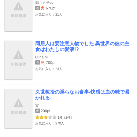
御井ミチル
完
670pt
巻
お気に入り：21人
同居人は要注意人物でした 異世界の彼の主
食はわたしの愛液!?
Luna.M
完
700pt
巻
お気に入り：23人
久世教授の淫らなお食事-快感は血の味で暴
かれる-
宴
200pt
巻
3.0
（2件）
お気に入り：270人