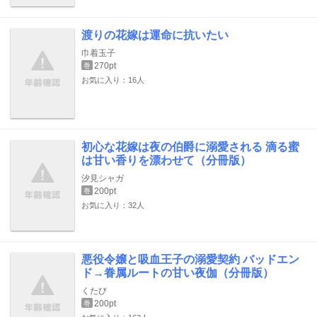
渡りの花嫁は運命に抗いたい
巾着玉子
270pt
巻
お気に入り：16人
初心な花嫁は夜の伯爵に溺愛される 滴る蜜
は甘い香りを漂わせて（分冊版）
汐見シャガ
200pt
巻
お気に入り：32人
悪役令嬢と吸血王子の溺愛契約 バッドエン
ド→眷属ルートの甘い夜伽（分冊版）
くたび
200pt
巻