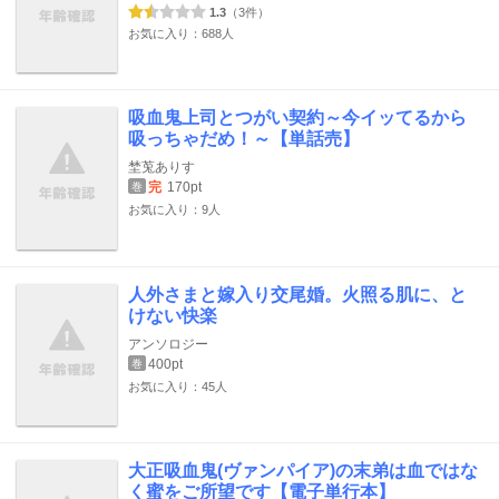
1.3
（3件）
お気に入り：688人
吸血鬼上司とつがい契約～今イッてるから
吸っちゃだめ！～【単話売】
埜莵ありす
完
170pt
巻
お気に入り：9人
人外さまと嫁入り交尾婚。火照る肌に、と
けない快楽
アンソロジー
400pt
巻
お気に入り：45人
大正吸血鬼(ヴァンパイア)の末弟は血ではな
く蜜をご所望です【電子単行本】