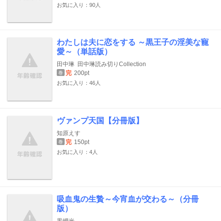
お気に入り：90人
わたしは夫に恋をする ～黒王子の淫美な寵
愛～（単話版）
田中琳
田中琳読み切りCollection
完
200pt
巻
お気に入り：46人
ヴァンプ天国【分冊版】
知原えす
完
150pt
巻
お気に入り：4人
吸血鬼の生贄～今宵血が交わる～（分冊
版）
黒岬光