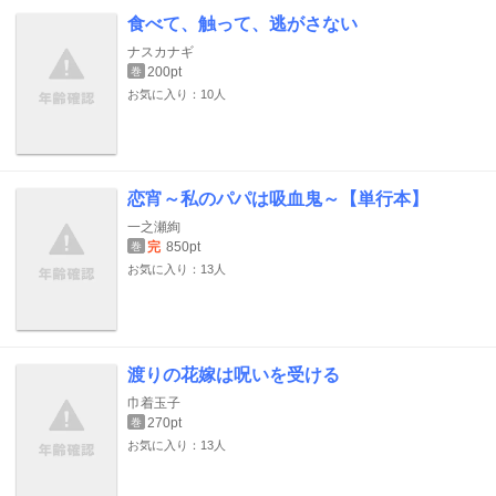
食べて、触って、逃がさない
ナスカナギ
200pt
巻
お気に入り：10人
恋宵～私のパパは吸血鬼～【単行本】
一之瀬絢
完
850pt
巻
お気に入り：13人
渡りの花嫁は呪いを受ける
巾着玉子
270pt
巻
お気に入り：13人