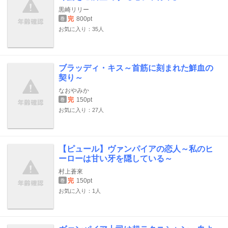
黒崎リリー
完
800pt
巻
お気に入り：35人
ブラッディ・キス～首筋に刻まれた鮮血の
契り～
なおやみか
完
150pt
巻
お気に入り：27人
【ピュール】ヴァンパイアの恋人～私のヒ
ーローは甘い牙を隠している～
村上蒼來
完
150pt
巻
お気に入り：1人