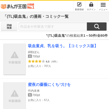
新規登録
ログイン
メニュー
「(TL)吸血鬼」の漫画・コミック一覧
詳細
検索
"(TL)吸血鬼"
の検索結果
1～50件/全80件
吸血童貞、乳を吸う。【コミックス版】
綿飴ぽん
700pt
巻
4.0
（4件）
お気に入り：707人
蜜夜の薔薇にくちづけを
竹内未来
700pt
巻
お気に入り：57人