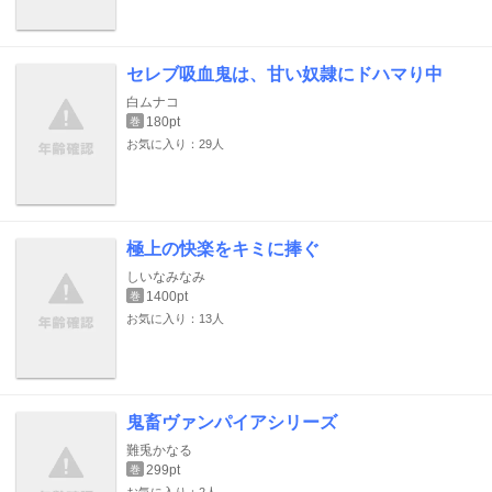
セレブ吸血鬼は、甘い奴隷にドハマり中
白ムナコ
180pt
巻
お気に入り：29人
極上の快楽をキミに捧ぐ
しいなみなみ
1400pt
巻
お気に入り：13人
鬼畜ヴァンパイアシリーズ
難兎かなる
299pt
巻