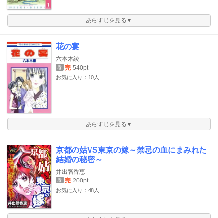
あらすじを見る▼
花の宴
六本木綾
完
540pt
巻
お気に入り：10人
あらすじを見る▼
京都の姑VS東京の嫁～禁忌の血にまみれた
結婚の秘密～
井出智香恵
完
200pt
巻
お気に入り：48人