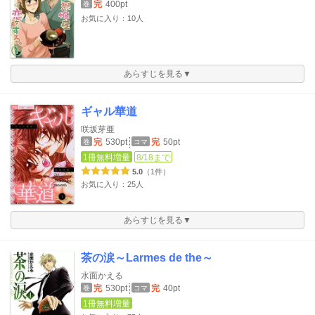
完
400pt
巻
お気に入り：10人
あらすじを見る▼
ギャル華道
咲坂芽亜
完
530pt
完
50pt
巻
コマ
1冊無料増量
8/18まで
5.0
（1件）
お気に入り：25人
あらすじを見る▼
茶の涙～Larmes de the～
水面かえる
完
530pt
完
40pt
巻
コマ
1冊無料増量