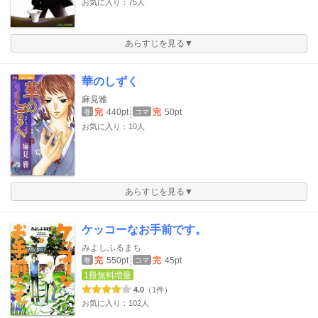
お気に入り：75人
あらすじを見る▼
華のしずく
麻見雅
完
440pt
完
50pt
巻
コマ
お気に入り：10人
あらすじを見る▼
ケッコーなお手前です。
みよしふるまち
完
550pt
完
45pt
巻
コマ
1冊無料増量
4.0
（1件）
お気に入り：102人