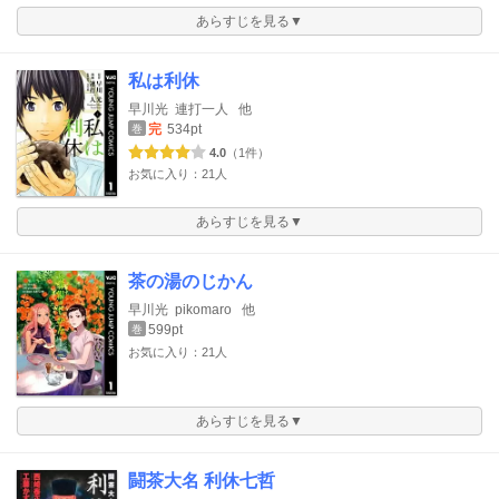
あらすじを見る▼
私は利休
早川光
連打一人
他
完
534pt
巻
4.0
（1件）
お気に入り：21人
あらすじを見る▼
茶の湯のじかん
早川光
pikomaro
他
599pt
巻
お気に入り：21人
あらすじを見る▼
闘茶大名 利休七哲