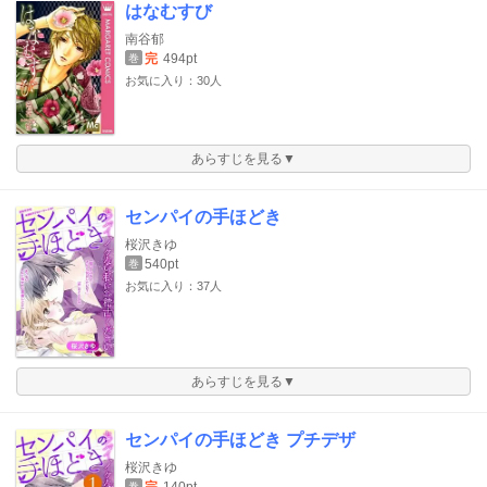
はなむすび
南谷郁
完
494pt
巻
お気に入り：30人
あらすじを見る▼
センパイの手ほどき
桜沢きゆ
540pt
巻
お気に入り：37人
あらすじを見る▼
センパイの手ほどき プチデザ
桜沢きゆ
巻