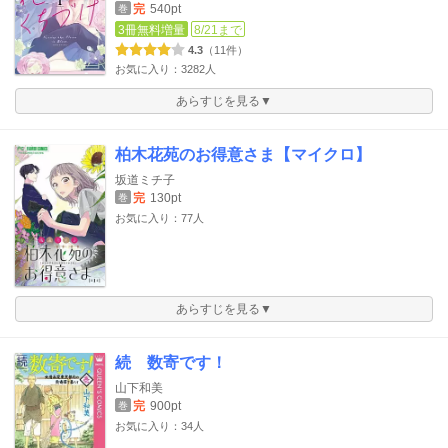
完
540pt
巻
3冊無料増量
8/21まで
4.3
（11件）
お気に入り：3282人
あらすじを見る▼
柏木花苑のお得意さま【マイクロ】
坂道ミチ子
完
130pt
巻
お気に入り：77人
あらすじを見る▼
続 数寄です！
山下和美
完
900pt
巻
お気に入り：34人