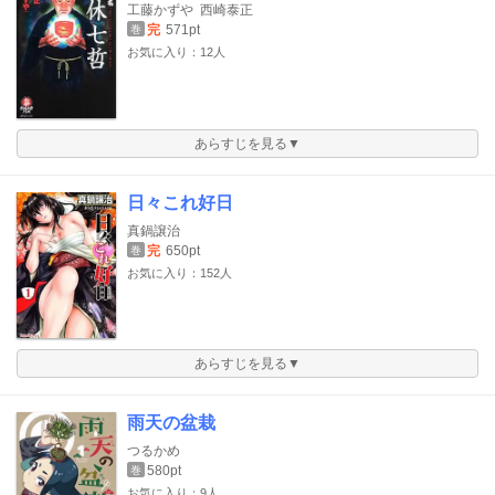
工藤かずや
西崎泰正
完
571pt
巻
お気に入り：12人
あらすじを見る▼
日々これ好日
真鍋譲治
完
650pt
巻
お気に入り：152人
あらすじを見る▼
雨天の盆栽
つるかめ
580pt
巻
お気に入り：9人