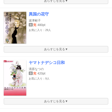
あらすじを見る▼
異国の花守
波津彬子
完
480pt
巻
お気に入り：29人
あらすじを見る▼
ヤマトナデシコ日和
清原なつの
完
420pt
巻
お気に入り：9人
あらすじを見る▼