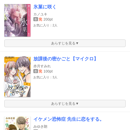
氷菓に咲く
カノユキ
完
200pt
巻
お気に入り：2人
あらすじを見る▼
放課後の密かごと【マイクロ】
赤月すみれ
完
100pt
巻
お気に入り：3人
あらすじを見る▼
イケメン恐怖症 先生に恋をする。
みゆき朗