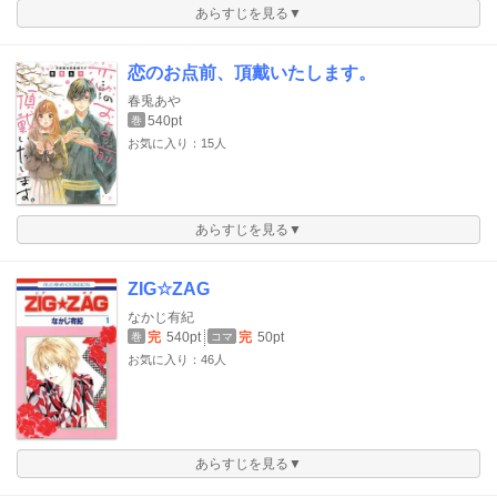
あらすじを見る▼
恋のお点前、頂戴いたします。
春兎あや
540pt
巻
お気に入り：15人
あらすじを見る▼
ZIG☆ZAG
なかじ有紀
完
540pt
完
50pt
巻
コマ
お気に入り：46人
あらすじを見る▼