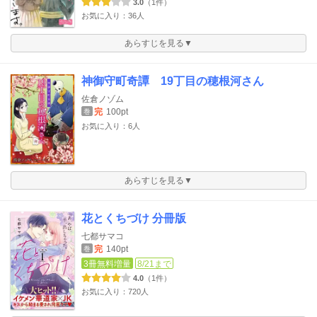
3.0
（1件）
お気に入り：36人
あらすじを見る▼
神御守町奇譚 19丁目の穂根河さん
佐倉ノゾム
完
100pt
巻
お気に入り：6人
あらすじを見る▼
花とくちづけ 分冊版
七都サマコ
完
140pt
巻
3冊無料増量
8/21まで
4.0
（1件）
お気に入り：720人