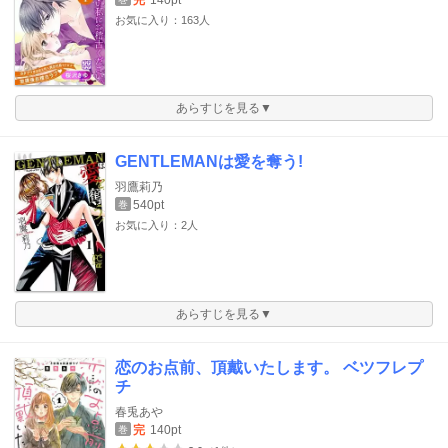
完
140pt
お気に入り：163人
あらすじを見る▼
GENTLEMANは愛を奪う!
羽鷹莉乃
540pt
巻
お気に入り：2人
あらすじを見る▼
恋のお点前、頂戴いたします。 ベツフレプ
チ
春兎あや
完
140pt
巻