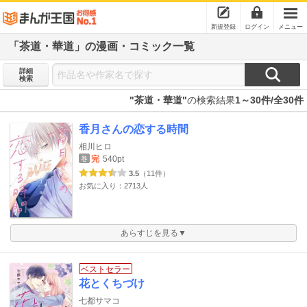
新規登録
ログイン
メニュー
「茶道・華道」の漫画・コミック一覧
詳細
検索
"茶道・華道"
の検索結果
1～30件/全30件
香月さんの恋する時間
相川ヒロ
完
540pt
巻
3.5
（11件）
お気に入り：2713人
あらすじを見る▼
ベストセラー
花とくちづけ
七都サマコ