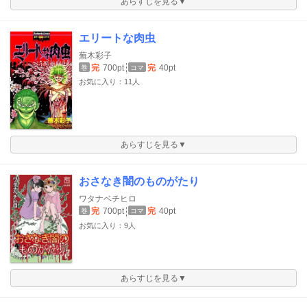
あらすじを見る▼
エリートな肉虫
蕪木彩子
完
700pt
完
40pt
巻
コマ
お気に入り：11人
あらすじを見る▼
おさなき闇のものがたり
ワタナベチヒロ
完
700pt
完
40pt
巻
コマ
お気に入り：9人
あらすじを見る▼