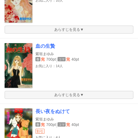
お気に入り：10人
あらすじを見る▼
血の生贄
紫垣まゆみ
完
700pt
完
40pt
巻
コマ
お気に入り：14人
あらすじを見る▼
長い夜をぬけて
紫垣まゆみ
完
700pt
完
40pt
巻
コマ
割引
お気に入り：4人