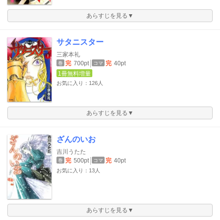
あらすじを見る▼
サタニスター
三家本礼
完
700pt
完
40pt
巻
コマ
1冊無料増量
お気に入り：126人
あらすじを見る▼
ざんのいお
吉川うたた
完
500pt
完
40pt
巻
コマ
お気に入り：13人
あらすじを見る▼