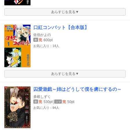
あらすじを見る▼
口紅コンバット【合本版】
佐伯かよの
完
600pt
巻
お気に入り：14人
あらすじを見る▼
囚愛遊戯～姉はどうして僕を虜にするの～
多岐しずく
完
530pt
完
50pt
巻
コマ
お気に入り：94人