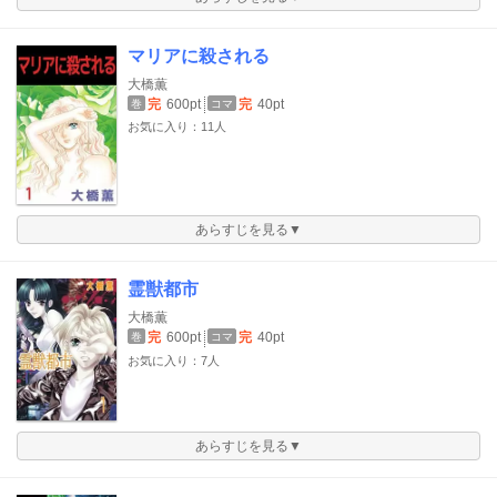
マリアに殺される
大橋薫
完
600pt
完
40pt
巻
コマ
お気に入り：11人
あらすじを見る▼
霊獣都市
大橋薫
完
600pt
完
40pt
巻
コマ
お気に入り：7人
あらすじを見る▼