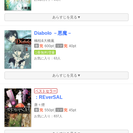
あらすじを見る▼
Diabolo －悪魔－
楠桂&大橋薫
完
600pt
完
40pt
巻
コマ
1冊無料増量
お気に入り：63人
あらすじを見る▼
ベストセラー
：REverSAL
唐々煙
完
550pt
完
45pt
巻
コマ
お気に入り：837人