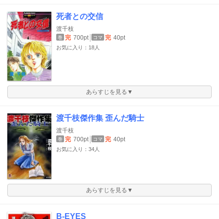
死者との交信
渡千枝
完
700pt
完
40pt
巻
コマ
お気に入り：18人
あらすじを見る▼
渡千枝傑作集 歪んだ騎士
渡千枝
完
700pt
完
40pt
巻
コマ
お気に入り：34人
あらすじを見る▼
B-EYES