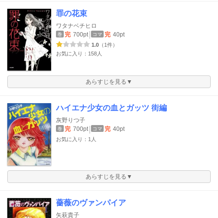
罪の花束
ワタナベチヒロ
完
700pt
完
40pt
巻
コマ
1.0
（1件）
お気に入り：158人
あらすじを見る▼
ハイエナ少女の血とガッツ 街編
灰野りつ子
完
700pt
完
40pt
巻
コマ
お気に入り：1人
あらすじを見る▼
薔薇のヴァンパイア
矢萩貴子