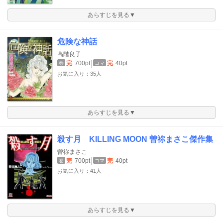
あらすじを見る▼
危険な神話
高階良子
完
700pt
完
40pt
巻
コマ
お気に入り：35人
あらすじを見る▼
殺す月 KILLING MOON 曽祢まさこ傑作集
曽祢まさこ
完
700pt
完
40pt
巻
コマ
お気に入り：41人
あらすじを見る▼