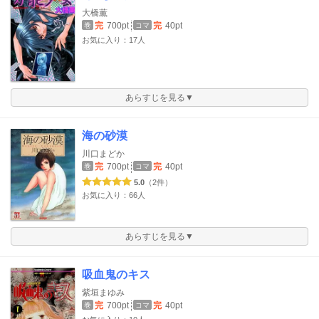
大橋薫
完
700pt
完
40pt
巻
コマ
お気に入り：17人
あらすじを見る▼
海の砂漠
川口まどか
完
700pt
完
40pt
巻
コマ
5.0
（2件）
お気に入り：66人
あらすじを見る▼
吸血鬼のキス
紫垣まゆみ
完
700pt
完
40pt
巻
コマ