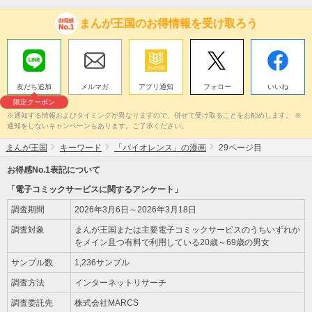
まんが王国のお得情報を受け取ろう
友だち追加
メルマガ
アプリ通知
フォロー
いいね
限定クーポン
※通知する情報およびタイミングが異なりますので、併せて受け取ることをお勧めします。 ※
通知をしないキャンペーンもあります。ご了承ください。
まんが王国
キーワード
「バイオレンス」の漫画
29ページ目
お得感No.1表記について
「電子コミックサービスに関するアンケート」
調査期間
2026年3月6日～2026年3月18日
調査対象
まんが王国または主要電子コミックサービスのうちいずれか
をメイン且つ有料で利用している20歳～69歳の男女
サンプル数
1,236サンプル
調査方法
インターネットリサーチ
調査委託先
株式会社MARCS