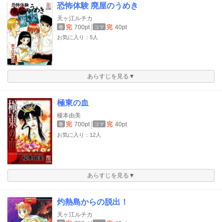
恐怖体験 廃屋のうめき
天ヶ江ルチカ
完
700pt
完
40pt
巻
コマ
お気に入り：5人
あらすじを見る▼
極東の血
榎本由美
完
700pt
完
40pt
巻
コマ
お気に入り：12人
あらすじを見る▼
灼熱島からの脱出！
天ヶ江ルチカ