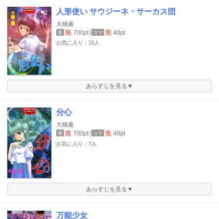
人形使い サウジーネ・サーカス団
大橋薫
完
700pt
完
40pt
巻
コマ
お気に入り：15人
あらすじを見る▼
分心
大橋薫
完
700pt
完
40pt
巻
コマ
お気に入り：7人
あらすじを見る▼
万能少女