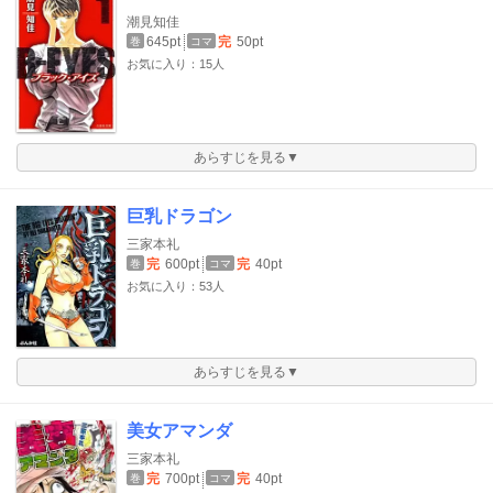
潮見知佳
645pt
完
50pt
巻
コマ
お気に入り：15人
あらすじを見る▼
巨乳ドラゴン
三家本礼
完
600pt
完
40pt
巻
コマ
お気に入り：53人
あらすじを見る▼
美女アマンダ
三家本礼
完
700pt
完
40pt
巻
コマ