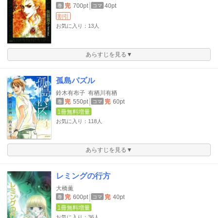
完
700pt
40pt
巻
コマ
割引
お気に入り：13人
あらすじを見る▼
孤島パズル
鈴木有布子
有栖川有栖
完
550pt
完
60pt
巻
コマ
1冊無料増量
お気に入り：118人
あらすじを見る▼
レミングの行方
大橋薫
完
600pt
完
40pt
巻
コマ
1冊無料増量
お気に入り：36人