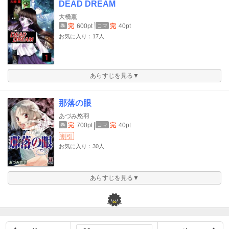
DEAD DREAM
大橋薫
完
600pt
完
40pt
巻
コマ
お気に入り：17人
あらすじを見る▼
那落の眼
あづみ悠羽
完
700pt
完
40pt
巻
コマ
割引
お気に入り：30人
あらすじを見る▼