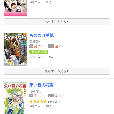
お気に入り：35人
あらすじを見る▼
もののけ草紙
高橋葉介
完
700pt
完
40pt
巻
コマ
1冊無料増量
お気に入り：109人
あらすじを見る▼
朱い沓の花嫁
竹崎真実
完
700pt
完
40pt
巻
コマ
5.0
（1件）
お気に入り：81人