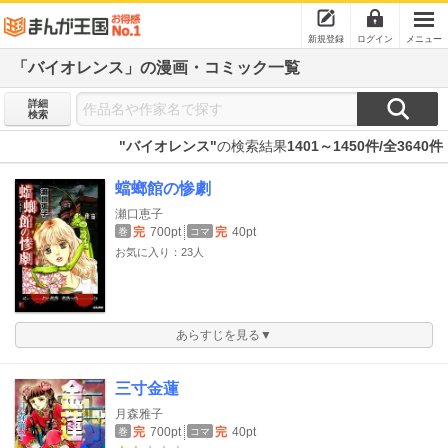
新規登録
ログイン
メニュー
「バイオレンス」の漫画・コミック一覧
詳細
検索
"バイオレンス"
の検索結果
1401～1450件/全3640件
蟷螂館の惨劇
瀬口恵子
完
700pt
完
40pt
巻
コマ
お気に入り：23人
あらすじを見る▼
三寸金蓮
月森雅子
完
700pt
完
40pt
巻
コマ