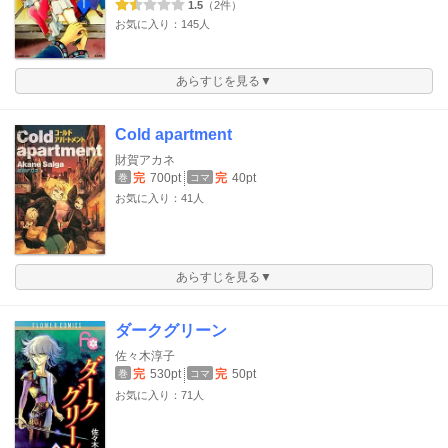
1.5
（2件）
お気に入り：145人
あらすじを見る▼
Cold apartment
財賀アカネ
完
700pt
完
40pt
巻
コマ
お気に入り：41人
あらすじを見る▼
ダークグリーン
佐々木淳子
完
530pt
完
50pt
巻
コマ
お気に入り：71人