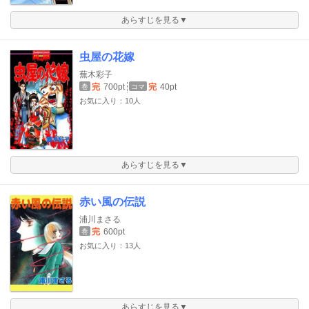
あらすじを見る▼
虫屋の花嫁
蕪木彩子
完
700pt
完
40pt
巻
コマ
お気に入り：10人
あらすじを見る▼
赤い風の伝説
浦川まさる
完
600pt
巻
お気に入り：13人
あらすじを見る▼