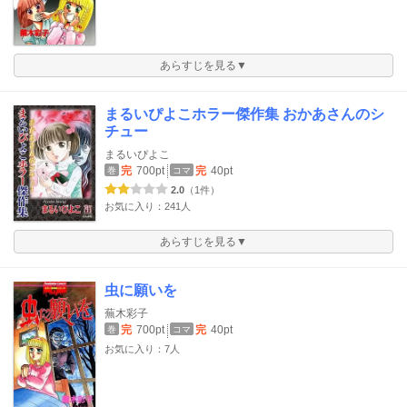
あらすじを見る▼
まるいぴよこホラー傑作集 おかあさんのシ
チュー
まるいぴよこ
完
700pt
完
40pt
巻
コマ
2.0
（1件）
お気に入り：241人
あらすじを見る▼
虫に願いを
蕪木彩子
完
700pt
完
40pt
巻
コマ
お気に入り：7人