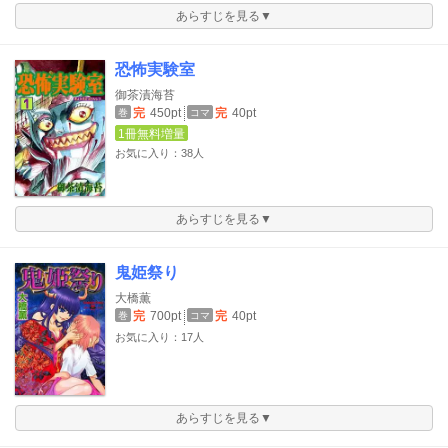
あらすじを見る▼
恐怖実験室
御茶漬海苔
完
450pt
完
40pt
巻
コマ
1冊無料増量
お気に入り：38人
あらすじを見る▼
鬼姫祭り
大橋薫
完
700pt
完
40pt
巻
コマ
お気に入り：17人
あらすじを見る▼