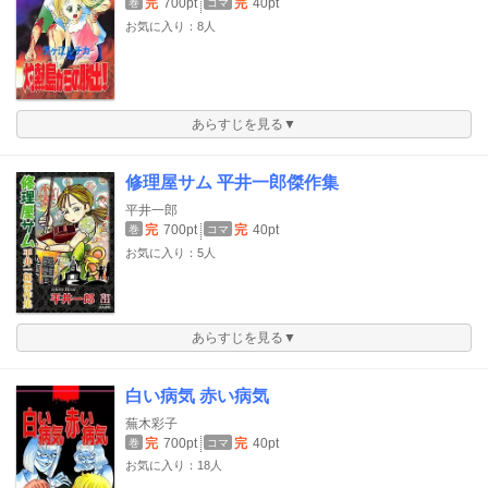
完
700pt
完
40pt
巻
コマ
お気に入り：8人
あらすじを見る▼
修理屋サム 平井一郎傑作集
平井一郎
完
700pt
完
40pt
巻
コマ
お気に入り：5人
あらすじを見る▼
白い病気 赤い病気
蕪木彩子
完
700pt
完
40pt
巻
コマ
お気に入り：18人