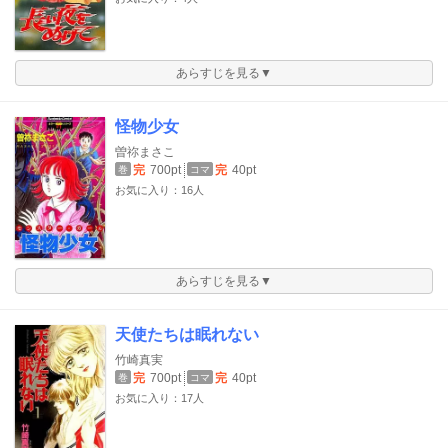
あらすじを見る▼
怪物少女
曽祢まさこ
完
700pt
完
40pt
巻
コマ
お気に入り：16人
あらすじを見る▼
天使たちは眠れない
竹崎真実
完
700pt
完
40pt
巻
コマ
お気に入り：17人