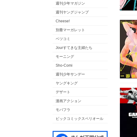
週刊少年マガジン
週刊ヤングジャンプ
Cheese!
別冊マーガレット
ベツコミ
Jourすてきな主婦たち
モーニング
Sho-Comi
週刊少年サンデー
ヤングキング
デザート
漫画アクション
モバフラ
ビックコミックスペリオール