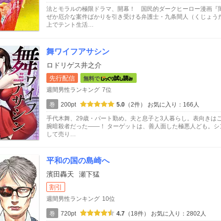
法とモラルの極限ドラマ、開幕！ 国民的ダークヒーロー漫画『
ぜか厄介な案件ばかりを引き受ける弁護士・九条間人（くじょう
上でテント生活…
舞ワイフアサシン
ロドリゲス井之介
先行配信
無料で
週間男性ランキング
7位
巻
200pt
5.0
（2件）
お気に入り：166人
手代木舞、29歳・パート勤め。夫と息子と3人暮らし。表向きは
腕暗殺者だった――！ ターゲットは、善人面した極悪人ども。
して売り…
平和の国の島崎へ
濱田轟天
瀬下猛
割引
週間男性ランキング
10位
巻
720pt
4.7
（18件）
お気に入り：2802人