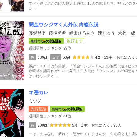
すべく選ばれたのは人類史上最強、13人の戦士たち。神々とのタ
は…
闇金ウシジマくん外伝 肉蝮伝説
真鍋昌平
藤澤勇希
嶋田ひろあき
速戸ゆう
永福一成
8/17まで
無料で
週間男性ランキング
29位
巻
630pt
コマ
50pt
4.2
（13件）
お気に入り：
累計１１００万部突破、『闇金ウシジマくん』の極悪非道スピン
数獲得の話題作がついに発売！主人公は『ウシジマ』１の凶悪キ
はいけない男が…
オ憑カレ
ミヅノ
先行配信
無料で
週間男性ランキング
41位
巻
200pt
5.0
（1件）
お気に入り：95人
ーそこのあなた…疲れて（憑かれて）ませんか…？ 心身ともに