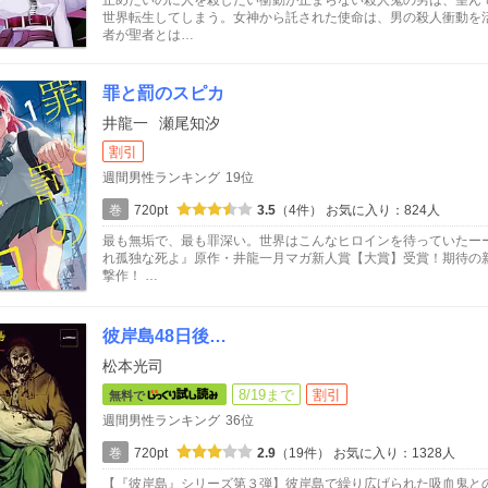
止めたいのに人を殺したい衝動が止まらない殺人鬼の男は、望ん
世界転生してしまう。女神から託された使命は、男の殺人衝動を
者が聖者とは…
罪と罰のスピカ
井龍一
瀬尾知汐
割引
週間男性ランキング
19位
巻
720pt
3.5
（4件）
お気に入り：824人
最も無垢で、最も罪深い。世界はこんなヒロインを待っていたー
れ孤独な死よ』原作・井龍一月マガ新人賞【大賞】受賞！期待の
撃作！ …
彼岸島48日後…
松本光司
8/19まで
割引
無料で
週間男性ランキング
36位
巻
720pt
2.9
（19件）
お気に入り：1328人
【『彼岸島』シリーズ第３弾】彼岸島で繰り広げられた吸血鬼と