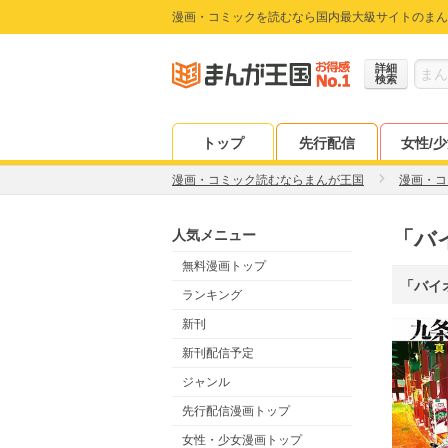
漫画・コミックを読むなら国内最大級サイトのまん
詳細
検索
トップ
先行配信
女性/
漫画・コミック読むならまんが王国
漫画・コ
人気メニュー
「バ
無料漫画トップ
「バイ
ランキング
新刊
新刊配信予定
ジャンル
先行配信漫画トップ
女性・少女漫画トップ