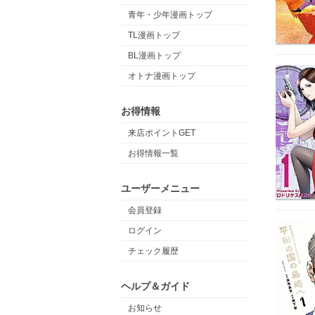
青年・少年漫画トップ
TL漫画トップ
BL漫画トップ
オトナ漫画トップ
お得情報
来店ポイントGET
お得情報一覧
ユーザーメニュー
会員登録
ログイン
チェック履歴
ヘルプ＆ガイド
お知らせ