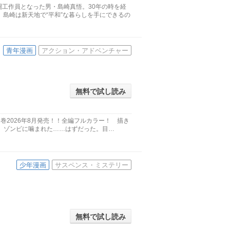
闘工作員となった男・島崎真悟。30年の時を経
島崎は新天地で“平和”な暮らしを手にできるの
青年漫画
アクション・アドベンチャー
無料で試し読み
1巻2026年8月発売！！全編フルカラー！ 描き
は、ゾンビに噛まれた……はずだった。目…
少年漫画
サスペンス・ミステリー
無料で試し読み