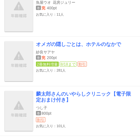
魚屋ウオ
花房ジュリー
完
400pt
巻
お気に入り：11人
オメガの隠しごとは、ホテルのなかで
紗良サアヤ
完
200pt
巻
2冊無料増量
8/18まで
割引
お気に入り：281人
麟太郎さんのいやらしクリニック【電子限
定おまけ付き】
つし子
800pt
巻
割引
お気に入り：101人