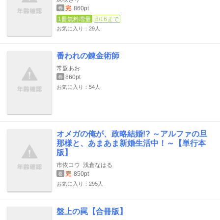
完
860pt
巻
1冊無料増量
8/16まで
お気に入り：29人
番われの錬金術師
常盤あお
860pt
巻
お気に入り：54人
オメガの俺が、政略結婚!? ～アルファの旦
那様と、あまあま新婚生活中！～【単行本
版】
市依コウ
浅倉なはる
完
850pt
巻
お気に入り：295人
盤上の罠【合冊版】