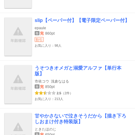
slip【ペーパー付】【電子限定ペーパー付】
epaule
完
860pt
巻
割引
お気に入り：98人
うそつきオメガと溺愛アルファ【単行本
版】
市依コウ
浅倉なはる
完
850pt
巻
2.5
（2件）
お気に入り：213人
甘やかさないで泣きそうだから【描き下ろ
しおまけ付き特装版】
ときたほのじ
完
650pt
巻