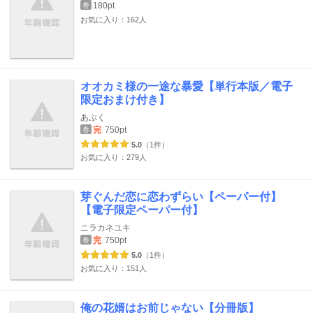
180pt
巻
お気に入り：162人
オオカミ様の一途な暴愛【単行本版／電子
限定おまけ付き】
あぶく
完
750pt
巻
5.0
（1件）
お気に入り：279人
芽ぐんだ恋に恋わずらい【ペーパー付】
【電子限定ペーパー付】
ニラカネユキ
完
750pt
巻
5.0
（1件）
お気に入り：151人
俺の花婿はお前じゃない【分冊版】