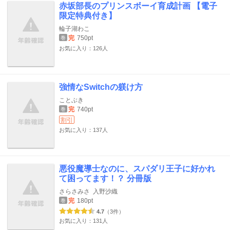
赤坂部長のプリンスボーイ育成計画 【電子
限定特典付き】
輪子湖わこ
完
750pt
巻
お気に入り：126人
強情なSwitchの躾け方
ことぶき
完
740pt
巻
割引
お気に入り：137人
悪役魔導士なのに、スパダリ王子に好かれ
て困ってます！？ 分冊版
さらさみさ
入野沙織
完
180pt
巻
4.7
（3件）
お気に入り：131人