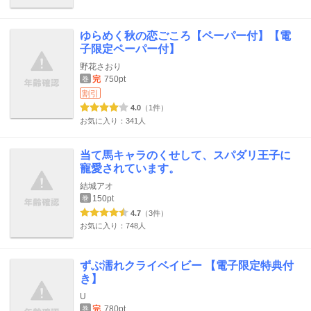
ゆらめく秋の恋ごころ【ペーパー付】【電
子限定ペーパー付】
野花さおり
完
750pt
巻
割引
4.0
（1件）
お気に入り：341人
当て馬キャラのくせして、スパダリ王子に
寵愛されています。
結城アオ
150pt
巻
4.7
（3件）
お気に入り：748人
ずぶ濡れクライベイビー 【電子限定特典付
き】
U
完
780pt
巻