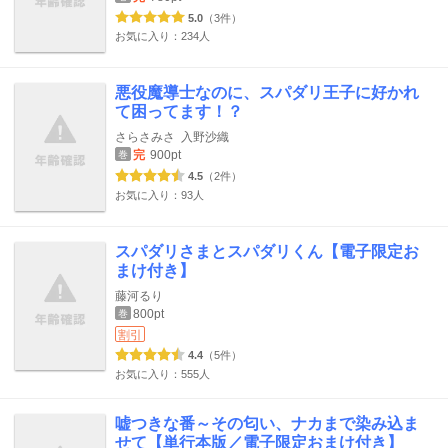
5.0
（3件）
お気に入り：234人
悪役魔導士なのに、スパダリ王子に好かれ
て困ってます！？
さらさみさ
入野沙織
完
900pt
巻
4.5
（2件）
お気に入り：93人
スパダリさまとスパダリくん【電子限定お
まけ付き】
藤河るり
800pt
巻
割引
4.4
（5件）
お気に入り：555人
嘘つきな番～その匂い、ナカまで染み込ま
せて【単行本版／電子限定おまけ付き】