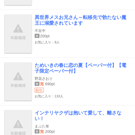
異世界メスお兄さん～転移先で勃たない魔
王に溺愛されています
不在中
200pt
巻
お気に入り：8人
ためいきの春に恋の夏【ペーパー付】【電
子限定ペーパー付】
野花さおり
完
690pt
巻
割引
お気に入り：110人
インテリヤクザは抱いて愛して、離さな
い！
まぶた単
完
200pt
巻