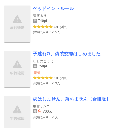
ベッドイン・ルール
藤河るり
740pt
巻
5.0
（3件）
お気に入り：255人
子連れΩ、偽装交際はじめました
しおのこうじ
750pt
巻
割引
5.0
（2件）
お気に入り：259人
恋はしません、落ちません【合冊版】
東雲サンゴ
完
700pt
巻
お気に入り：73人