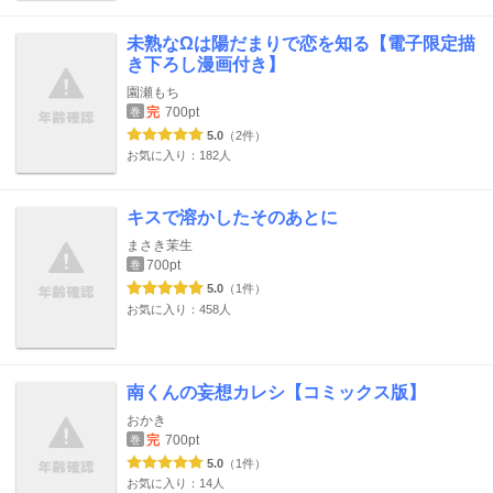
未熟なΩは陽だまりで恋を知る【電子限定描
き下ろし漫画付き】
園瀬もち
完
700pt
巻
5.0
（2件）
お気に入り：182人
キスで溶かしたそのあとに
まさき茉生
700pt
巻
5.0
（1件）
お気に入り：458人
南くんの妄想カレシ【コミックス版】
おかき
完
700pt
巻
5.0
（1件）
お気に入り：14人