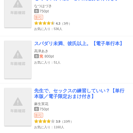
なつはづき
750pt
巻
割引
4.3
（3件）
お気に入り：536人
スパダリ未満、彼氏以上。【電子単行本】
高津あき
完
800pt
巻
お気に入り：51人
先生で、セックスの練習していい？【単行
本版／電子限定おまけ付き】
麻生実花
750pt
巻
割引
3.9
（10件）
お気に入り：1160人