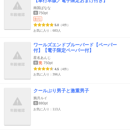
【単行本版／電子限定おまけ付き】
南国ばなな
750pt
巻
割引
5.0
（4件）
お気に入り：683人
ワールズエンドブルーバード【ペーパー
付】【電子限定ペーパー付】
星名あんじ
完
750pt
巻
4.5
（4件）
お気に入り：396人
クールぶり男子と激重男子
鴉月ルイ
880pt
巻
お気に入り：113人