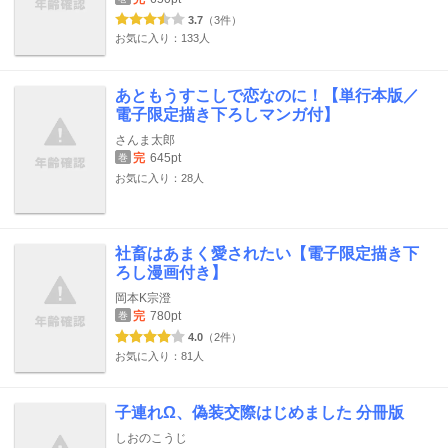
3.7
（3件）
お気に入り：133人
あともうすこしで恋なのに！【単行本版／
電子限定描き下ろしマンガ付】
さんま太郎
完
645pt
巻
お気に入り：28人
社畜はあまく愛されたい【電子限定描き下
ろし漫画付き】
岡本K宗澄
完
780pt
巻
4.0
（2件）
お気に入り：81人
子連れΩ、偽装交際はじめました 分冊版
しおのこうじ