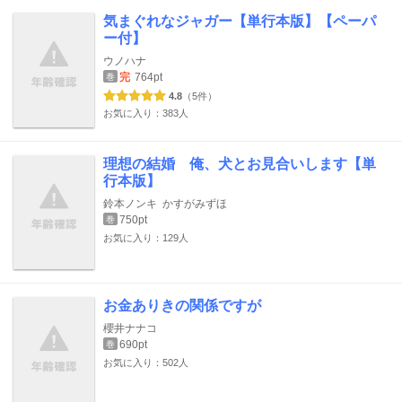
気まぐれなジャガー【単行本版】【ペーパ
ー付】
ウノハナ
完
764pt
巻
4.8
（5件）
お気に入り：383人
理想の結婚 俺、犬とお見合いします【単
行本版】
鈴本ノンキ
かすがみずほ
750pt
巻
お気に入り：129人
お金ありきの関係ですが
櫻井ナナコ
690pt
巻
お気に入り：502人