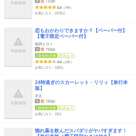
完
710pt
巻
5.0
（7件）
お気に入り：2215人
恋もおかわりできますか？【ペーパー付】
【電子限定ペーパー付】
鯨田ヒロト
完
750pt
巻
1冊無料増量
8/16まで
4.0
（1件）
お気に入り：128人
24時過ぎのスカーレット・リリィ【単行本
版】
京古
完
780pt
巻
1冊無料増量
8/16まで
お気に入り：15人
惚れ薬を飲んだスパダリがヤバすぎます！