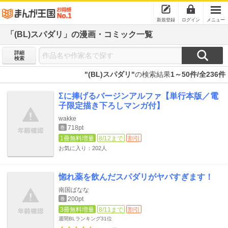
新規登録
ログイン
メニュー
「(BL)スパダリ」の漫画・コミック一覧
詳細
検索
"(BL)スパダリ"
の検索結果
1～50件/全236件
Σに捧げるバージンアルファ【単行本版／電
子限定描き下ろしマンガ付】
wakke
718pt
巻
1冊無料増量
8/12まで
割引
お気に入り：202人
惚れ薬を飲んだスパダリがヤバすぎます！
南国ばなな
200pt
巻
3冊無料増量
8/11まで
割引
週間BLランキング
31位