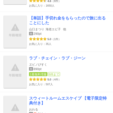
4.6
（8件）
お気に入り：1650人
【単話】手切れ金をもらったので旅に出る
ことにした
山口まつり
海老エビ子
他
290pt
巻
5.0
（1件）
お気に入り：35人
ラブ・チェイン・ラブ・ジーン
ヱビノびすく
890pt
巻
1冊無料増量
8/8まで
5.0
（4件）
お気に入り：507人
スウィートルームエスケイプ 【電子限定特
典付き】
おわる