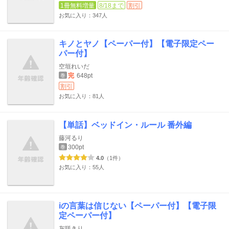
1冊無料増量
8/18まで
割引
お気に入り：347人
キノとヤノ【ペーパー付】【電子限定ペー
パー付】
空垣れいだ
完
648pt
巻
割引
お気に入り：81人
【単話】ベッドイン・ルール 番外編
藤河るり
300pt
巻
4.0
（1件）
お気に入り：55人
iの言葉は信じない【ペーパー付】【電子限
定ペーパー付】
灰咲きり