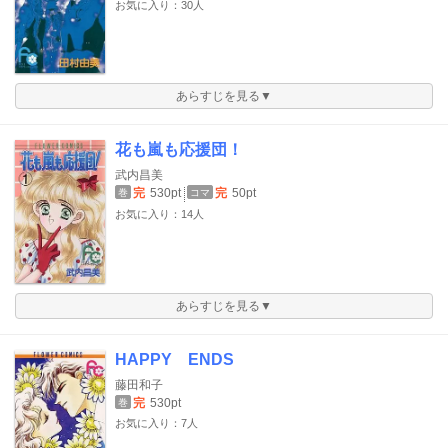
お気に入り：30人
あらすじを見る▼
花も嵐も応援団！
武内昌美
完
530pt
完
50pt
巻
コマ
お気に入り：14人
あらすじを見る▼
HAPPY ENDS
藤田和子
完
530pt
巻
お気に入り：7人