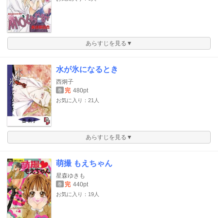
あらすじを見る▼
水が氷になるとき
西炯子
完
480pt
巻
お気に入り：21人
あらすじを見る▼
萌撮 もえちゃん
星森ゆきも
完
440pt
巻
お気に入り：19人