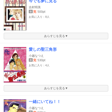
今でも夢に見る
吉村明美
完
500pt
巻
お気に入り：8人
あらすじを見る▼
愛しの聖三角形
小越なつえ
完
530pt
巻
お気に入り：4人
あらすじを見る▼
一緒にいてね！！
小越なつえ