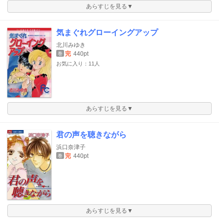
あらすじを見る▼
気まぐれグローイングアップ
北川みゆき
完
440pt
巻
お気に入り：11人
あらすじを見る▼
君の声を聴きながら
浜口奈津子
完
440pt
巻
あらすじを見る▼