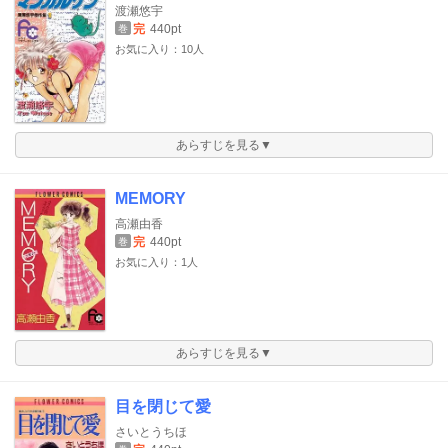
渡瀬悠宇
完
440pt
巻
お気に入り：10人
あらすじを見る▼
MEMORY
高瀬由香
完
440pt
巻
お気に入り：1人
あらすじを見る▼
目を閉じて愛
さいとうちほ