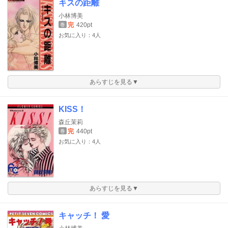
キスの距離
小林博美
完
420pt
巻
お気に入り：4人
あらすじを見る▼
KISS！
森丘茉莉
完
440pt
巻
お気に入り：4人
あらすじを見る▼
キャッチ！ 愛