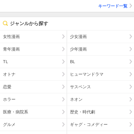
キーワード一覧
ジャンルから探す
女性漫画
少女漫画
青年漫画
少年漫画
TL
BL
オトナ
ヒューマンドラマ
恋愛
サスペンス
ホラー
ネオン
医療・病院系
歴史・時代劇
グルメ
ギャグ・コメディー