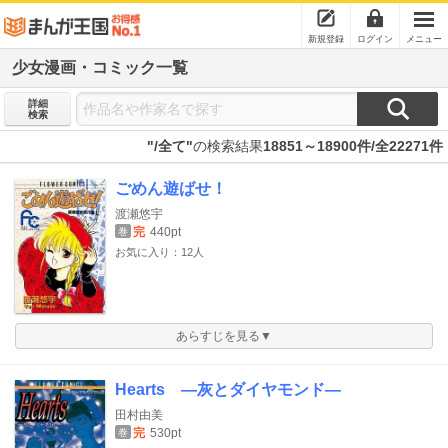
新規登録
ログイン
メニュー
少女漫画・コミック一覧
詳細
検索
"/全て"
の検索結果
18851～18900件/全22271件
ごめん遊ばせ！
渡瀬悠宇
完
440pt
巻
お気に入り：12人
あらすじを見る▼
Hearts ―灰とダイヤモンド―
田村由美
完
530pt
巻