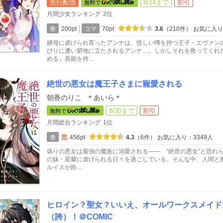
先行配信
8/14まで
割引
無料で
月間少女ランキング
2位
巻
200pt
コマ
70pt
3.6
（210件）
お気に入り：
継母に虐げられ育ったアンナは、怪しい噂を持つ王子・エヴァン
びりに遭い窮地に立たされるアンナ…。しかしそれを救ってくれ
める』異能を持…
絶世の悪女は魔王子さまに寵愛される
朝香のりこ
＊あいら＊
8/30まで
割引
無料で
月間総合ランキング
1位
巻
完
456pt
4.3
（6件）
お気に入り：3349人
偽りの悪女は最強の魔族に溺愛される―― “絶世の悪女”と恐れ
の妹・星蘭に虐げられる日々を過ごしている。そんな中、人間と
ルイスが鈴…
ヒロイン？聖女？いいえ、オールワークスメイド
（誇）！＠COMIC