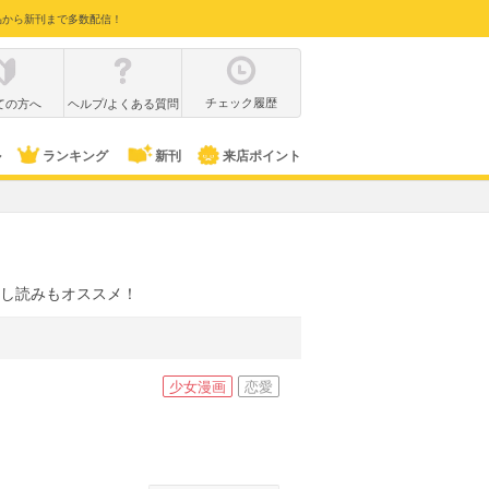
品から新刊まで多数配信！
チェック履歴
ての方へ
ヘルプ/よくある質問
ル
ランキング
新刊
来店ポイント
し読みもオススメ！
少女漫画
恋愛