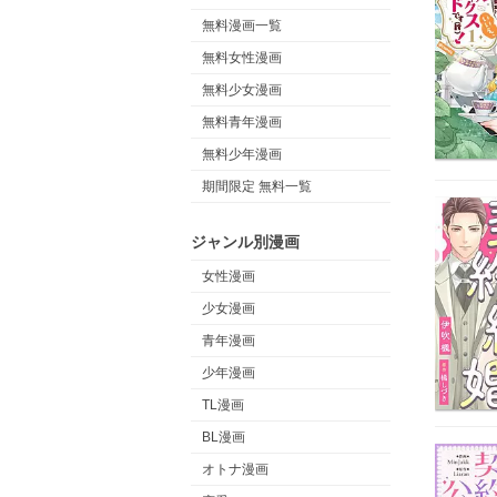
無料漫画一覧
無料女性漫画
無料少女漫画
無料青年漫画
無料少年漫画
期間限定 無料一覧
ジャンル別漫画
女性漫画
少女漫画
青年漫画
少年漫画
TL漫画
BL漫画
オトナ漫画