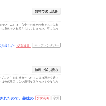
無料で試し読み
（れいりん）は、宮中一の嫌われ者である朱家
いの身体を入れ替えられてしまった。牢に入れ
げ出した
少女漫画
SF・ファンタジー
無料で試し読み
ラブコメ!】前世社畜だった主人公は悪役令嬢フ
ナは公式設定にない病弱な体だった！今ならわ
されたので、義妹の
少女漫画
恋愛