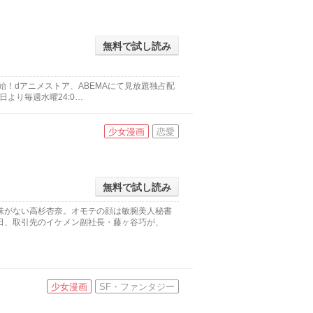
無料で試し読み
送開始！dアニメストア、ABEMAにて見放題独占配
1日より毎週水曜24:0…
少女漫画
恋愛
無料で試し読み
味がない高杉杏奈。オモテの顔は敏腕美人秘書
日、取引先のイケメン副社長・藤ヶ谷巧が、
少女漫画
SF・ファンタジー