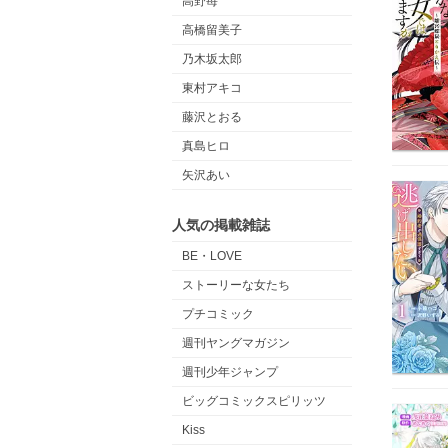
高野苺
高橋留美子
乃木坂太郎
東村アキコ
藤沢とおる
真島ヒロ
矢沢あい
人気の掲載雑誌
BE・LOVE
ストーリーな女たち
プチコミック
週刊ヤングマガジン
週刊少年ジャンプ
ビッグコミックスピリッツ
Kiss