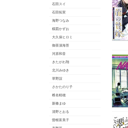
石田スイ
石田拓実
海野つなみ
楳図かずお
大久保ヒロミ
御茶漬海苔
河原和音
きたがわ翔
北川みゆき
草野誼
さかたのり子
椎名軽穂
新條まゆ
清野とおる
曽根富美子