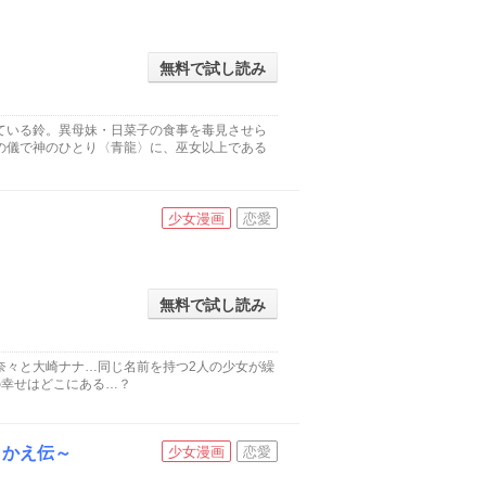
無料で試し読み
ている鈴。異母妹・日菜子の食事を毒見させら
の儀で神のひとり〈青龍〉に、巫女以上である
少女漫画
恋愛
無料で試し読み
奈々と大崎ナナ…同じ名前を持つ2人の少女が繰
の幸せはどこにある…？
りかえ伝～
少女漫画
恋愛