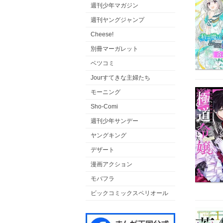
週刊少年マガジン
週刊ヤングジャンプ
Cheese!
別冊マーガレット
ベツコミ
Jourすてきな主婦たち
モーニング
Sho-Comi
週刊少年サンデー
ヤングキング
デザート
漫画アクション
モバフラ
ビックコミックスペリオール