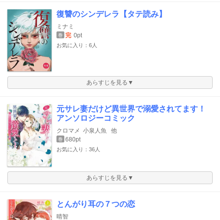
復讐のシンデレラ【タテ読み】
ミナミ
完
0pt
巻
お気に入り：6人
あらすじを見る▼
元サレ妻だけど異世界で溺愛されてます！
アンソロジーコミック
クロマメ
小泉人魚
他
680pt
巻
お気に入り：36人
あらすじを見る▼
とんがり耳の７つの恋
晴智