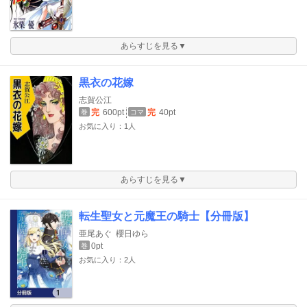
あらすじを見る▼
黒衣の花嫁
志賀公江
完
600pt
完
40pt
巻
コマ
お気に入り：1人
あらすじを見る▼
転生聖女と元魔王の騎士【分冊版】
亜尾あぐ
櫻日ゆら
0pt
巻
お気に入り：2人