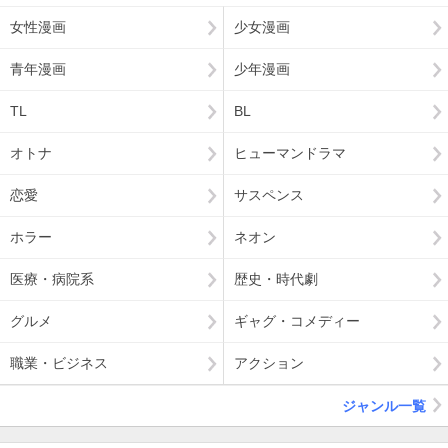
女性漫画
少女漫画
青年漫画
少年漫画
TL
BL
オトナ
ヒューマンドラマ
恋愛
サスペンス
ホラー
ネオン
医療・病院系
歴史・時代劇
グルメ
ギャグ・コメディー
職業・ビジネス
アクション
ジャンル一覧