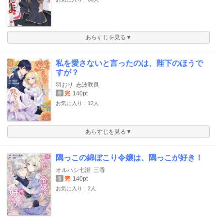
あらすじを見る▼
私を愛さないと言ったのは、陛下のほうで
すが？
羽おり
志波咲良
完
140pt
巻
お気に入り：12人
あらすじを見る▼
隅っこの綿ぼこり令嬢は、隅っこが好き！
オルハシ七澄
三香
完
140pt
巻
お気に入り：2人