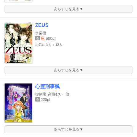
あらすじを見る▼
ZEUS
氷栗優
完
600pt
巻
お気に入り：12人
あらすじを見る▼
心霊刑事楓
弥剣龍
高槻むい
他
220pt
巻
あらすじを見る▼