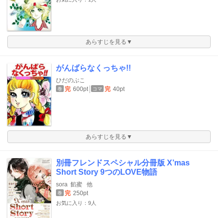
あらすじを見る▼
がんばらなくっちゃ!!
ひだのぶこ
完
600pt
完
40pt
巻
コマ
あらすじを見る▼
別冊フレンドスペシャル分冊版 X’mas
Short Story 9つのLOVE物語
sora
餡蜜
他
完
250pt
巻
お気に入り：9人