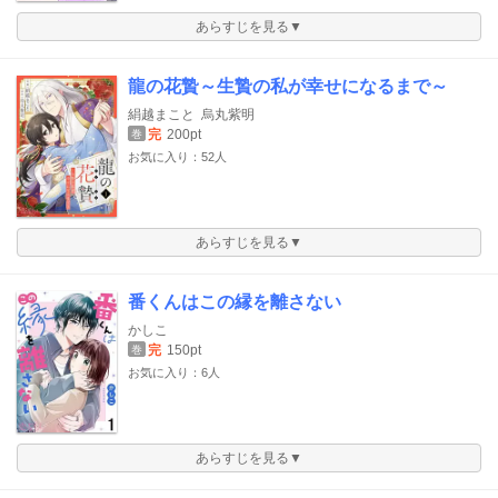
あらすじを見る▼
龍の花贄～生贄の私が幸せになるまで～
絹越まこと
烏丸紫明
完
200pt
巻
お気に入り：52人
あらすじを見る▼
番くんはこの縁を離さない
かしこ
完
150pt
巻
お気に入り：6人
あらすじを見る▼