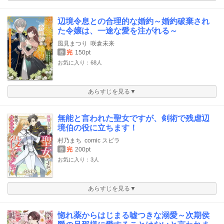
辺境令息との合理的な婚約～婚約破棄され
た令嬢は、一途な愛を注がれる～
風見まつり
咲倉未来
完
150pt
巻
お気に入り：68人
あらすじを見る▼
無能と言われた聖女ですが、剣術で残虐辺
境伯の役に立ちます！
村乃まち
comic スピラ
完
200pt
巻
お気に入り：3人
あらすじを見る▼
惚れ薬からはじまる嘘つきな溺愛～次期侯