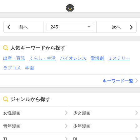
前へ
次へ
人気キーワードから探す
出産・育児
くらし・生活
バイオレンス
愛憎劇
ミステリー
ラブコメ
学園
キーワード一覧
ジャンルから探す
女性漫画
少女漫画
青年漫画
少年漫画
TL
BL