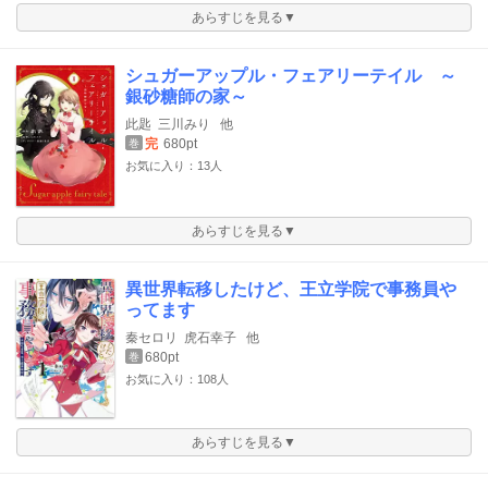
あらすじを見る▼
シュガーアップル・フェアリーテイル ～
銀砂糖師の家～
此匙
三川みり
他
完
680pt
巻
お気に入り：13人
あらすじを見る▼
異世界転移したけど、王立学院で事務員や
ってます
秦セロリ
虎石幸子
他
680pt
巻
お気に入り：108人
あらすじを見る▼