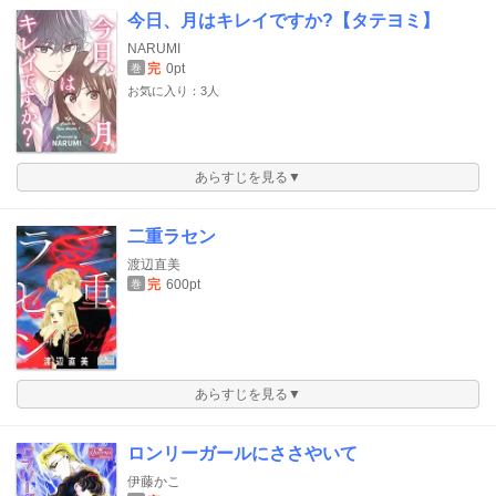
今日、月はキレイですか?【タテヨミ】
NARUMI
完
0pt
巻
お気に入り：3人
あらすじを見る▼
二重ラセン
渡辺直美
完
600pt
巻
あらすじを見る▼
ロンリーガールにささやいて
伊藤かこ