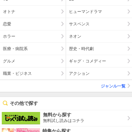
オトナ
ヒューマンドラマ
恋愛
サスペンス
ホラー
ネオン
医療・病院系
歴史・時代劇
グルメ
ギャグ・コメディー
職業・ビジネス
アクション
ジャンル一覧
その他で探す
無料から探す
無料試し読みはコチラ
特集から探す