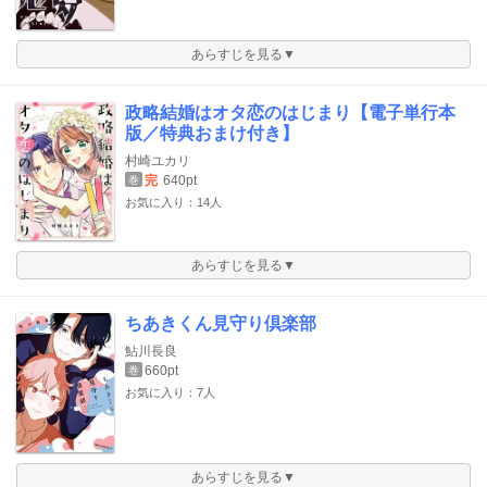
あらすじを見る▼
政略結婚はオタ恋のはじまり【電子単行本
版／特典おまけ付き】
村崎ユカリ
完
640pt
巻
お気に入り：14人
あらすじを見る▼
ちあきくん見守り倶楽部
鮎川長良
660pt
巻
お気に入り：7人
あらすじを見る▼