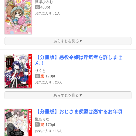
篠塚ひろむ
460pt
巻
お気に入り：1人
あらすじを見る▼
【分冊版】悪役令嬢は浮気者を許しませ
ん！
りくと
完
170pt
巻
お気に入り：20人
あらすじを見る▼
【分冊版】おじさま侯爵は恋するお年頃
飛鳥りな
完
170pt
巻
お気に入り：15人