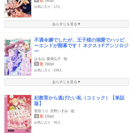
完
160pt
巻
お気に入り：17人
あらすじを見る▼
不遇令嬢でしたが、王子様の溺愛でハッピ
ーエンドが開幕です！ ネクストFアンソロジ
ー
はる山
夏海弘子
他
完
780pt
巻
お気に入り：239人
あらすじを見る▼
妃教育から逃げたい私（コミック）【単話
版】
菅田うり
沢野いずみ
他
完
100pt
巻
お気に入り：35人