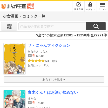
新規登録
ログイン
メニュー
少女漫画・コミック一覧
詳細
検索
"/全て"
の検索結果
12201～12250件/全22271件
ザ・にゃんフィクション
たなかふじもと
完
630pt
巻
5.0
（1件）
お気に入り：11人
あらすじを見る▼
青木くんとはお酒が飲めない
るかな
完
150pt
巻
お気に入り：179人