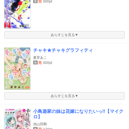
完
600pt
巻
あらすじを見る▼
チャキ★チャキグラフィティ
夏芽あこ
完
600pt
巻
あらすじを見る▼
小鳥遊家の妹は花嫁になりたいっ!!【マイク
ロ】
池山田剛