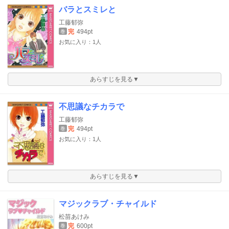
バラとスミレと
工藤郁弥
完
494pt
巻
お気に入り：1人
あらすじを見る▼
不思議なチカラで
工藤郁弥
完
494pt
巻
お気に入り：1人
あらすじを見る▼
マジックラブ・チャイルド
松苗あけみ
完
600pt
巻