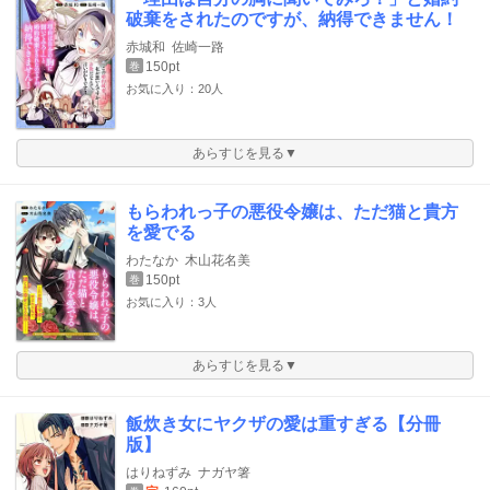
破棄をされたのですが、納得できません！
赤城和
佐崎一路
150pt
巻
お気に入り：20人
あらすじを見る▼
もらわれっ子の悪役令嬢は、ただ猫と貴方
を愛でる
わたなか
木山花名美
150pt
巻
お気に入り：3人
あらすじを見る▼
飯炊き女にヤクザの愛は重すぎる【分冊
版】
はりねずみ
ナガヤ箸