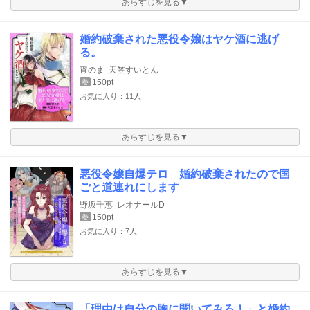
あらすじを見る▼
婚約破棄された悪役令嬢はヤケ酒に逃げ
る。
宵のま
天笠すいとん
150pt
巻
お気に入り：11人
あらすじを見る▼
悪役令嬢自爆テロ 婚約破棄されたので国
ごと道連れにします
野坂千惠
レオナールD
150pt
巻
お気に入り：7人
あらすじを見る▼
「理由は自分の胸に聞いてみろ！」と婚約