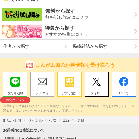
無料から探す
無料試し読みはコチラ
特集から探す
おすすめ特集はコチラ
作者から探す
掲載雑誌から探す
まんが王国のお得情報を受け取ろう
友だち追加
メルマガ
アプリ通知
フォロー
いいね
限定クーポン
※通知する情報およびタイミングが異なりますので、併せて受け取ることをお勧めします。 ※
通知をしないキャンペーンもあります。ご了承ください。
まんが王国
ジャンル
少女
232ページ目
お得感No.1表記について
「電子コミックサービスに関するアンケート」