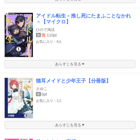
アイドル転生－推し死にたまふことなかれ
－【マイクロ】
ひので淘汰
完
110pt
巻
お気に入り：9人
あらすじを見る▼
猫耳メイドと少年王子【分冊版】
さゆこ
0pt
巻
お気に入り：1人
あらすじを見る▼