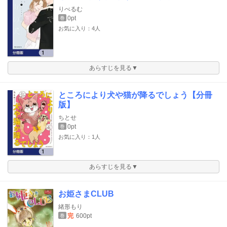
りべるむ
0pt
巻
お気に入り：4人
あらすじを見る▼
ところにより犬や猫が降るでしょう【分冊
版】
ちとせ
0pt
巻
お気に入り：1人
あらすじを見る▼
お姫さまCLUB
緒形もり
完
600pt
巻