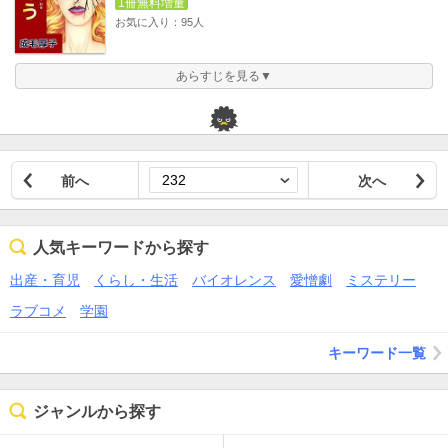
1冊無料増量
お気に入り：95人
あらすじを見る▼
前へ
次へ
人気キーワードから探す
出産・育児
くらし・生活
バイオレンス
愛憎劇
ミステリー
ラブコメ
学園
キーワード一覧
ジャンルから探す