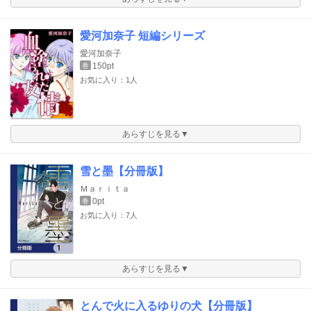
愛河加奈子 短編シリーズ
愛河加奈子
150pt
巻
お気に入り：1人
あらすじを見る▼
雪と墨【分冊版】
Ｍａｒｉｔａ
0pt
巻
お気に入り：7人
あらすじを見る▼
とんで火に入るゆりの犬【分冊版】