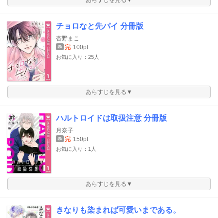
チョロなと先パイ 分冊版
杏野まこ
完
100pt
巻
お気に入り：25人
あらすじを見る▼
ハルトロイドは取扱注意 分冊版
月奈子
完
150pt
巻
お気に入り：1人
あらすじを見る▼
きなりも染まれば可愛いまである。