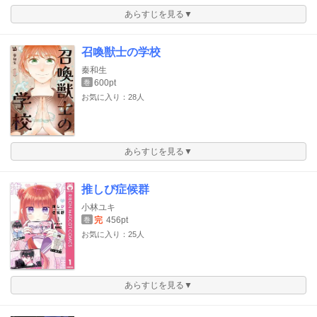
あらすじを見る▼
召喚獣士の学校
秦和生
600pt
巻
お気に入り：28人
あらすじを見る▼
推しぴ症候群
小林ユキ
完
456pt
巻
お気に入り：25人
あらすじを見る▼