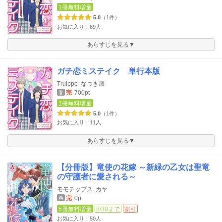
1冊無料増量
5.0
（1件）
お気に入り：69人
あらすじを見る▼
ガチ恋ミステイク 単行本版
Trulppe
なつき凛
完
700pt
巻
1冊無料増量
5.0
（1件）
お気に入り：11人
あらすじを見る▼
【分冊版】竜使の花嫁 ～新緑の乙女は聖竜
の守護者に愛される～
モモチップス
カヤ
完
0pt
巻
5冊無料増量
8/30まで
割引
お気に入り：50人