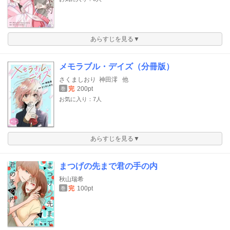
あらすじを見る▼
メモラブル・デイズ（分冊版）
さくましおり
神田澪
他
完
200pt
巻
お気に入り：7人
あらすじを見る▼
まつげの先まで君の手の内
秋山瑞希
完
100pt
巻