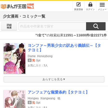
新規登録
ログイン
メニュー
少女漫画・コミック一覧
詳細
検索
"/全て"
の検索結果
11551～11600件/全22271件
ヨンファ～男装少女の訳あり義賊伝～【タ
テヨミ】
Dame
Honeybong
完
0pt
巻
お気に入り：3人
あらすじを見る▼
アンフェアな寵愛条約【タテヨミ】
Hongwu
Xiangwang
他
完
0pt
巻
お気に入り：8人