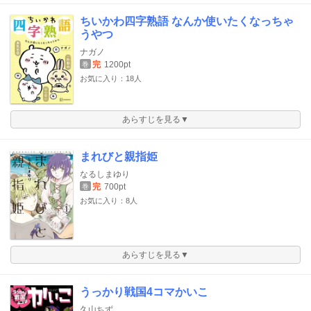
ちいかわ四字熟語 なんか使いたくなっちゃ
うやつ
ナガノ
完
1200pt
巻
お気に入り：18人
あらすじを見る▼
まれびと親指姫
なるしまゆり
完
700pt
巻
お気に入り：8人
あらすじを見る▼
うっかり戦国4コマかいこ
久山ちず