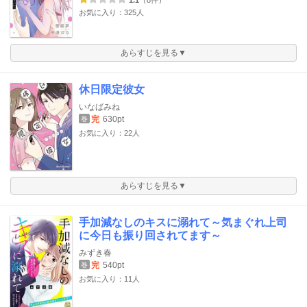
1.1
（8件）
お気に入り：325人
あらすじを見る▼
休日限定彼女
いなばみね
完
630pt
巻
お気に入り：22人
あらすじを見る▼
手加減なしのキスに溺れて～気まぐれ上司
に今日も振り回されてます～
みずき春
完
540pt
巻
お気に入り：11人