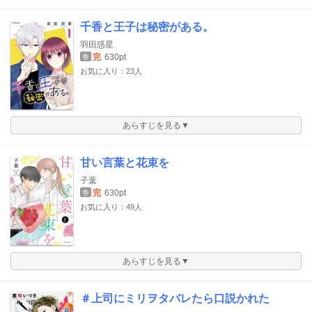
千香と王子は秘密がある。
羽田惑星
完
630pt
巻
お気に入り：23人
あらすじを見る▼
甘い言葉と花束を
子葉
完
630pt
巻
お気に入り：49人
あらすじを見る▼
＃上司にミリヲタバレたら口説かれた