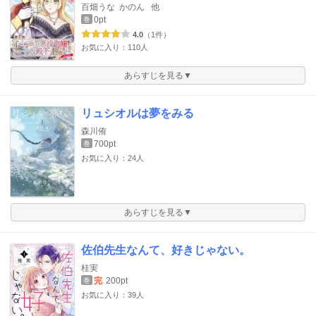
百畑うな
かのん
他
0pt
巻
4.0
（1件）
お気に入り：110人
あらすじを見る▼
リュシオルは夢をみる
森川侑
700pt
巻
お気に入り：24人
あらすじを見る▼
佐伯先生なんて、好きじゃない。
桂実
完
200pt
巻
お気に入り：39人