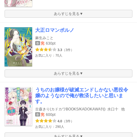
あらすじを見る▼
大正ロマンポルノ
麻生みこと
完
630pt
巻
3.3
（3件）
お気に入り：70人
あらすじを見る▼
うちのお嬢様が破滅エンドしかない悪役令
嬢のようなので俺が救済したいと思いま
す。
古森きり(カドカワBOOKS/KADOKAWA刊)
水口十
他
完
600pt
巻
4.0
（3件）
お気に入り：290人
あらすじを見る▼