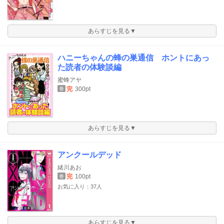
あらすじを見る▼
ハニーちゃんの蜂の巣通信 ホントにあっ
た読者の体験談編
蜜蜂アヤ
完
300pt
巻
あらすじを見る▼
アンクールデッド
緒川あお
完
100pt
巻
お気に入り：37人
あらすじを見る▼