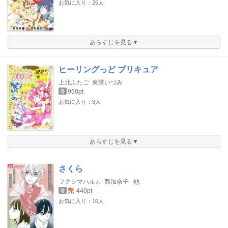
お気に入り：25人
あらすじを見る▼
ヒーリングっど プリキュア
上北ふたご
東堂いづみ
950pt
巻
お気に入り：3人
あらすじを見る▼
さくら
フクシマハルカ
西加奈子
他
完
440pt
巻
お気に入り：10人