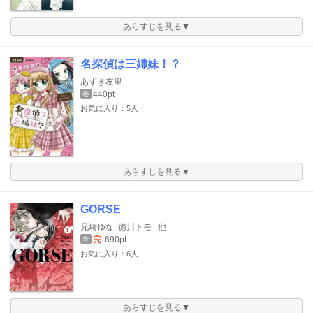
あらすじを見る▼
名探偵は三姉妹！？
あずき友里
440pt
巻
お気に入り：5人
あらすじを見る▼
GORSE
兄崎ゆな
徳川トモ
他
完
690pt
巻
お気に入り：6人
あらすじを見る▼