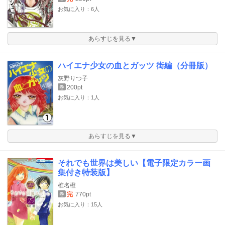
お気に入り：6人
あらすじを見る▼
ハイエナ少女の血とガッツ 街編（分冊版）
灰野りつ子
200pt
巻
お気に入り：1人
あらすじを見る▼
それでも世界は美しい【電子限定カラー画
集付き特装版】
椎名橙
完
770pt
巻
お気に入り：15人