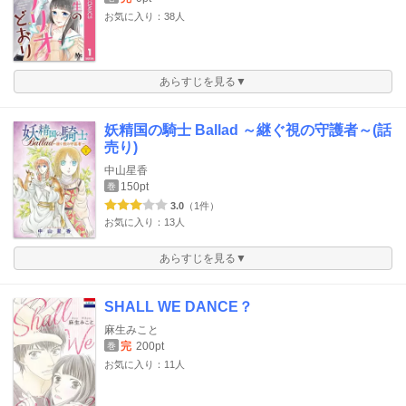
お気に入り：38人
あらすじを見る▼
妖精国の騎士 Ballad ～継ぐ視の守護者～(話
売り)
中山星香
150pt
巻
3.0
（1件）
お気に入り：13人
あらすじを見る▼
SHALL WE DANCE？
麻生みこと
完
200pt
巻
お気に入り：11人