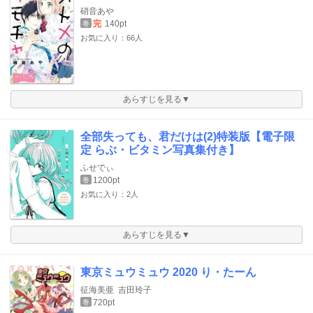
硝音あや
完
140pt
巻
お気に入り：66人
あらすじを見る▼
全部失っても、君だけは(2)特装版【電子限
定 らぶ・ビタミン写真集付き】
ふせでぃ
1200pt
巻
お気に入り：2人
あらすじを見る▼
東京ミュウミュウ 2020 り・たーん
征海美亜
吉田玲子
720pt
巻