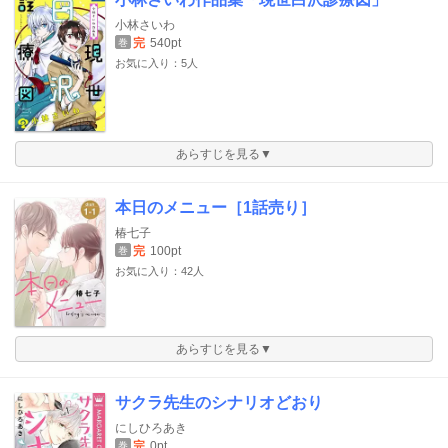
小林さいわ
完
540pt
巻
お気に入り：5人
あらすじを見る▼
本日のメニュー［1話売り］
椿七子
完
100pt
巻
お気に入り：42人
あらすじを見る▼
サクラ先生のシナリオどおり
にしひろあき
完
0pt
巻