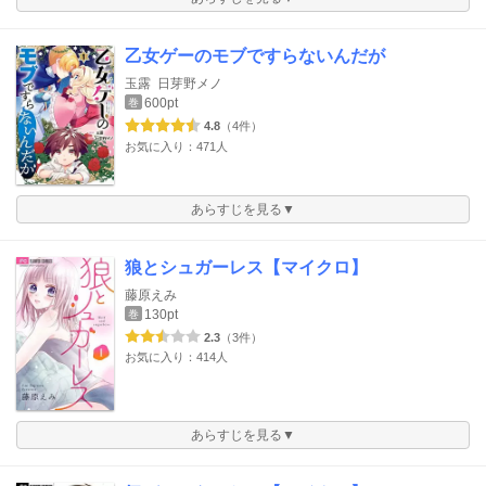
乙女ゲーのモブですらないんだが
玉露
日芽野メノ
600pt
巻
4.8
（4件）
お気に入り：471人
あらすじを見る▼
狼とシュガーレス【マイクロ】
藤原えみ
130pt
巻
2.3
（3件）
お気に入り：414人
あらすじを見る▼