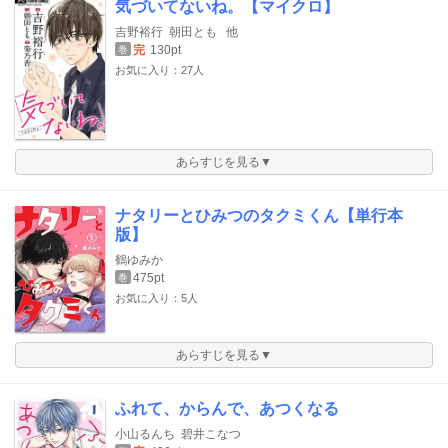
気づいてないね。【マイクロ】
吉野裕行
朝田とも
他
完
130pt
巻
お気に入り：27人
あらすじを見る▼
ナタリーとひみつのタクミくん【単行本
版】
鶴ゆみか
475pt
巻
お気に入り：5人
あらすじを見る▼
ふれて、からんで、あつくなる
小山るんち
碧井こなつ