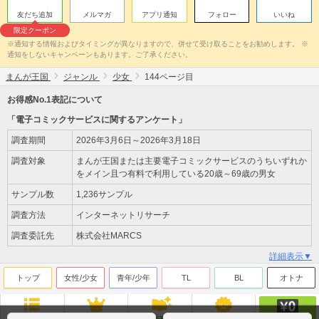
友だち追加
メルマガ
アプリ通知
フォロー
いいね
限定クーポン
※通知する情報およびタイミングが異なりますので、併せて受け取ることをお勧めします。 ※
通知をしないキャンペーンもあります。ご了承ください。
まんが王国
ジャンル
少女
144ページ目
お得感No.1表記について
「電子コミックサービスに関するアンケート」
調査期間
2026年3月6日～2026年3月18日
調査対象
まんが王国または主要電子コミックサービスのうちいずれか
をメイン且つ有料で利用している20歳～69歳の男女
サンプル数
1,236サンプル
調査方法
インターネットリサーチ
調査委託先
株式会社MARCS
詳細表示▼
トップ
女性/少女
青年/少年
TL
BL
オトナ
無料