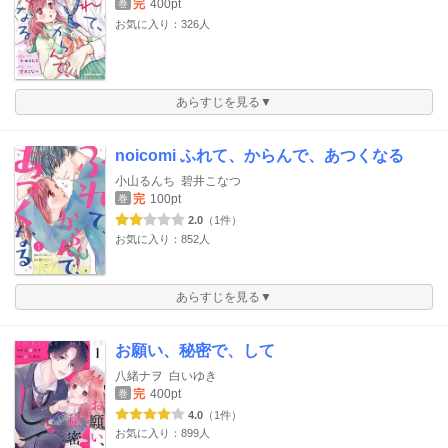
完
400pt
巻
お気に入り：326人
あらすじを見る▼
noicomi ふれて、からんで、あつくなる
小山るんち
碧井こなつ
完
100pt
巻
2.0
（1件）
お気に入り：852人
あらすじを見る▼
お願い、秘密で、して
八緒ナヲ
白いゆき
完
400pt
巻
4.0
（1件）
お気に入り：899人