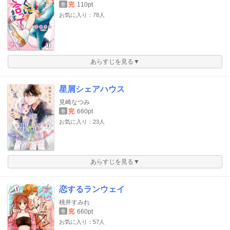
完
110pt
巻
お気に入り：78人
あらすじを見る▼
星屑シェアハウス
見崎なつみ
完
660pt
巻
お気に入り：23人
あらすじを見る▼
恋するランウェイ
桃井すみれ
完
660pt
巻
お気に入り：57人