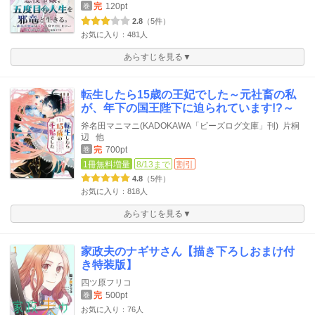
完
120pt
巻
2.8
（5件）
お気に入り：481人
あらすじを見る▼
転生したら15歳の王妃でした～元社畜の私
が、年下の国王陛下に迫られています!?～
斧名田マニマニ(KADOKAWA「ビーズログ文庫」刊)
片桐
辺
他
完
700pt
巻
1冊無料増量
8/13まで
割引
4.8
（5件）
お気に入り：818人
あらすじを見る▼
家政夫のナギサさん【描き下ろしおまけ付
き特装版】
四ツ原フリコ
完
500pt
巻
お気に入り：76人