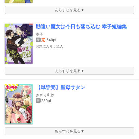
あらすじを見る▼
勘違い魔女は今日も落ち込む-幸子短編集-
幸子
完
540pt
巻
お気に入り：11人
あらすじを見る▼
【単話売】聖母サタン
さぎり和紗
230pt
巻
あらすじを見る▼