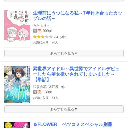
生理前にうつになる私～7年付き合ったカッ
プルの話～
みたありさ
完
909pt
巻
2.3
（3件）
お気に入り：26人
あらすじを見る▼
異世界アイドル～異世界でアイドルデビュ
ーしたら聖女扱いされてしまいました～
【単話】
和泉杏花
近江谷
他
完
130pt
巻
お気に入り：31人
あらすじを見る▼
＆FLOWER ベツコミスペシャル別冊