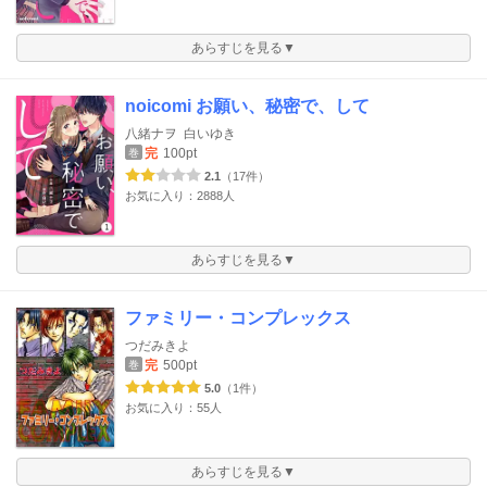
あらすじを見る▼
noicomi お願い、秘密で、して
八緒ナヲ
白いゆき
完
100pt
巻
2.1
（17件）
お気に入り：2888人
あらすじを見る▼
ファミリー・コンプレックス
つだみきよ
完
500pt
巻
5.0
（1件）
お気に入り：55人
あらすじを見る▼