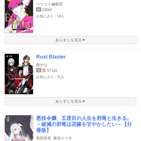
ベツコミ編集部
200pt
巻
お気に入り：19人
あらすじを見る▼
Rust Blaster
枢やな
完
571pt
巻
お気に入り：31人
あらすじを見る▼
悪役令嬢、五度目の人生を邪竜と生きる。
－破滅の邪竜は花嫁を甘やかしたい－【分
冊版】
島田莉音
東弥イツキ