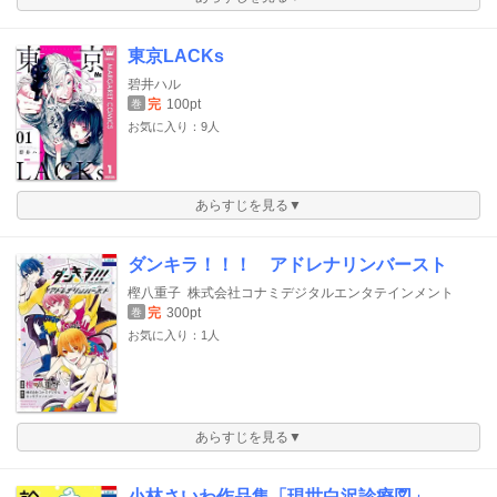
東京LACKs
碧井ハル
完
100pt
巻
お気に入り：9人
あらすじを見る▼
ダンキラ！！！ アドレナリンバースト
樫八重子
株式会社コナミデジタルエンタテインメント
完
300pt
巻
お気に入り：1人
あらすじを見る▼
小林さいわ作品集「現世白沢診療図」