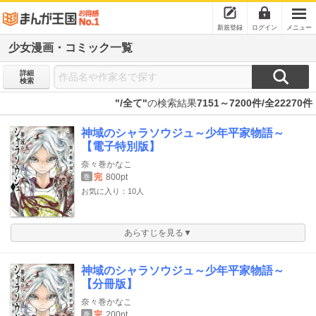
新規登録
ログイン
メニュー
少女漫画・コミック一覧
詳細
検索
"/全て"
の検索結果
7151～7200件/全22270件
神域のシャラソウジュ～少年平家物語～
【電子特別版】
奈々巻かなこ
完
800pt
巻
お気に入り：10人
あらすじを見る▼
神域のシャラソウジュ～少年平家物語～
【分冊版】
奈々巻かなこ
完
200pt
巻