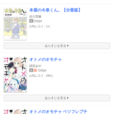
本屋の今泉くん。【分冊版】
佐久間薫
200pt
巻
お気に入り：2人
あらすじを見る▼
オトメのオモチャ
硝音あや
完
540pt
巻
お気に入り：286人
あらすじを見る▼
オトメのオモチャ ベツフレプチ