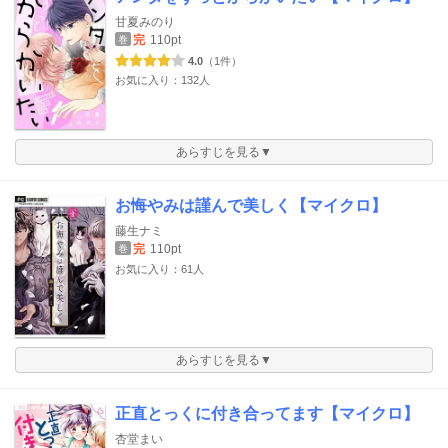
甘夏みのり
完
110pt
巻
4.0
（1件）
お気に入り：132人
あらすじを見る▼
お悔やみは謹んで美しく【マイクロ】
藤生ナミ
完
110pt
巻
お気に入り：61人
あらすじを見る▼
正直とっくに付き合ってます【マイクロ】
杏堂まい