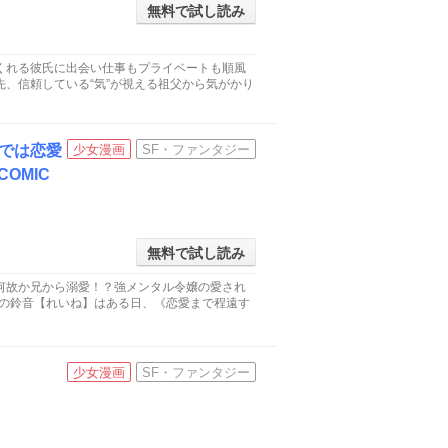
無料で試し読み
くれる彼氏に出会い仕事もプライベートも順風
、信頼している“気”が視える祖父から気がかり
では恋愛
少女漫画
SF・ファンタジー
OMIC
無料で試し読み
何故か兄から溺愛！？強メンタル令嬢の愛され
Lの鈴音【れいね】はある日、《恋愛まで程遠す
少女漫画
SF・ファンタジー