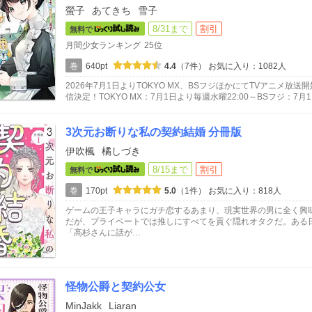
螢子
あてきち
雪子
8/31まで
割引
無料で
月間少女ランキング
25位
巻
640pt
4.4
（7件）
お気に入り：1082人
2026年7月1日よりTOKYO MX、BSフジほかにてTVアニメ放
信決定！TOKYO MX：7月1日より毎週水曜22:00～BSフジ：7月
3次元お断りな私の契約結婚 分冊版
伊吹楓
橘しづき
8/15まで
割引
無料で
巻
170pt
5.0
（1件）
お気に入り：818人
ゲームの王子キャラにガチ恋するあまり、現実世界の男に全く興
だが、プライベートでは推しにすべてを貢ぐ隠れオタクだ。ある
「高杉さんに話が…
怪物公爵と契約公女
MinJakk
Liaran