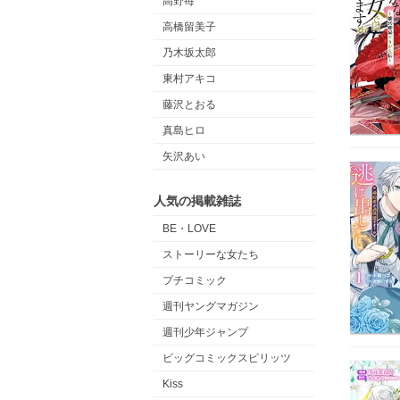
高野苺
高橋留美子
乃木坂太郎
東村アキコ
藤沢とおる
真島ヒロ
矢沢あい
人気の掲載雑誌
BE・LOVE
ストーリーな女たち
プチコミック
週刊ヤングマガジン
週刊少年ジャンプ
ビッグコミックスピリッツ
Kiss