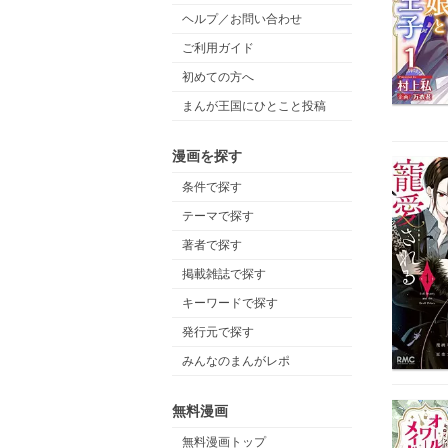
ヘルプ／お問い合わせ
ご利用ガイド
初めての方へ
まんが王国にひとこと投稿
漫画を探す
条件で探す
テーマで探す
著者で探す
掲載雑誌で探す
キーワードで探す
発行元で探す
みんなのまんがレポ
無料漫画
無料漫画トップ