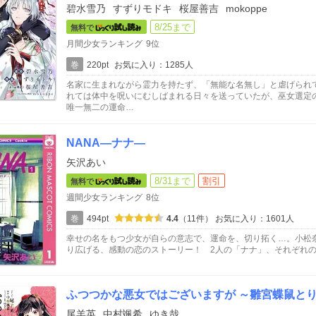
碧水雪乃
すずりモドキ
桜屋善吉
mokoppe
8/25まで
無料で
月間少女ランキング
9位
巻
220pt
お気に入り：1285人
名家に生まれながら霊力を持たず、「無能な名無し」と虐げられ
れては体中を呪いにむしばまれる日々を送っていたが、巫女選定
唯一無二の運命…
NANA―ナナ―
矢沢あい
8/31まで
割引
無料で
週間少女ランキング
8位
巻
494pt
4.4
（11件）
お気に入り：1601人
幸せの名をもつ少女が自らの意志で、運命を、切り拓く…。小松
り広げる、感動の恋のストーリー！ 2人の「ナナ」、それぞれ
ふつつかな悪女ではございますが ～雛宮蝶鼠と
尾羊英
中村颯希
ゆき哉