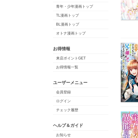
青年・少年漫画トップ
TL漫画トップ
BL漫画トップ
オトナ漫画トップ
お得情報
来店ポイントGET
お得情報一覧
ユーザーメニュー
会員登録
ログイン
チェック履歴
ヘルプ＆ガイド
お知らせ