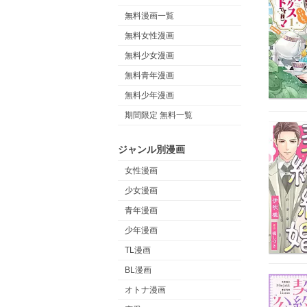
無料漫画一覧
無料女性漫画
無料少女漫画
無料青年漫画
無料少年漫画
期間限定 無料一覧
ジャンル別漫画
女性漫画
少女漫画
青年漫画
少年漫画
TL漫画
BL漫画
オトナ漫画