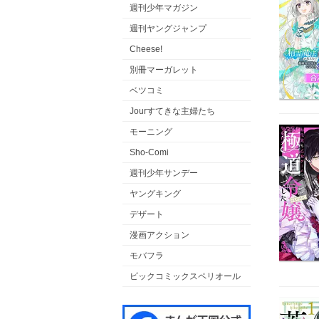
週刊少年マガジン
週刊ヤングジャンプ
Cheese!
別冊マーガレット
ベツコミ
Jourすてきな主婦たち
モーニング
Sho-Comi
週刊少年サンデー
ヤングキング
デザート
漫画アクション
モバフラ
ビックコミックスペリオール