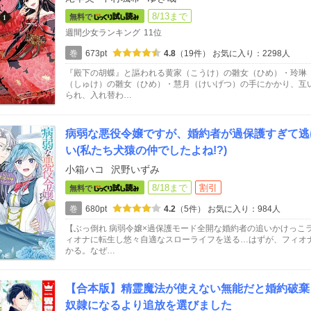
8/13まで
無料で
週間少女ランキング
11位
巻
673pt
4.8
（19件）
お気に入り：2298人
『殿下の胡蝶』と謳われる黄家（こうけ）の雛女（ひめ）・玲琳
（しゅけ）の雛女（ひめ）・慧月（けいげつ）の手にかかり、互
られ、入れ替わ…
病弱な悪役令嬢ですが、婚約者が過保護すぎて逃
い(私たち犬猿の仲でしたよね!?)
小箱ハコ
沢野いずみ
8/18まで
割引
無料で
巻
680pt
4.2
（5件）
お気に入り：984人
【ぶっ倒れ 病弱令嬢×過保護モード全開な婚約者の追いかけっこ
ィオナに転生し悠々自適なスローライフを送る…はずが、フィオ
かる。なぜ…
【合本版】精霊魔法が使えない無能だと婚約破棄
奴隷になるより追放を選びました