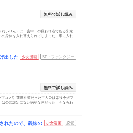
無料で試し読み
（れいりん）は、宮中一の嫌われ者である朱家
いの身体を入れ替えられてしまった。牢に入れ
げ出した
少女漫画
SF・ファンタジー
無料で試し読み
ラブコメ!】前世社畜だった主人公は悪役令嬢フ
ナは公式設定にない病弱な体だった！今ならわ
されたので、義妹の
少女漫画
恋愛