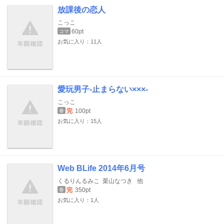
放課後の恋人
こっこ
60pt
コマ
お気に入り：11人
愛玩男子-止まらない×××-
こっこ
完
100pt
巻
お気に入り：15人
Web BLife 2014年6月号
くるりんるみこ
栗山なつき
他
完
350pt
巻
お気に入り：1人