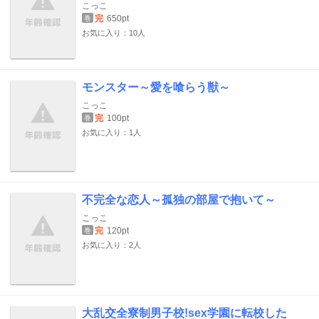
こっこ
完
650pt
巻
お気に入り：10人
モンスター～愛を喰らう獣～
こっこ
完
100pt
巻
お気に入り：1人
不完全な恋人～孤独の部屋で抱いて～
こっこ
完
120pt
巻
お気に入り：2人
大乱交全寮制男子校!sex学園に転校した