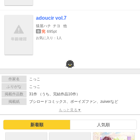
adoucir vol.7
猿屋ハチ
チヨ
他
完
695pt
巻
お気に入り：1人
作家名
こっこ
ふりがな
こっこ
掲載作品数
31作 （うち、完結作品10作）
掲載紙
ブシロードコミックス、ボーイズファン、zuiverなど
もっと見る▼
新着順
人気順