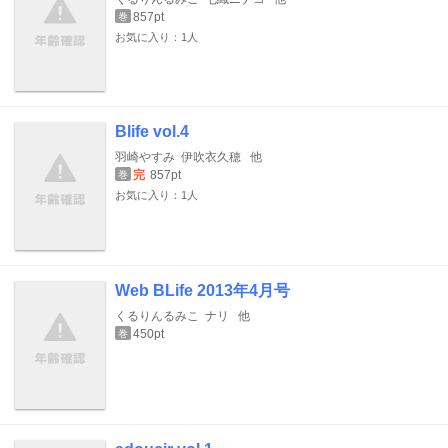
857pt
巻
お気に入り：1人
Blife vol.4
羽崎やすみ
伊吹衣久穂
他
完
857pt
巻
お気に入り：1人
Web BLife 2013年4月号
くるりんるみこ
ナリ
他
450pt
巻