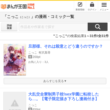
新規登録
ログイン
メニュー
「こっこ
」の漫画・コミック一覧
（こっこ）
詳細
検索
"こっこ"
の検索結果
1～31件/全31件
旦那様、それは殺意とどう違うのですか？
こっこ
有沢真尋
200pt
巻
お気に入り：3人
あらすじを見る▼
大乱交全寮制男子校!sex学園に転校した
ら…。【電子限定描き下ろし漫画付き】
こっこ
650pt
巻