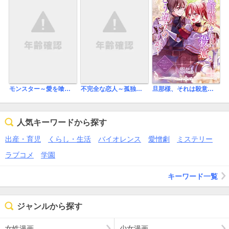
モンスター～愛を喰らう獣～
不完全な恋人～孤独の部屋で抱いて～
旦那様、それは殺意とどう違うのですか？
人気キーワードから探す
出産・育児
くらし・生活
バイオレンス
愛憎劇
ミステリー
ラブコメ
学園
キーワード一覧
ジャンルから探す
女性漫画
少女漫画