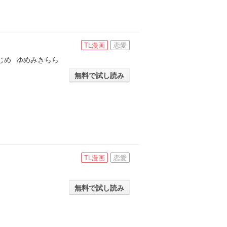
TL漫画
恋愛
じめ
ゆめみきらら
無料で試し読み
TL漫画
恋愛
無料で試し読み