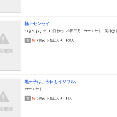
極上センセイ
つきのおまめ
山口ねね
小田三月
カナエサト
美神は
巻
完
730pt
お気に入り：100人
黒王子は、今日もイジワル。
カナエサト
巻
完
680pt
お気に入り：19人