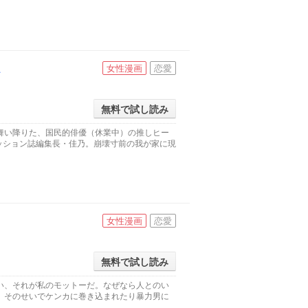
ス
女性漫画
恋愛
無料で試し読み
舞い降りた、国民的俳優（休業中）の推しヒー
ッション誌編集長・佳乃。崩壊寸前の我が家に現
女性漫画
恋愛
無料で試し読み
い、それが私のモットーだ。なぜなら人とのい
、そのせいでケンカに巻き込まれたり暴力男に