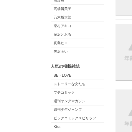
高野苺
高橋留美子
乃木坂太郎
東村アキコ
藤沢とおる
真島ヒロ
矢沢あい
人気の掲載雑誌
BE・LOVE
ストーリーな女たち
プチコミック
週刊ヤングマガジン
週刊少年ジャンプ
ビッグコミックスピリッツ
Kiss