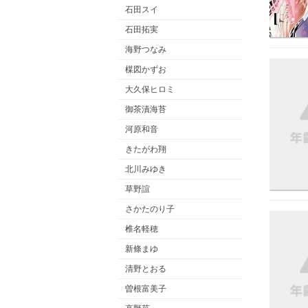
石田スイ
石田拓実
海野つなみ
楳図かずお
大久保ヒロミ
御茶漬海苔
河原和音
きたがわ翔
北川みゆき
草野誼
さかたのり子
椎名軽穂
新條まゆ
清野とおる
曽根富美子