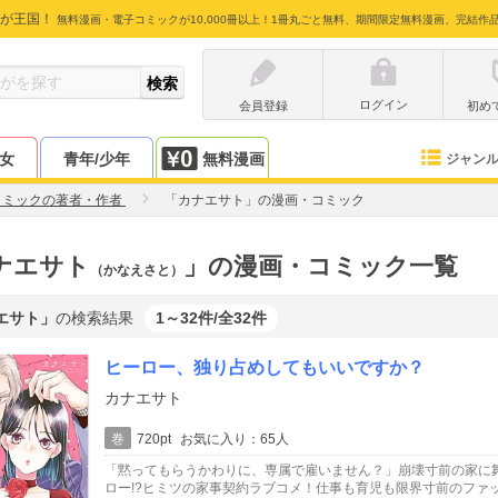
が王国！
無料漫画・電子コミックが10,000冊以上！1冊丸ごと無料、期間限定無料漫画、完結作
ログイン
会員登録
初め
少女
青年/少年
無料漫画
ジャン
コミックの著者・作者
「カナエサト」の漫画・コミック
ナエサト
」の漫画・コミック一覧
（かなえさと）
エサト」
の検索結果
1～32件/全32件
ヒーロー、独り占めしてもいいですか？
カナエサト
巻
720pt
お気に入り：65人
「黙ってもらうかわりに、専属で雇いません？」崩壊寸前の家に
ロー!?ヒミツの家事契約ラブコメ！仕事も育児も限界寸前のファ