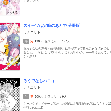
するソワレ】…
スイーツは定時のあとで 分冊版
カナエサト
巻
完
190pt
お気に入り：174人
お菓子会社の課長・藤崎麗香。仕事がデキて超絶美女な彼女のヒミ
ること。「私はこれでいいし、これがいいの」――そう思ってい
が大接近!…
ろくでなしハニィ
カナエサト
巻
完
200pt
お気に入り：9人
ケーハクでサイテーな私たちの関係…!!養護教諭の私はもうすぐ
年頃なのに…!?