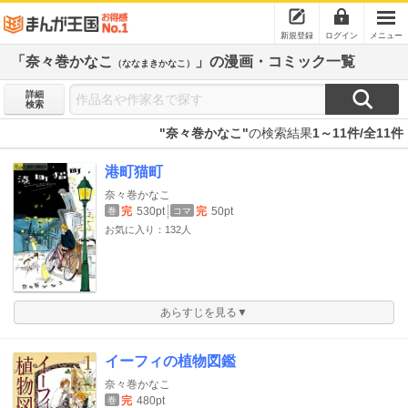
新規登録
ログイン
メニュー
「奈々巻かなこ
」の漫画・コミック一覧
（ななまきかなこ）
詳細
検索
"奈々巻かなこ"
の検索結果
1～11件/全11件
港町猫町
奈々巻かなこ
完
530pt
完
50pt
巻
コマ
お気に入り：132人
あらすじを見る▼
イーフィの植物図鑑
奈々巻かなこ
完
480pt
巻