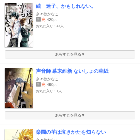
続 迷子、かもしれない。
奈々巻かなこ
完
420pt
巻
お気に入り：47人
あらすじを見る▼
声音師 幕末維新 ないしょの草紙
奈々巻かなこ
完
490pt
巻
お気に入り：1人
あらすじを見る▼
楽園の羊は泣きかたを知らない
奈々巻かなこ