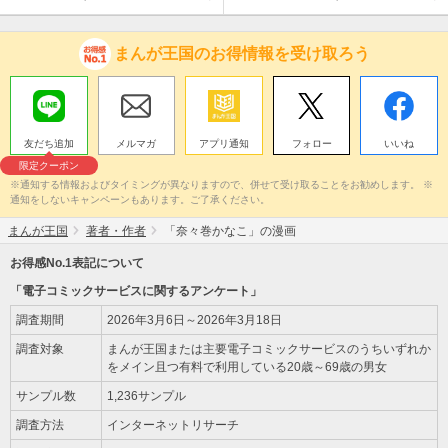
まんが王国のお得情報を受け取ろう
友だち追加
メルマガ
アプリ通知
フォロー
いいね
限定クーポン
※通知する情報およびタイミングが異なりますので、併せて受け取ることをお勧めします。 ※
通知をしないキャンペーンもあります。ご了承ください。
まんが王国
著者・作者
「奈々巻かなこ」の漫画
お得感No.1表記について
「電子コミックサービスに関するアンケート」
調査期間
2026年3月6日～2026年3月18日
調査対象
まんが王国または主要電子コミックサービスのうちいずれか
をメイン且つ有料で利用している20歳～69歳の男女
サンプル数
1,236サンプル
調査方法
インターネットリサーチ