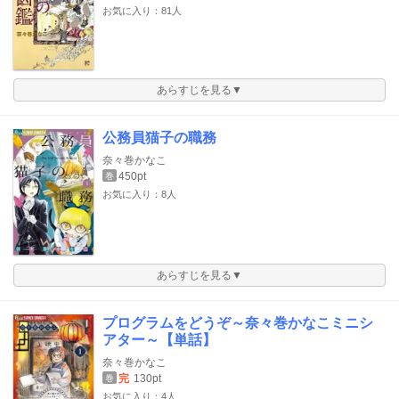
お気に入り：81人
あらすじを見る▼
公務員猫子の職務
奈々巻かなこ
450pt
巻
お気に入り：8人
あらすじを見る▼
プログラムをどうぞ～奈々巻かなこミニシ
アター～【単話】
奈々巻かなこ
完
130pt
巻
お気に入り：4人