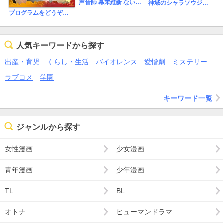
声音師 幕末維新 ないしょの草紙
神域のシャラソウジュ～少年平家物語～【電子特別版】
プログラムをどうぞ～奈々巻かなこミニシアター～【単話】
人気キーワードから探す
出産・育児
くらし・生活
バイオレンス
愛憎劇
ミステリー
ラブコメ
学園
キーワード一覧
ジャンルから探す
女性漫画
少女漫画
青年漫画
少年漫画
TL
BL
オトナ
ヒューマンドラマ