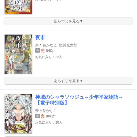
あらすじを見る▼
夜市
奈々巻かなこ
恒川光太郎
完
640pt
巻
お気に入り：22人
あらすじを見る▼
神域のシャラソウジュ～少年平家物語～
【電子特別版】
奈々巻かなこ
完
800pt
巻
お気に入り：10人