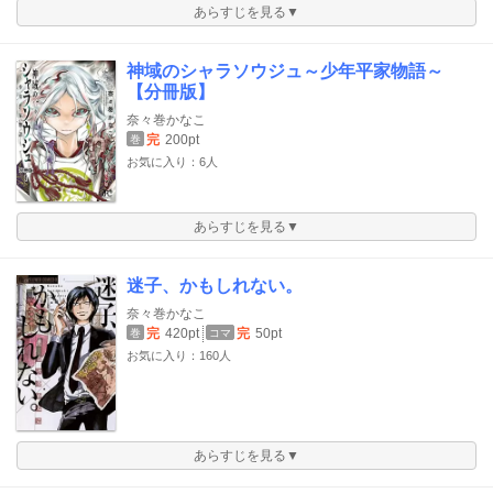
あらすじを見る▼
神域のシャラソウジュ～少年平家物語～
【分冊版】
奈々巻かなこ
完
200pt
巻
お気に入り：6人
あらすじを見る▼
迷子、かもしれない。
奈々巻かなこ
完
420pt
完
50pt
巻
コマ
お気に入り：160人
あらすじを見る▼