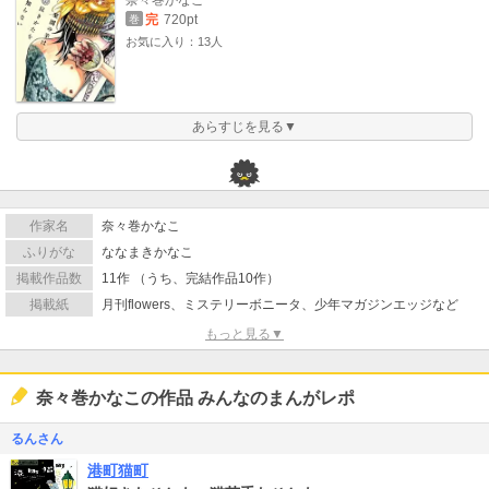
完
720pt
巻
お気に入り：13人
あらすじを見る▼
作家名
奈々巻かなこ
ふりがな
ななまきかなこ
掲載作品数
11作 （うち、完結作品10作）
掲載紙
月刊flowers、ミステリーボニータ、少年マガジンエッジなど
もっと見る▼
奈々巻かなこの作品 みんなのまんがレポ
るんさん
港町猫町