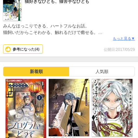
猫好きなひとも、猫苦手なひとも
みんなほっこりできる、ハートフルなお話。
猫飼いだからこそわかる、触れるだけで癒せる。
猫ってそういう生き物。
もっと見る▼
参考になった(
4
)
公開日:2017/05/29
新着順
人気順