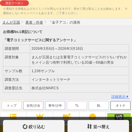
限定クーポン
※通知する情報およびタイミングが異なりますので、併せて受け取ることをお勧めします。 ※
通知をしないキャンペーンもあります。ご了承ください。
まんが王国
著者・作者
「金子アコ」の漫画
お得感No.1表記について
「電子コミックサービスに関するアンケート」
調査期間
2026年3月6日～2026年3月18日
調査対象
まんが王国または主要電子コミックサービスのうちいずれか
をメイン且つ有料で利用している20歳～69歳の男女
サンプル数
1,236サンプル
調査方法
インターネットリサーチ
調査委託先
株式会社MARCS
詳細表示▼
トップ
女性/少女
青年/少年
TL
BL
オトナ
無料
ジャンル
ランキング
新刊
来店ﾎﾟｲﾝﾄ
絞り込む
並べ替え
Copyright(c)Beaglee Inc. All Rights Reserved.