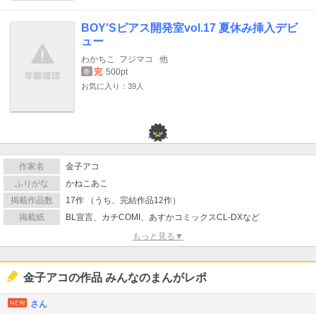
BOY'Sピアス開発室vol.17 夏休み挿入デビ
ュー
わかちこ
フジマコ
他
完
500pt
巻
お気に入り：39人
作家名
金子アコ
ふりがな
かねこあこ
掲載作品数
17作 （うち、完結作品12作）
掲載紙
BL宣言、カチCOMI、あすかコミックスCL-DXなど
もっと見る▼
金子アコの作品 みんなのまんがレポ
さん