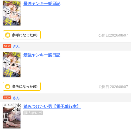
最強ヤンキー躾日記
参考になった(
0
)
公開日:2026/08/07
さん
最強ヤンキー躾日記
参考になった(
0
)
公開日:2026/08/07
さん
踏みつけたい男【電子単行本】
購入者レポ