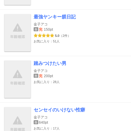
最強ヤンキー躾日記
金子アコ
完
150pt
巻
5.0
（2件）
お気に入り：51人
踏みつけたい男
金子アコ
完
200pt
巻
お気に入り：28人
センセイのいけない性癖
金子アコ
640pt
巻
お気に入り：17人