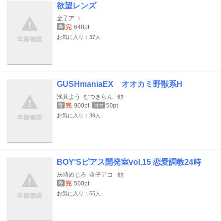
欲望レンズ
金子アコ
完
648pt
巻
お気に入り：37人
GUSHmaniaEX オオカミ野獣系H
浅見よう
むつきらん
他
完
900pt
50pt
巻
コマ
お気に入り：39人
BOY'Sピアス開発室vol.15 恋愛調教24時
灰崎めじろ
金子アコ
他
完
500pt
巻
お気に入り：55人