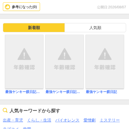
参考になった(
0
)
公開日:2026/08/07
新着順
人気順
最強ヤンキー躾日記【単行本版】
最強ヤンキー躾日記【合冊版】
最強ヤンキー躾日記
人気キーワードから探す
出産・育児
くらし・生活
バイオレンス
愛憎劇
ミステリー
ラブコメ
学園