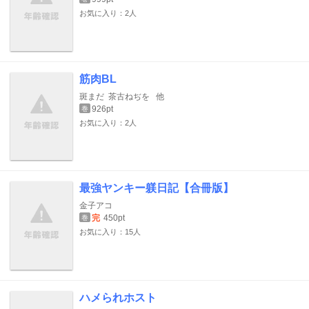
お気に入り：2人
筋肉BL
斑まだ
茶古ねぢを
他
926pt
巻
お気に入り：2人
最強ヤンキー躾日記【合冊版】
金子アコ
完
450pt
巻
お気に入り：15人
ハメられホスト