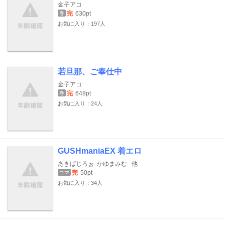
金子アコ
完
630pt
巻
お気に入り：197人
若旦那、ご奉仕中
金子アコ
完
648pt
巻
お気に入り：24人
GUSHmaniaEX 着エロ
あきばじろぉ
かゆまみむ
他
完
50pt
コマ
お気に入り：34人