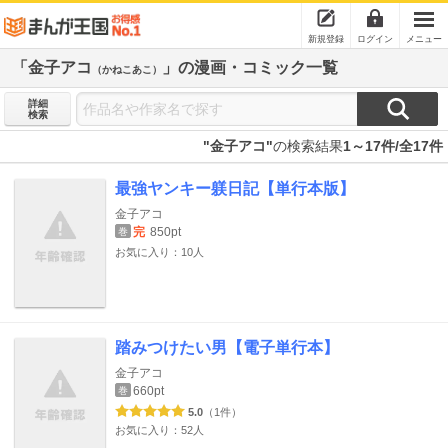
新規登録
ログイン
メニュー
「金子アコ
」の漫画・コミック一覧
（かねこあこ）
詳細
検索
"金子アコ"
の検索結果
1～17件/全17件
最強ヤンキー躾日記【単行本版】
金子アコ
完
850pt
巻
お気に入り：10人
踏みつけたい男【電子単行本】
金子アコ
660pt
巻
5.0
（1件）
お気に入り：52人