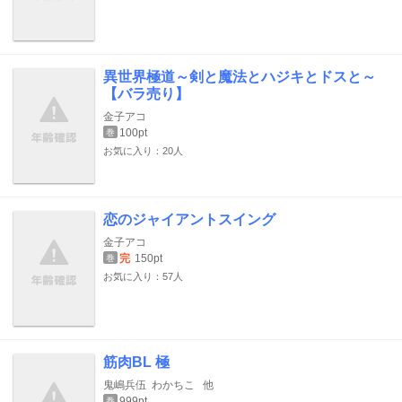
異世界極道～剣と魔法とハジキとドスと～
【バラ売り】
金子アコ
100pt
巻
お気に入り：20人
恋のジャイアントスイング
金子アコ
完
150pt
巻
お気に入り：57人
筋肉BL 極
鬼嶋兵伍
わかちこ
他
999pt
巻