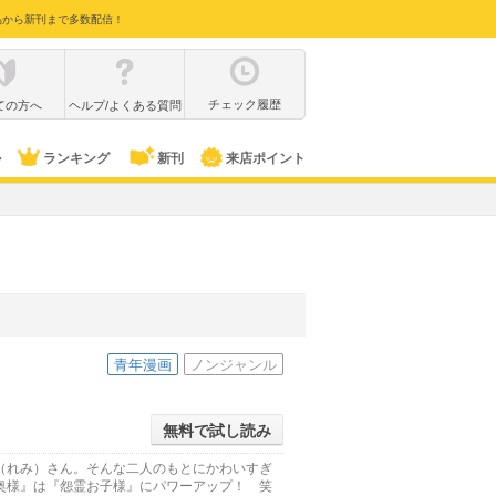
品から新刊まで多数配信！
チェック履歴
ての方へ
ヘルプ/よくある質問
ル
ランキング
新刊
来店ポイント
青年漫画
ノンジャンル
無料で試し読み
（れみ）さん。そんな二人のもとにかわいすぎ
奥様』は『怨霊お子様』にパワーアップ！ 笑