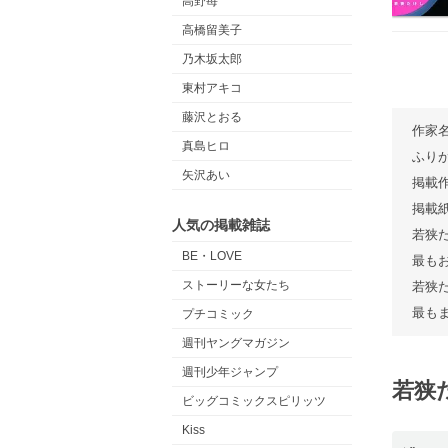
高野苺
高橋留美子
乃木坂太郎
東村アキコ
藤沢とおる
作家
真島ヒロ
ふり
矢沢あい
掲載
掲載
人気の掲載雑誌
若狭
BE・LOVE
最も
ストーリーな女たち
若狭
最も
プチコミック
週刊ヤングマガジン
週刊少年ジャンプ
若狭
ビッグコミックスピリッツ
Kiss