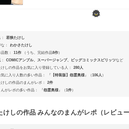
名：
若狭たけし
がな：
わかさたけし
作品数：
11作
（うち、完結作品
8作
）
紙：
COMICアンブル、スーパージャンプ、ビッグコミックスピリッツ
など
たけしの作品をお気に入り登録している人：
280人
お気に入り人数の多い作品：
『
【特装版】怨霊奥様
』（
106人
）
たけしの作品のまんがレポ：
2件
まんがレポの多い作品：
『
怨霊奥様
』（
1件
）
たけしの作品 みんなのまんがレポ（レビュ