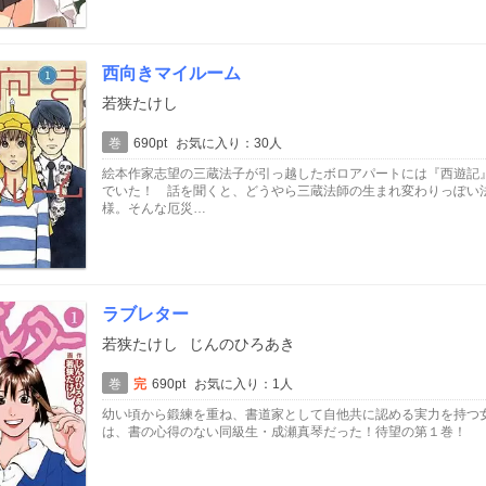
西向きマイルーム
若狭たけし
巻
690pt
お気に入り：30人
絵本作家志望の三蔵法子が引っ越したボロアパートには『西遊記
でいた！ 話を聞くと、どうやら三蔵法師の生まれ変わりっぽい
様。そんな厄災…
ラブレター
若狭たけし
じんのひろあき
巻
完
690pt
お気に入り：1人
幼い頃から鍛練を重ね、書道家として自他共に認める実力を持つ
は、書の心得のない同級生・成瀬真琴だった！待望の第１巻！