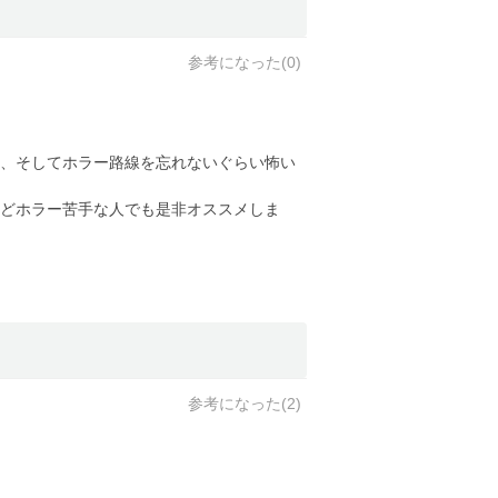
参考になった(
0
)
、そしてホラー路線を忘れないぐらい怖い
どホラー苦手な人でも是非オススメしま
参考になった(
2
)