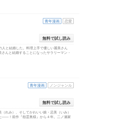
青年漫画
恋愛
無料で試し読み
の人と結婚した。料理上手で優しい麗美さん
美さんと結婚することになったサラリーマン・
青年漫画
ノンジャンル
無料で試し読み
美（れみ）、そしてかわいい娘・忌美（いみ）
た――！前作『怨霊奥様』から４年。二ノ瀬家