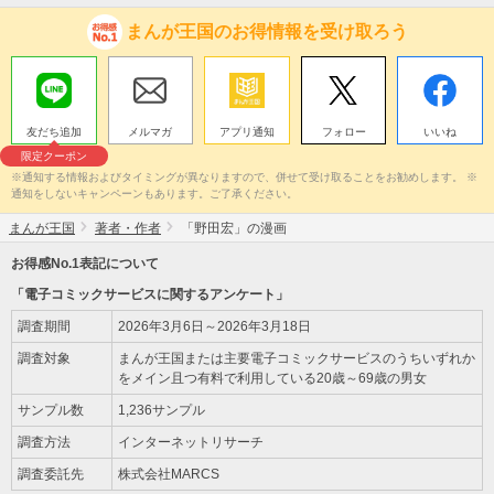
まんが王国のお得情報を受け取ろう
友だち追加
メルマガ
アプリ通知
フォロー
いいね
限定クーポン
※通知する情報およびタイミングが異なりますので、併せて受け取ることをお勧めします。 ※
通知をしないキャンペーンもあります。ご了承ください。
まんが王国
著者・作者
「野田宏」の漫画
お得感No.1表記について
「電子コミックサービスに関するアンケート」
調査期間
2026年3月6日～2026年3月18日
調査対象
まんが王国または主要電子コミックサービスのうちいずれか
をメイン且つ有料で利用している20歳～69歳の男女
サンプル数
1,236サンプル
調査方法
インターネットリサーチ
調査委託先
株式会社MARCS