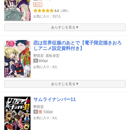
割引
5.0
（3件）
お気に入り：317人
あらすじを見る▼
恋は世界征服のあとで【電子限定描きおろ
しアニメ設定資料付き】
野田宏
若松卓宏
900pt
巻
お気に入り：6人
あらすじを見る▼
サムライナンバー11
野田宏
完
530pt
巻
お気に入り：6人