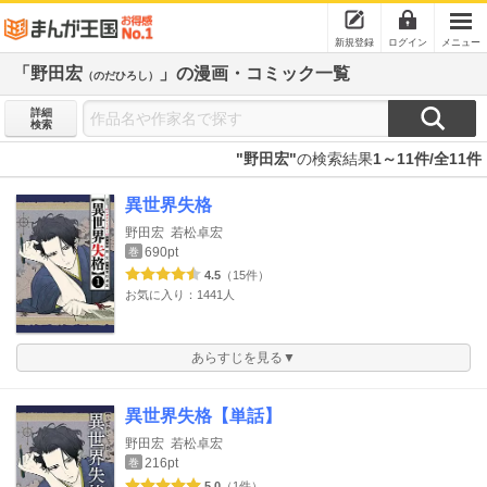
新規登録
ログイン
メニュー
「野田宏
」の漫画・コミック一覧
（のだひろし）
詳細
検索
"野田宏"
の検索結果
1～11件/全11件
異世界失格
野田宏
若松卓宏
690pt
巻
4.5
（15件）
お気に入り：1441人
あらすじを見る▼
異世界失格【単話】
野田宏
若松卓宏
216pt
巻
5.0
（1件）