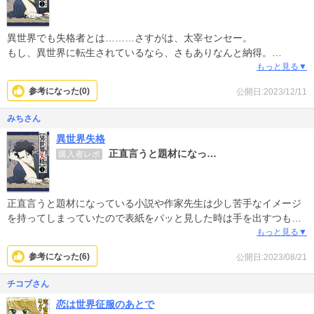
異世界でも失格者とは………さすがは、太宰センセー。
もし、異世界に転生されているなら、さもありなんと納得。
どのような結末を導き出すのか、続きが読みたくたまらなくなり、
もっと見る▼
９巻一気買いした私も、ふふ、失格者………
参考になった(
0
)
公開日:2023/12/11
みちさん
異世界失格
正直言うと題材になっ…
購入者レポ
正直言うと題材になっている小説や作家先生は少し苦手なイメージ
を持ってしまっていたので表紙をパッと見した時は手を出すつもり
は無かったのですが、クーポン対象でよく見かけたのとレビューを
もっと見る▼
見たりしてじわじわ気になり出してお試しで読んだらハマッてしま
参考になった(
6
)
公開日:2023/08/21
いました…
作画が綺麗なのもあってセンセーの風貌が素敵だし色気があって、
チコブさん
温度の低い感じも危ない場面もいちいち期待して喜んじゃうとこも
恋は世界征服のあとで
不気味な不敵な笑みも好きになってしまいました。