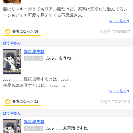
熊のリスキーがとてもリアル熊だけど、家事は完璧だし遊んでるシ
ーンもとても可愛く見えてくる不思議さw
どうやって現れたのか等、謎は沢山あるけど周りの人達もみんな面
もっと見る▼
白くてつい続けて読んじゃいました！
参考になった(
0
)
公開日:2026/05/27
ぼうやさん
異世界失格
ふふ、もうね、
購入者レポ
ふふ………連続投稿するとは、ふふ。
何度も読み直すとはね、ふふ。
第五巻がね、ふふ。
もっと見る▼
ふふ…ふふ、どうにも止まらない、ふふ。
参考になった(
1
)
公開日:2023/12/13
ぼうやさん
異世界失格
ふふ……太宰治ですね
購入者レポ