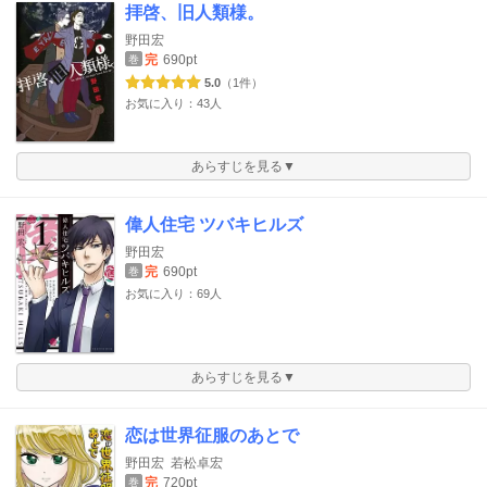
拝啓、旧人類様。
野田宏
完
690pt
巻
5.0
（1件）
お気に入り：43人
あらすじを見る▼
偉人住宅 ツバキヒルズ
野田宏
完
690pt
巻
お気に入り：69人
あらすじを見る▼
恋は世界征服のあとで
野田宏
若松卓宏
完
720pt
巻