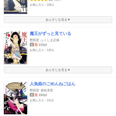
お気に入り：105人
あらすじを見る▼
魔王がずっと見ている
野田宏
ふくしま正保
完
630pt
巻
お気に入り：125人
あらすじを見る▼
人魚姫のごめんねごはん
野田宏
若松卓宏
完
690pt
巻
お気に入り：212人