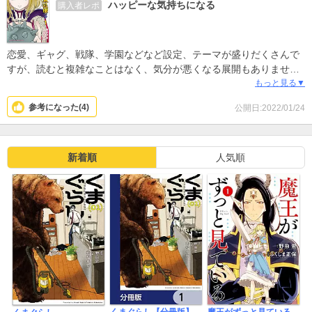
ハッピーな気持ちになる
購入者レポ
センセーのみんなとの温度差や台詞にいちいち笑ってしまいます。
異世界はなかなかに大変なことになってきましたが早く続きがよみ
たいです。
恋愛、ギャグ、戦隊、学園などなど設定、テーマが盛りだくさんで
すが、読むと複雑なことはなく、気分が悪くなる展開もありませ
ん。二人の遅々とした歩みがとても微笑ましいですね。登場人物は
もっと見る▼
それぞれネジが数本抜けており、笑いどころに事欠きません。笑え
参考になった(
4
)
公開日:2022/01/24
て気分が洗われる作品で、個人的にはいま一番おすすめかな。
新着順
人気順
魔王がずっと見ている