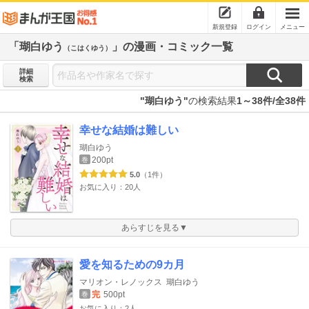
新規登録
ログイン
メニュー
「瑚白ゆう
」の漫画・コミック一覧
（こはくゆう）
詳細
検索
"瑚白ゆう"
の検索結果
1～38件/全38件
幸せな結婚は難しい
瑚白ゆう
200pt
巻
5.0
（1件）
お気に入り：20人
あらすじを見る▼
愛を知るための9カ月
マリオン・レノックス
瑚白ゆう
完
500pt
巻
お気に入り：2人