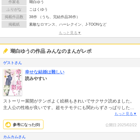
作家名
瑚白ゆう
ふりがな
こはくゆう
掲載作品数
38作 （うち、完結作品36作）
掲載紙
素敵なロマンス、ハーレクイン、J-TOONなど
もっと見る▼
瑚白ゆうの作品 みんなのまんがレポ
ゲストさん
幸せな結婚は難しい
読みやすい
ストーリー展開がテンポよく絵柄もきれいでサクサク読めました。
主人公の性格が良いです。超モテモテにも関わらずさっぱりした性
格。自身の意見をやんわりと貫く点に好印象を抱きました。平凡に
もっと見る▼
なりがちなストーリーですが興味をもって読みすすめられるかと思
参考になった(
0
)
公開日:2025/02/22
います。
カムカムさん