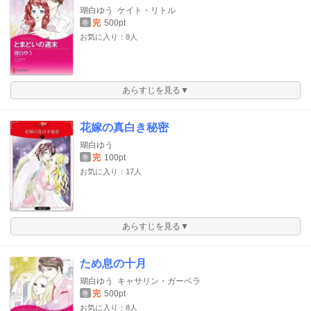
瑚白ゆう
ケイト・リトル
完
500pt
巻
お気に入り：8人
あらすじを見る▼
花嫁の真白き秘密
瑚白ゆう
完
100pt
巻
お気に入り：17人
あらすじを見る▼
ため息の十月
瑚白ゆう
キャサリン・ガーベラ
完
500pt
巻
お気に入り：8人