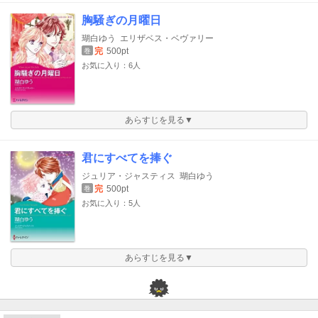
胸騒ぎの月曜日
瑚白ゆう
エリザベス・ベヴァリー
完
500pt
巻
お気に入り：6人
あらすじを見る▼
君にすべてを捧ぐ
ジュリア・ジャスティス
瑚白ゆう
完
500pt
巻
お気に入り：5人
あらすじを見る▼