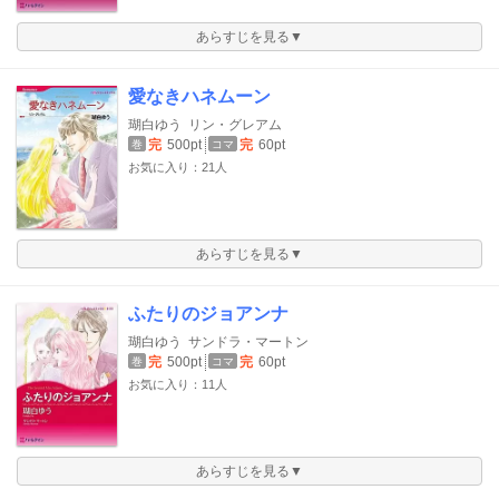
あらすじを見る▼
愛なきハネムーン
瑚白ゆう
リン・グレアム
完
500pt
完
60pt
巻
コマ
お気に入り：21人
あらすじを見る▼
ふたりのジョアンナ
瑚白ゆう
サンドラ・マートン
完
500pt
完
60pt
巻
コマ
お気に入り：11人
あらすじを見る▼