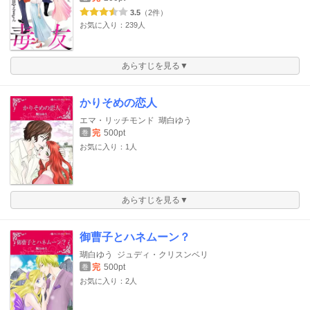
3.5
（2件）
お気に入り：239人
あらすじを見る▼
かりそめの恋人
エマ・リッチモンド
瑚白ゆう
完
500pt
巻
お気に入り：1人
あらすじを見る▼
御曹子とハネムーン？
瑚白ゆう
ジュディ・クリスンベリ
完
500pt
巻
お気に入り：2人