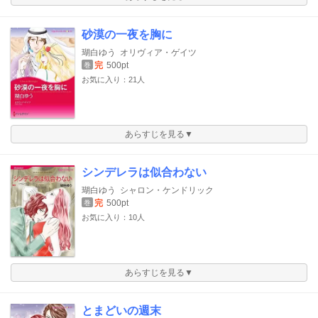
砂漠の一夜を胸に
瑚白ゆう
オリヴィア・ゲイツ
完
500pt
巻
お気に入り：21人
あらすじを見る▼
シンデレラは似合わない
瑚白ゆう
シャロン・ケンドリック
完
500pt
巻
お気に入り：10人
あらすじを見る▼
とまどいの週末