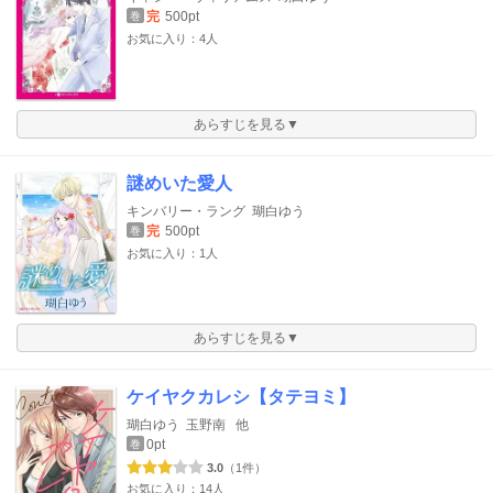
完
500pt
巻
お気に入り：4人
あらすじを見る▼
謎めいた愛人
キンバリー・ラング
瑚白ゆう
完
500pt
巻
お気に入り：1人
あらすじを見る▼
ケイヤクカレシ【タテヨミ】
瑚白ゆう
玉野南
他
0pt
巻
3.0
（1件）
お気に入り：14人