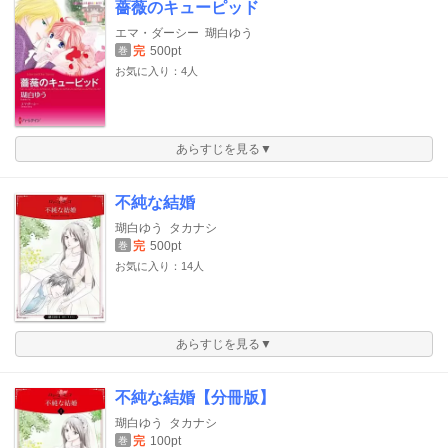
薔薇のキューピッド
エマ・ダーシー
瑚白ゆう
完
500pt
巻
お気に入り：4人
あらすじを見る▼
不純な結婚
瑚白ゆう
タカナシ
完
500pt
巻
お気に入り：14人
あらすじを見る▼
不純な結婚【分冊版】
瑚白ゆう
タカナシ
完
100pt
巻