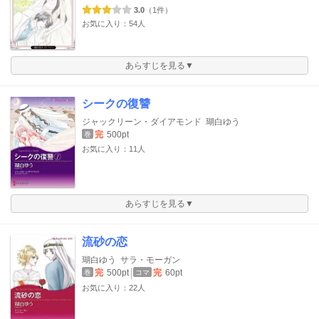
3.0
（1件）
お気に入り：54人
あらすじを見る▼
シークの復讐
ジャックリーン・ダイアモンド
瑚白ゆう
完
500pt
巻
お気に入り：11人
あらすじを見る▼
流砂の恋
瑚白ゆう
サラ・モーガン
完
500pt
完
60pt
巻
コマ
お気に入り：22人