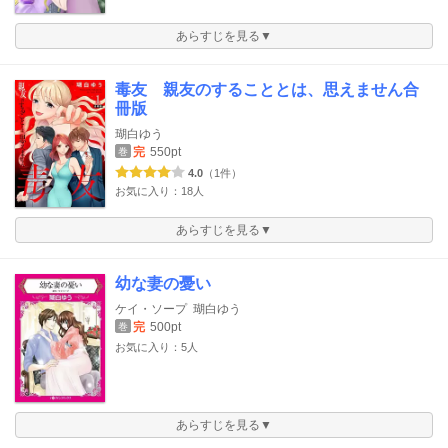
あらすじを見る▼
毒友 親友のすることとは、思えません合
冊版
瑚白ゆう
完
550pt
巻
4.0
（1件）
お気に入り：18人
あらすじを見る▼
幼な妻の憂い
ケイ・ソープ
瑚白ゆう
完
500pt
巻
お気に入り：5人
あらすじを見る▼