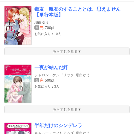
毒友 親友のすることとは、思えません
【単行本版】
瑚白ゆう
完
700pt
巻
お気に入り：10人
あらすじを見る▼
一夜が結んだ絆
シャロン・ケンドリック
瑚白ゆう
完
500pt
巻
お気に入り：3人
あらすじを見る▼
半年だけのシンデレラ
キャシー・ウィリアムズ
瑚白ゆう