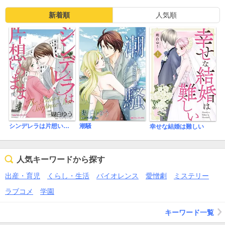
新着順
人気順
シンデレラは片想いのまま
潮騒
幸せな結婚は難しい
人気キーワードから探す
出産・育児
くらし・生活
バイオレンス
愛憎劇
ミステリー
ラブコメ
学園
キーワード一覧