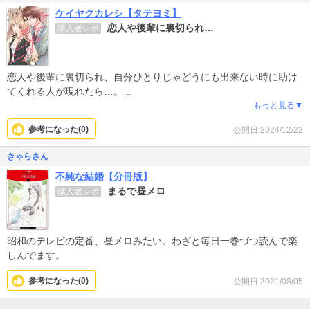
ケイヤクカレシ【タテヨミ】
恋人や後輩に裏切られ…
購入者レポ
恋人や後輩に裏切られ、自分ひとりじゃどうにも出来ない時に助け
てくれる人が現れたら…。
そんな都合良く現れた人物は果たして何者？
もっと見る▼
その人物と協力し合いながら復讐まで辿り着けるか、ゆっくりと展
参考になった(
0
)
公開日:2024/12/22
開していくようです。
きゃらさん
不純な結婚【分冊版】
まるで昼メロ
購入者レポ
昭和のテレビの定番、昼メロみたい。わざと毎日一巻づつ読んで楽
しんでます。
参考になった(
0
)
公開日:2021/08/05