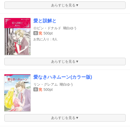
あらすじを見る▼
愛と誤解と
ロビン・ドナルド
瑚白ゆう
完
500pt
巻
お気に入り：8人
あらすじを見る▼
愛なきハネムーン(カラー版)
リン・グレアム
瑚白ゆう
完
500pt
巻
あらすじを見る▼