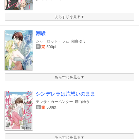
あらすじを見る▼
潮騒
シャーロット・ラム
瑚白ゆう
完
500pt
巻
あらすじを見る▼
シンデレラは片想いのまま
テレサ・カーペンター
瑚白ゆう
完
500pt
巻
あらすじを見る▼