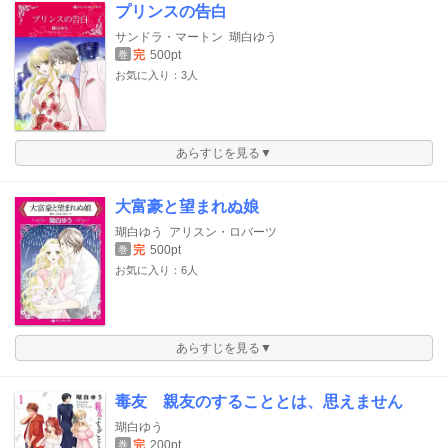
プリンスの告白
サンドラ・マートン
瑚白ゆう
完
500pt
巻
お気に入り：3人
あらすじを見る▼
大富豪と望まれぬ娘
瑚白ゆう
アリスン・ロバーツ
完
500pt
巻
お気に入り：6人
あらすじを見る▼
毒友 親友のすることとは、思えません
瑚白ゆう
完
200pt
巻