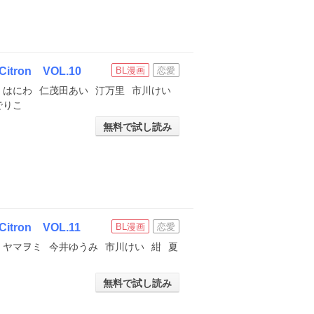
on VOL.10
BL漫画
恋愛
はにわ
仁茂田あい
汀万里
市川けい
でりこ
無料で試し読み
on VOL.11
BL漫画
恋愛
ヤマヲミ
今井ゆうみ
市川けい
紺
夏
無料で試し読み