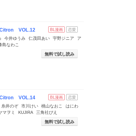
on VOL.12
BL漫画
恋愛
わ
今井ゆうみ
仁茂田あい
宇野ジニア
ア
峰島なわこ
無料で試し読み
on VOL.14
BL漫画
恋愛
糸井のぞ
市川けい
桃山なおこ
はにわ
ヤマヲミ
KUJIRA
三角社ぴえ
無料で試し読み