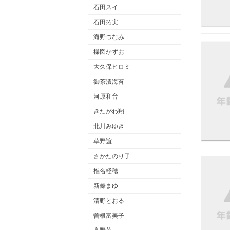
石田スイ
石田拓実
海野つなみ
楳図かずお
大久保ヒロミ
御茶漬海苔
河原和音
きたがわ翔
北川みゆき
草野誼
さかたのり子
椎名軽穂
新條まゆ
清野とおる
曽根富美子