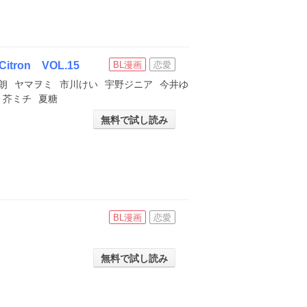
on VOL.15
BL漫画
恋愛
朗
ヤマヲミ
市川けい
宇野ジニア
今井ゆ
芥ミチ
夏糖
無料で試し読み
BL漫画
恋愛
無料で試し読み