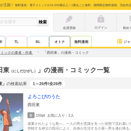
が王国！
無料漫画・電子コミックが10,000冊以上！1冊丸ごと無料、期間限定無料漫画、完結作
ログイン
会員登録
初め
ジャ
年
TL
BL
オトナ
無料漫画
コミックの著者・作者
「西田東」の漫画・コミック
田東
」の漫画・コミック一覧
（にしだひがし）
東」
の検索結果
1～26件/全26件
よろこびのうた
西田東
巻
150pt
お気に入り：2人
遺棄されたような島へ、一人の男が意識を失った状態で流れ着い
管轄する神父の指示により、自身が生活する小屋へ男を連れ帰る