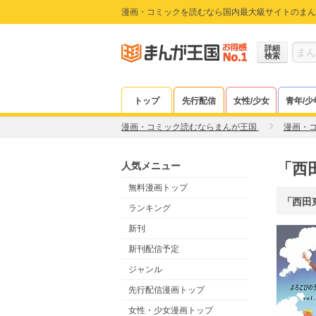
漫画・コミックを読むなら国内最大級サイトのまん
詳細
検索
トップ
先行配信
女性/少女
青年/少
漫画・コミック読むならまんが王国
漫画・
人気メニュー
「西
無料漫画トップ
「西田
ランキング
新刊
新刊配信予定
ジャンル
先行配信漫画トップ
女性・少女漫画トップ