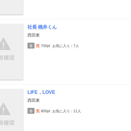
社長 桃井くん
西田東
巻
完
700pt
お気に入り：7人
LIFE，LOVE
西田東
巻
完
800pt
お気に入り：11人