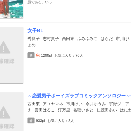
態である。いっ…
女子BL
秀良子
志村貴子
西田東
ふみふみこ
はらだ
市川け
ょめ
巻
完
1200pt
お気に入り：76人
～恋愛男子ボーイズラブコミックアンソロジー～Citr
西田東
アユヤマネ
市川けい
今井ゆうみ
宇野ジニア
え
雲田はるこ
汀万里
名取いさと
仁茂田あい
はに
巻
933pt
お気に入り：3人