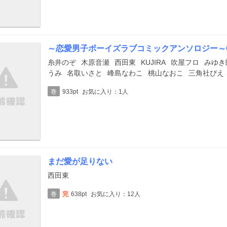
～恋愛男子ボーイズラブコミックアンソロジー～Citr
糸井のぞ
木原音瀬
西田東
KUJIRA
吹屋フロ
みゆき
うみ
名取いさと
峰島なわこ
桃山なおこ
三角社ぴえ
巻
933pt
お気に入り：1人
まだ愛が足りない
西田東
巻
完
638pt
お気に入り：12人