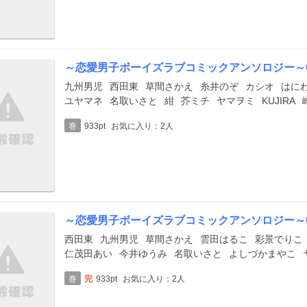
～恋愛男子ボーイズラブコミックアンソロジー～Citr
九州男児
西田東
草間さかえ
糸井のぞ
カシオ
はに
ユヤマネ
名取いさと
紺
芥ミチ
ヤマヲミ
KUJIRA
巻
933pt
お気に入り：2人
～恋愛男子ボーイズラブコミックアンソロジー～Citr
西田東
九州男児
草間さかえ
雲田はるこ
彩景でりこ
仁茂田あい
今井ゆうみ
名取いさと
よしづかまやこ
巻
完
933pt
お気に入り：2人