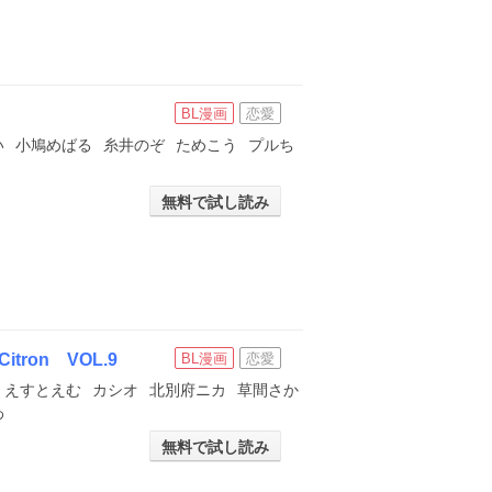
BL漫画
恋愛
い
小鳩めばる
糸井のぞ
ためこう
プルち
無料で試し読み
on VOL.9
BL漫画
恋愛
えすとえむ
カシオ
北別府ニカ
草間さか
わ
無料で試し読み