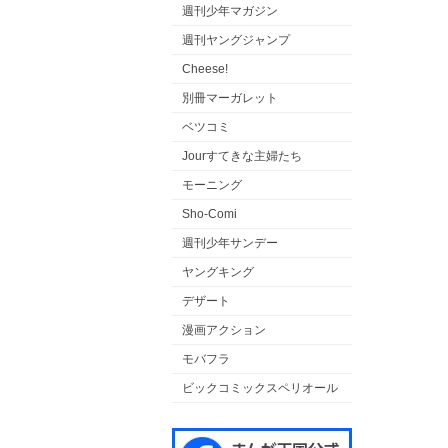
週刊少年マガジン
週刊ヤングジャンプ
Cheese!
別冊マーガレット
ベツコミ
Jourすてきな主婦たち
モーニング
Sho-Comi
週刊少年サンデー
ヤングキング
デザート
漫画アクション
モバフラ
ビックコミックスペリオール