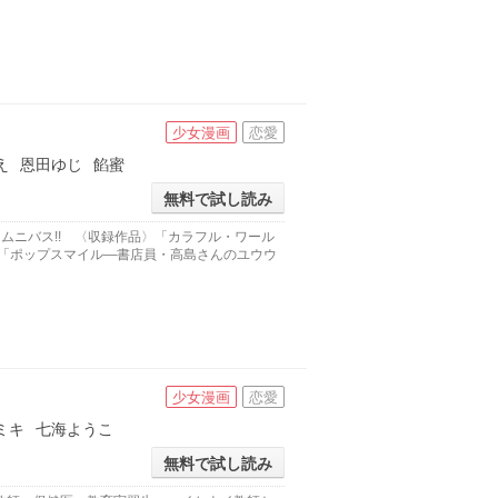
少女漫画
恋愛
え
恩田ゆじ
餡蜜
無料で試し読み
ムニバス!! 〈収録作品〉「カラフル・ワール
／「ポップスマイル―書店員・高島さんのユウウ
少女漫画
恋愛
ミキ
七海ようこ
無料で試し読み