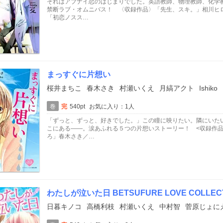
それはアブナイ恋のはじまりでした。英語教師、物理教師、化学
禁断ラブ・オムニバス！ 〈収録作品〉「先生、スキ。」相川ヒ
「初恋ノスス…
まっすぐに片想い
桜井まちこ
春木さき
村瀬いくえ
月縞アクト
Ishiko
巻
完
540pt
お気に入り：1人
「ずっと、ずっと、好きでした。」この瞳に映りたい。隣にいた
こにある――。涙あふれる５つの片想いストーリー！ <収録作品
ろ」春木さき／…
わたしが泣いた日 BETSUFURE LOVE COLLEC
日暮キノコ
高橋利枝
村瀬いくえ
中村智
菅原じょに