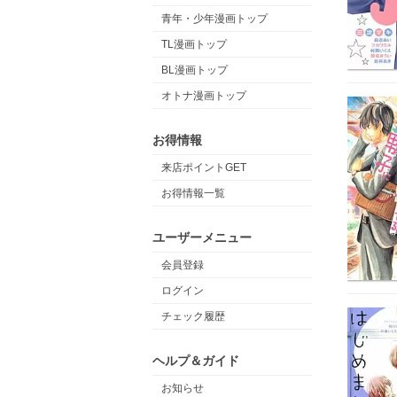
青年・少年漫画トップ
TL漫画トップ
BL漫画トップ
オトナ漫画トップ
お得情報
来店ポイントGET
お得情報一覧
ユーザーメニュー
会員登録
ログイン
チェック履歴
ヘルプ＆ガイド
お知らせ