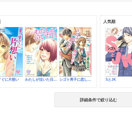
順
人気順
すぐに片想い
わたしが泣いた日 BETSUFURE LOVE COLLECTION
シゴト男子に恋してる。
SとJK
詳細条件で絞り込む