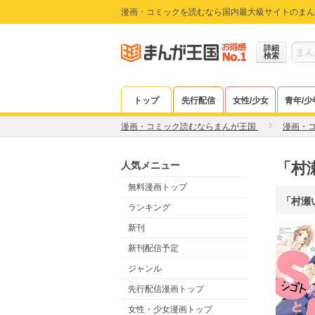
漫画・コミックを読むなら国内最大級サイトのまん
詳細
検索
トップ
先行配信
女性/少女
青年/少
漫画・コミック読むならまんが王国
漫画・
人気メニュー
「村
無料漫画トップ
「村瀬
ランキング
新刊
新刊配信予定
ジャンル
先行配信漫画トップ
女性・少女漫画トップ