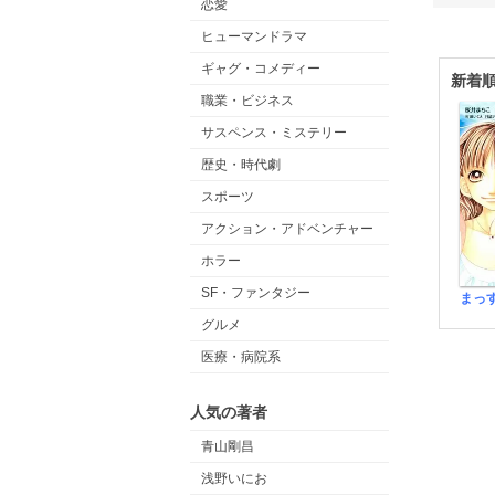
恋愛
ヒューマンドラマ
ギャグ・コメディー
新着
職業・ビジネス
サスペンス・ミステリー
歴史・時代劇
スポーツ
アクション・アドベンチャー
ホラー
SF・ファンタジー
まっ
グルメ
医療・病院系
人気の著者
青山剛昌
浅野いにお