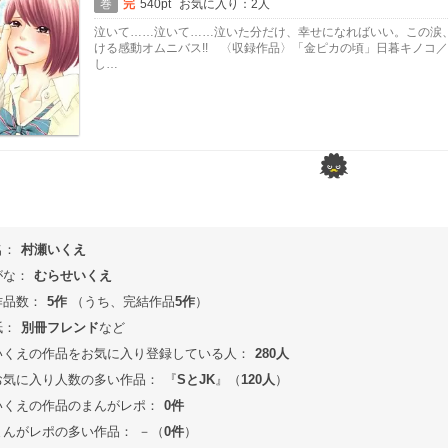
巻
完
540pt
お気に入り：2人
泣いて……泣いて……泣いた分だけ、幸せになればいい。この涙、一
ける感動オムニバス!! 〈収録作品〉「金ピカの頃」日暮キノコ／
し…
名：
村瀬いくえ
がな：
むらせいくえ
作品数：
5作
（うち、完結作品
5作
）
紙：
別冊フレンド
など
いくえの作品をお気に入り登録している人：
280人
お気に入り人数の多い作品：
『
SとJK
』（
120人
）
いくえの作品のまんがレポ：
0件
まんがレポの多い作品：
－（
0件
）