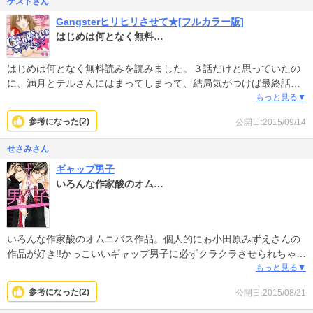
ゲストさん
Gangsterヒリヒリさせて★[フルカラー版]
はじめは何となく無料…
はじめは何となく無料読みを読みました。３話だけと思っていたの
に、満月とテルさんにはまってしまって、結局気がつけば最終話ww
満月とテルさん大好きです。
もっと見る▼
参考になった(
2
)
公開日:2015/09/14
せさみさん
ギャップ男子
いろんな作家酸のオム…
いろんな作家酸のオムニバス作品。個人的にゎ小田原みずえさんの
作品が好き!!かっこいいギャップ男子に必ずクラクラさせられちゃい
ます!!
もっと見る▼
参考になった(
2
)
公開日:2015/08/21