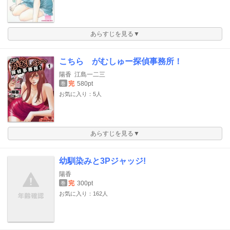
あらすじを見る▼
こちら がむしゅー探偵事務所！
陽香
江島一二三
完
580pt
巻
お気に入り：5人
あらすじを見る▼
幼馴染みと3Pジャッジ!
陽香
完
300pt
巻
お気に入り：162人