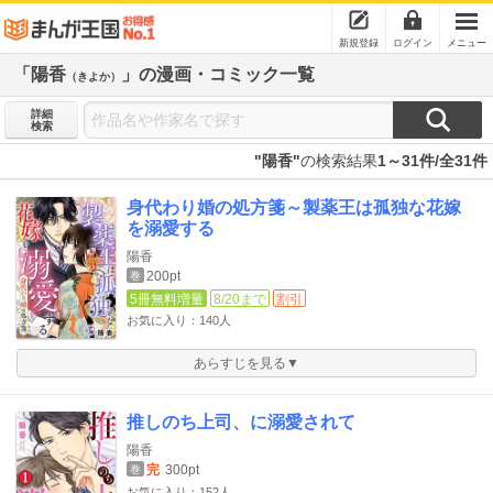
新規登録
ログイン
メニュー
「陽香
」の漫画・コミック一覧
（きよか）
詳細
検索
"陽香"
の検索結果
1～31件/全31件
身代わり婚の処方箋～製薬王は孤独な花嫁
を溺愛する
陽香
200pt
巻
5冊無料増量
8/20まで
割引
お気に入り：140人
あらすじを見る▼
推しのち上司、に溺愛されて
陽香
完
300pt
巻
お気に入り：152人