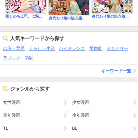
推しのち上司、に溺愛されて【タテヨミ】
身代わり婚の処方箋～製薬王は孤独な花嫁を溺愛する
身代わり婚の処方箋～製薬王は孤独な花嫁を溺愛する【コミックス版】
人気キーワードから探す
出産・育児
くらし・生活
バイオレンス
愛憎劇
ミステリー
ラブコメ
学園
キーワード一覧
ジャンルから探す
女性漫画
少女漫画
青年漫画
少年漫画
TL
BL