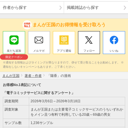
作者から探す
掲載雑誌から探す
まんが王国のお得情報を受け取ろう
友だち追加
メルマガ
アプリ通知
フォロー
いいね
限定クーポン
※通知する情報およびタイミングが異なりますので、併せて受け取ることをお勧めします。 ※
通知をしないキャンペーンもあります。ご了承ください。
まんが王国
著者・作者
「陽香」の漫画
お得感No.1表記について
「電子コミックサービスに関するアンケート」
調査期間
2026年3月6日～2026年3月18日
調査対象
まんが王国または主要電子コミックサービスのうちいずれか
をメイン且つ有料で利用している20歳～69歳の男女
サンプル数
1,236サンプル