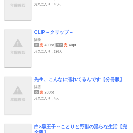
お気に入り：16人
CLIP－クリップ－
陽香
完
400pt
完
40pt
巻
コマ
お気に入り：196人
先生、こんなに濡れてるんです【分冊版】
陽香
完
200pt
巻
お気に入り：4人
白×黒王子～ことりと野獣の淫らな生活【完
全版】