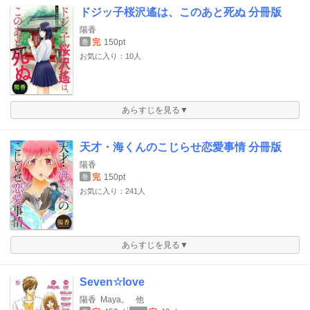
ドジッ子桜沢遙は、このあと死ぬ 分冊版
陽香
完
150pt
巻
お気に入り：10人
あらすじを見る▼
天才・海くんのこじらせ恋愛事情 分冊版
陽香
完
150pt
巻
お気に入り：241人
あらすじを見る▼
Seven☆love
陽香
Maya。
他