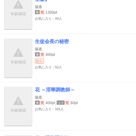
陽香
完
1300pt
巻
お気に入り：44人
生徒会長の秘密
陽香
完
400pt
巻
割引
お気に入り：52人
花 ～淫華調教師～
陽香
完
400pt
完
60pt
巻
コマ
お気に入り：101人