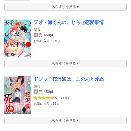
あらすじを見る▼
天才・海くんのこじらせ恋愛事情
陽香
完
450pt
巻
お気に入り：140人
あらすじを見る▼
ドジッ子桜沢遙は、このあと死ぬ
陽香
完
450pt
巻
5.0
（1件）
お気に入り：56人
あらすじを見る▼