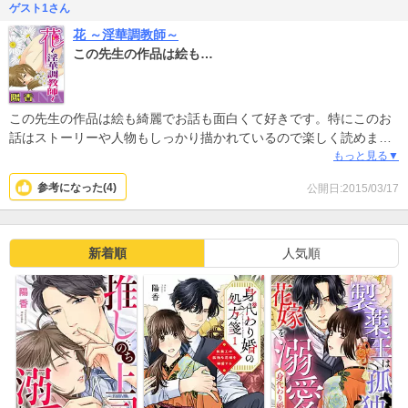
ゲスト1さん
花 ～淫華調教師～
この先生の作品は絵も…
この先生の作品は絵も綺麗でお話も面白くて好きです。特にこのお
話はストーリーや人物もしっかり描かれているので楽しく読めま
す。1話目のお話は少し切なさも残る感じだったのですが、他のお話
もっと見る▼
はハッピーエンド的なお話が多いので、安心して楽しめます。
参考になった(
4
)
公開日:2015/03/17
新着順
人気順