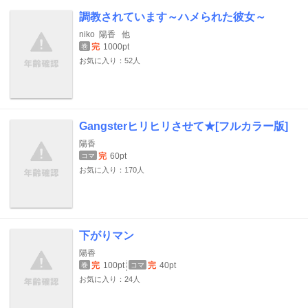
調教されています～ハメられた彼女～
niko
陽香
他
完
1000pt
巻
お気に入り：52人
Gangsterヒリヒリさせて★[フルカラー版]
陽香
完
60pt
コマ
お気に入り：170人
下がりマン
陽香
完
100pt
完
40pt
巻
コマ
お気に入り：24人