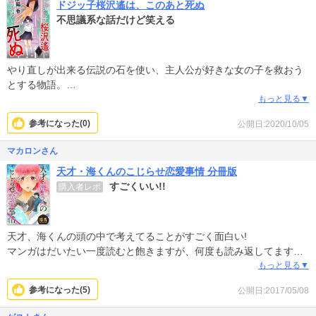
ドジッ子桜沢遙は、このあと死ぬ
不思議系な話だけど笑える
やり直しが出来る伝説の石を使い、主人公が好きな女の子を救おう
とする物語。
でも、何度やり直しても死んでしまう女の子（笑）
もっと見る▼
今までにない展開でなかなか面白いです。
参考になった(
0
)
公開日:2020/10/05
マカロンさん
天才・海くんのこじらせ恋愛事情 分冊版
すごくいい!!
購入者レポ
天才、海くんの頭の中で考えてることがすごく面白い!
マンガはだいたい一度読むと飽きますが、何度も読み返してます。
これがランキング100位以内に入ってないのが信じられないくら
もっと見る▼
い、良かった!
参考になった(
5
)
公開日:2017/05/08