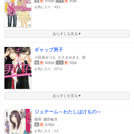
完
450pt
完
40pt
巻
コマ
お気に入り：43人
あらすじを見る▼
ギャップ男子
小田原みづえ
ささきゆきえ
他
完
400pt
完
50pt
巻
コマ
お気に入り：227人
あらすじを見る▼
ジュテーム～わたしはけもの～
陽香
鎌田敏夫
完
620pt
巻
お気に入り：1人