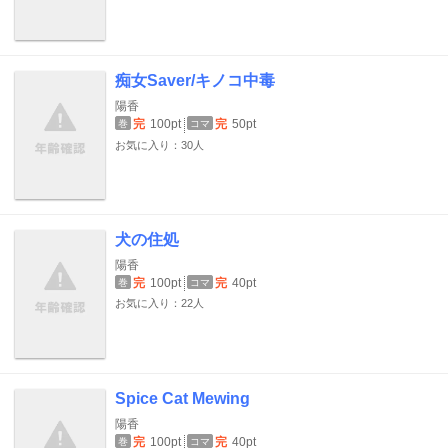
痴女Saver/キノコ中毒
陽香
完
100pt
完
50pt
巻
コマ
お気に入り：30人
犬の住処
陽香
完
100pt
完
40pt
巻
コマ
お気に入り：22人
Spice Cat Mewing
陽香
完
100pt
完
40pt
巻
コマ