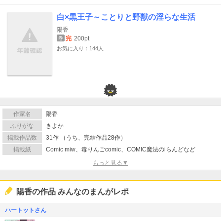
白×黒王子～ことりと野獣の淫らな生活
陽香
完
200pt
巻
お気に入り：144人
作家名
陽香
ふりがな
きよか
掲載作品数
31作 （うち、完結作品28作）
掲載紙
Comic miw、毒りんごcomic、COMIC魔法のiらんどなど
もっと見る▼
陽香の作品 みんなのまんがレポ
ハートットさん