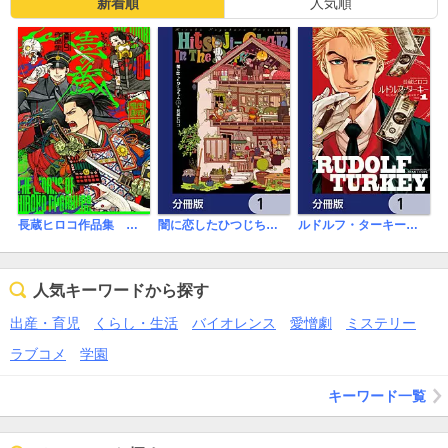
新着順
人気順
長蔵ヒロコ作品集 壱の蔵
闇に恋したひつじちゃん【分冊版】
ルドルフ・ターキー【分冊版】
人気キーワードから探す
出産・育児
くらし・生活
バイオレンス
愛憎劇
ミステリー
ラブコメ
学園
キーワード一覧