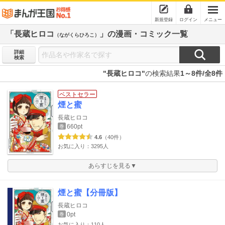
新規登録
ログイン
メニュー
「長蔵ヒロコ
」の漫画・コミック一覧
（ながくらひろこ）
詳細
検索
"長蔵ヒロコ"
の検索結果
1～8件/全8件
ベストセラー
煙と蜜
長蔵ヒロコ
660pt
巻
4.6
（40件）
お気に入り：3295人
あらすじを見る▼
煙と蜜【分冊版】
長蔵ヒロコ
0pt
巻
お気に入り：110人