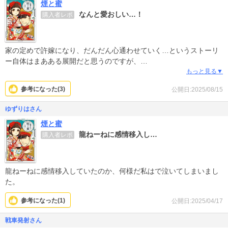
煙と蜜
なんと愛おしい…！
購入者レポ
家の定めで許嫁になり、だんだん心通わせていく…というストーリ
ー自体はまあある展開だと思うのですが、
日々の暮らし、季節の移り変わりを通じて身近な人や家族と徐々に
もっと見る▼
関係性が深まっていく姿が丁寧に描かれています。
参考になった(
3
)
公開日:2025/08/15
個人的には、許嫁でありながらまだ籍を入れていないという絶妙な
期間の交流を細やかに描いてくれる作品はめったになく、この時期
ゆずりはさん
だからこそのもだもだ感がたまらないです…！
煙と蜜
歳の差ということもありますが、旦那様が本当に大人で、姫子を人
龍ねーねに感情移入し…
購入者レポ
間として慈しんでいる姿が本当に素晴らしいです。歳の差は好きだ
けど、ロリはちょっと…という人でもこの作品は刺さるのでは？と
思います。
作品を通して、コミカルすぎずシリアスすぎない絶妙な温度感で物
龍ねーねに感情移入していたのか、何様だ私はで泣いてしまいまし
語が進んでいくのも読みやすく安心できます。
た。
恋愛ものは特にテンション高すぎると入っていけなくて白けてしま
うので…
参考になった(
1
)
公開日:2025/04/17
恋愛に限らずあくまで心の交流というのがいいです。
戦車発射さん