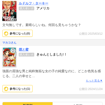
ルドルフ・ターキー
アメリカ
購入者レポ
文句無しです。素晴らしいね。何回も見ちゃうかな？
参考になった(
0
)
公開日:2025/03/12
マカコさん
煙と蜜
きゅんとしました!！
購入者レポ
強面の屈強な男と純粋無垢な女の子の純愛なのに、どこか色気を感
じる。二人の幸せと
お手伝いのお姉様方の幸せな結末を願いながら、続きを楽しみに待
もっと見る▼
ちます!
参考になった(
1
)
公開日:2024/11/24