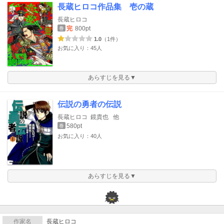
長蔵ヒロコ作品集 壱の蔵
長蔵ヒロコ
完
800pt
巻
1.0
（1件）
お気に入り：45人
あらすじを見る▼
伝説の勇者の伝説
長蔵ヒロコ
鏡貴也
他
580pt
巻
お気に入り：40人
あらすじを見る▼
作家名
長蔵ヒロコ