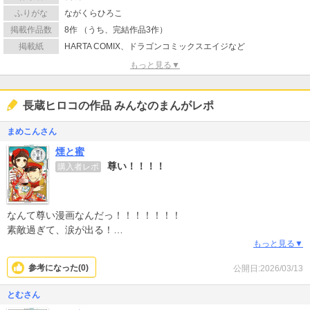
ふりがな
ながくらひろこ
掲載作品数
8作 （うち、完結作品3作）
掲載紙
HARTA COMIX、ドラゴンコミックスエイジなど
もっと見る▼
長蔵ヒロコの作品 みんなのまんがレポ
まめこんさん
煙と蜜
尊い！！！！
購入者レポ
なんて尊い漫画なんだっ！！！！！！！
素敵過ぎて、涙が出る！
最高ですっ！！！！！！！！！
もっと見る▼
全てが良すぎる！！！！！！！！！
参考になった(
0
)
公開日:2026/03/13
とむさん