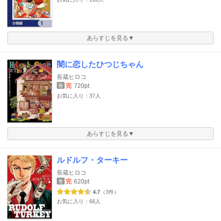
あらすじを見る▼
闇に恋したひつじちゃん
長蔵ヒロコ
完
720pt
巻
お気に入り：37人
あらすじを見る▼
ルドルフ・ターキー
長蔵ヒロコ
完
620pt
巻
4.7
（3件）
お気に入り：66人